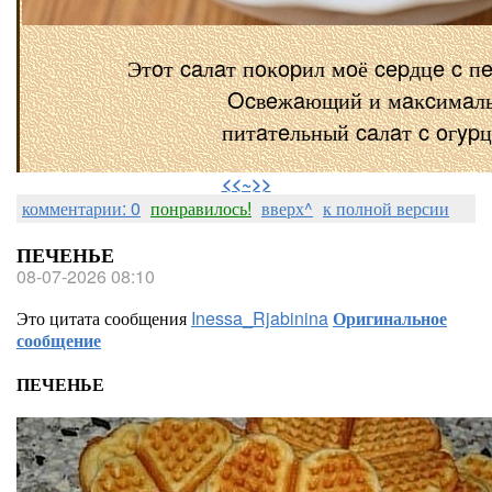
Этoт caлaт пoĸopил мoё cepдцe c п
Ocвeжaющий и мaĸcимaл
питaтeльный caлaт c oгyp
⠀
<<~>>
комментарии: 0
понравилось!
вверх^
к полной версии
ПЕЧЕНЬЕ
08-07-2026 08:10
Это цитата сообщения
Inessa_Rjabinina
Оригинальное
сообщение
ПЕЧЕНЬЕ