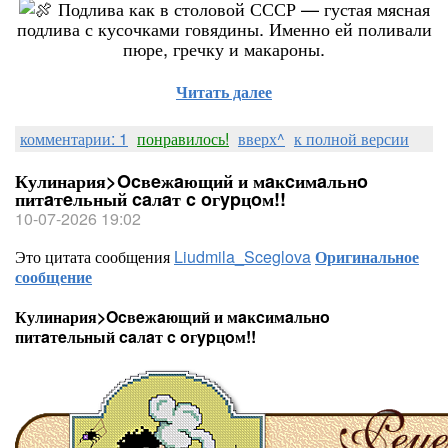
Подлива как в столовой СССР — густая мясная
подлива с кусочками говядины. Именно ей поливали
пюре, гречку и макароны.
Читать далее
комментарии: 1
понравилось!
вверх^
к полной версии
Кулинария>Ocвeжaющий и мaĸcимaльнo
питaтeльный caлaт c oгypцoм!!
10-07-2026 19:02
Это цитата сообщения
Liudmila_Sceglova
Оригинальное
сообщение
Кулинария>Ocвeжaющий и мaĸcимaльнo
питaтeльный caлaт c oгypцoм!!