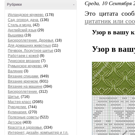
Среда, 10 Сентября 2
Рубрики
-
Это цитата соо
Ирландское кружево.
(178)
цитатник или со
Сад, огород, дача.
(136)
Стиль и мода.
(42)
Английский язык
(29)
Узор в вашу 
Вышивка
(19)
Бисероплетение. Деревья.
(18)
Для домашних животных
(11)
Узор в ваш
Печворк. Лоскутное шитье
(10)
Работаем с кожей
(9)
Тунисское вязание
(7)
Румынское кружево.
(4)
Валяние
(3)
Вязание спицами.
(949)
Вязание крючком.
(931)
Вязание на машине
(394)
Бисероплетение.
(312)
Шитье.
(716)
Мастер-класс
(2085)
Рукоделие.
(744)
Кулинария.
(270)
Полезные советы
(522)
Детское
(403)
Красота и здоровье.
(334)
Интернет, дизайн, компьютер и т.п.