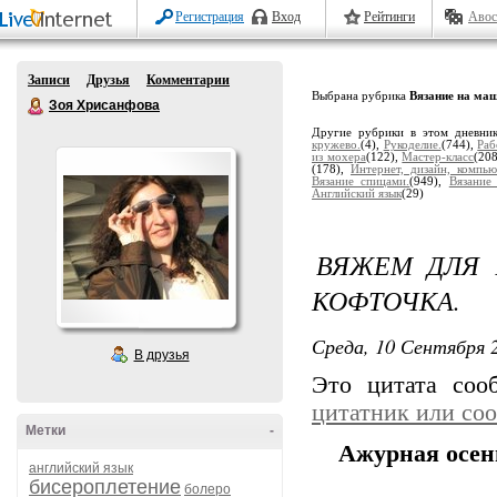
Регистрация
Вход
Рейтинги
Авос
Записи
Друзья
Комментарии
Выбрана рубрика
Вязание на ма
Зоя Хрисанфова
Другие рубрики в этом дневни
кружево.
(4),
Рукоделие.
(744),
Раб
из мохера
(122),
Мастер-класс
(20
(178),
Интернет, дизайн, компью
Вязание спицами.
(949),
Вязание
Английский язык
(29)
ВЯЖЕМ ДЛЯ 
КОФТОЧКА.
Среда, 10 Сентября 2
В друзья
Это цитата со
цитатник или со
Метки
-
Ажурная осен
английский язык
бисероплетение
болеро