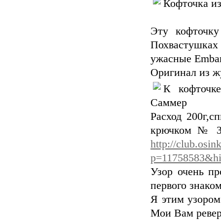
Кофточка и
Эту кофточку
Похвастушках
ужасные Embar
Оригинал из ж
К кофточк
Саммер
Расход 200г,с
крючком № 3.
http://club.osin
p=11758583&hi
Узор очень пр
первого знако
Я этим узором 
Мои Вам ревер