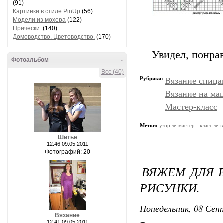
(91)
Картинки в стиле PinUp
(56)
Модели из мохера
(122)
Прически.
(140)
Домоводство. Цветоводство.
(170)
Увидел, понра
Фотоальбом
-
Все (40)
Рубрики:
Вязание спица
Вязание на ма
Мастер-класс
Метки:
узор
мастер - класс
в
Шитье
12:46 09.05.2011
Фотографий: 20
ВЯЖЕМ ДЛЯ 
РИСУНКИ.
Понедельник, 08 Сент
Вязание
12:41 09.05.2011