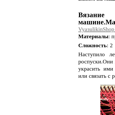
Вязание
машине.Мас
VyaзulikinShop
Материалы
: 
Сложность
: 2
Наступило ле
роспуски.Они 
украсить ими
или связать с