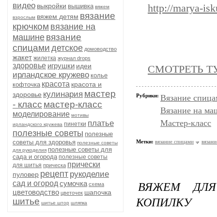
видео
выкройки
вышивка
http://marya-is
вяжем
вязание
вяжем детям
взрослым
крючком
вязание на
вязание
машине
спицами
детское
домоводство
жакет
жилетка
журнал drops
здоровье
игрушки
идеи
СМОТРЕТЬ Т
ирландское кружево
колье
красота
красота и
кофточка
мастер
кулинария
здоровье
Рубрики:
Вязание спица
- класс
мастер-класс
Вязание на ма
моделирование
мотивы
Мастер-класс
платье
пинетки
ирландского кружева
полезные советы
полезные
советы для здоровья
Метки:
вязание спицами
вязани
полезные советы
полезные советы для
для рукоделия
сада и огорода
полезные советы
прически
для шитья
прическа
рецепт
рукоделие
пуловер
ВЯЖЕМ ДЛЯ
сад и огород
сумочка
схема
цветоводство
шапочка
цветочек
КОПИЛКУ
шитье
шитье штор
шляпка