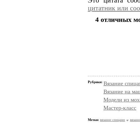
Это цитата со
цитатник или со
4 отличных м
Рубрики:
Вязание спица
Вязание на ма
Модели из мох
Мастер-класс
Метки:
вязание спицами
вязани