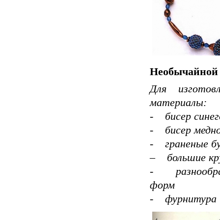
Необычайной 
Для изготов
материалы:
- бисер синег
- бисер медно
- граненые бу
– большие кру
- разнообраз
форм
- фурнитура