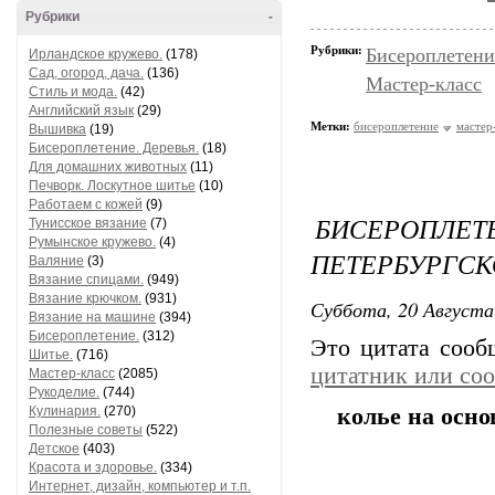
Рубрики
-
Рубрики:
Бисероплетени
Ирландское кружево.
(178)
Сад, огород, дача.
(136)
Мастер-класс
Стиль и мода.
(42)
Английский язык
(29)
Метки:
бисероплетение
мастер
Вышивка
(19)
Бисероплетение. Деревья.
(18)
Для домашних животных
(11)
Печворк. Лоскутное шитье
(10)
Работаем с кожей
(9)
БИСЕРОПЛЕ
Тунисское вязание
(7)
Румынское кружево.
(4)
ПЕТЕРБУРГСК
Валяние
(3)
Вязание спицами.
(949)
Вязание крючком.
(931)
Суббота, 20 Августа
Вязание на машине
(394)
Бисероплетение.
(312)
Это цитата соо
Шитье.
(716)
цитатник или со
Мастер-класс
(2085)
Рукоделие.
(744)
Кулинария.
(270)
колье на осно
Полезные советы
(522)
Детское
(403)
Красота и здоровье.
(334)
Интернет, дизайн, компьютер и т.п.