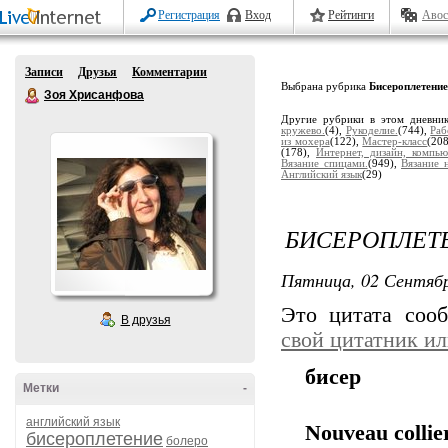
Регистрация
Вход
Рейтинги
Авос
Записи
Друзья
Комментарии
Выбрана рубрика
Бисероплетение
Зоя Хрисанфова
Другие рубрики в этом дневни
кружево.
(4),
Рукоделие.
(744),
Раб
из мохера
(122),
Мастер-класс
(20
(178),
Интернет, дизайн, компью
Вязание спицами.
(949),
Вязание 
Английский язык
(29)
БИСЕРОПЛЕТЕ
Пятница, 02 Сентябр
Это цитата со
В друзья
свой цитатник и
бисер
Метки
-
английский язык
Nouveau collie
бисероплетение
болеро