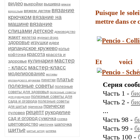
видео
выкройки
вышивка
вяжем
вязание
вяжем детям
Puisque le solei
взрослым
крючком
вязание на
mettre dans ce c
вязание
машине
спицами
детское
домоводство
жакет
жилетка
журнал drops
здоровье
игрушки
идеи
ирландское кружево
колье
красота
красота и
кофточка
мастер
кулинария
Et voici
здоровье
- класс
мастер-класс
моделирование
мотивы
платье
пинетки
ирландского кружева
Серия сооб
полезные советы
полезные
советы для здоровья
Часть 1 -
би
полезные советы
полезные советы для
для рукоделия
Часть 2 -
би
сада и огорода
полезные советы
прически
для шитья
прическа
...
рецепт
рукоделие
пуловер
сад и огород
сумочка
Часть 98 -
б
схема
цветоводство
шапочка
цветочек
Часть 99 -
б
шитье
шитье штор
шляпка
Часть 100 -