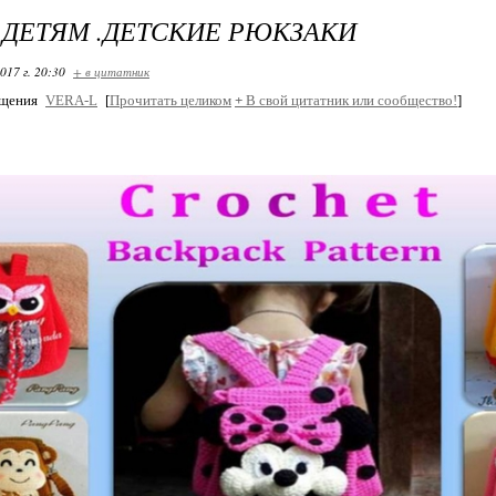
ДЕТЯМ .ДЕТСКИЕ РЮКЗАКИ
017 г. 20:30
+ в цитатник
бщения
VERA-L
[
Прочитать целиком
+
В свой цитатник или сообщество!
]