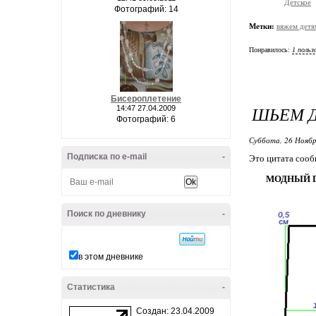
Детское
Фотографий: 14
Метки:
вяжем детя
Понравилось:
1 польз
Бисероплетение
ШЬЕМ Д
14:47 27.04.2009
Фотографий: 6
Суббота, 26 Ноябр
Подписка по e-mail
-
Это цитата соо
МОДНЫЙ Г
Поиск по дневнику
-
в этом дневнике
Статистика
-
Создан: 23.04.2009