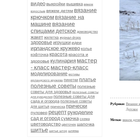
видео
выкройки
вышивка
вяжем
вязание
вяжем детям
взрослым
крючком
вязание на
вязание
машине
спицами
детское
домоводство
жакет
жилетка
журнал drops
здоровье
игрушки
идеи
ирландское кружево
колье
красота
красота и
кофточка
мастер
кулинария
здоровье
- класс
мастер-класс
моделирование
мотивы
платье
пинетки
ирландского кружева
полезные советы
полезные
советы для здоровья
полезные советы
полезные советы для
для рукоделия
сада и огорода
полезные советы
Рубрики:
Вязание 
прически
для шитья
прическа
Детское
рецепт
рукоделие
пуловер
сад и огород
сумочка
схема
Метки:
вяжем детя
цветоводство
шапочка
цветочек
шитье
шитье штор
шляпка