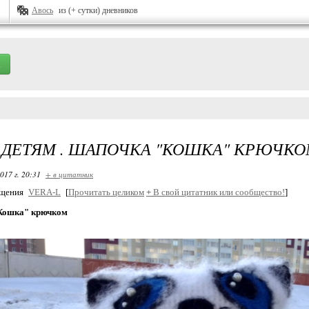
Авось
из (+ сутки) дневников
ДЕТЯМ . ШАПОЧКА "КОШКА" КРЮЧК
017 г. 20:31
+ в цитатник
бщения
VERA-L
[
Прочитать целиком
+
В свой цитатник или сообщество!
]
Кошка" крючком