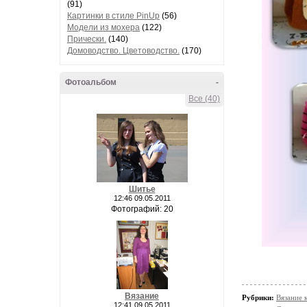
(91)
Картинки в стиле PinUp
(56)
Модели из мохера
(122)
Прически.
(140)
Домоводство. Цветоводство.
(170)
Фотоальбом
-
Все (40)
Шитье
12:46 09.05.2011
Фотографий: 20
Вязание
Рубрики:
Вязание 
12:41 09.05.2011