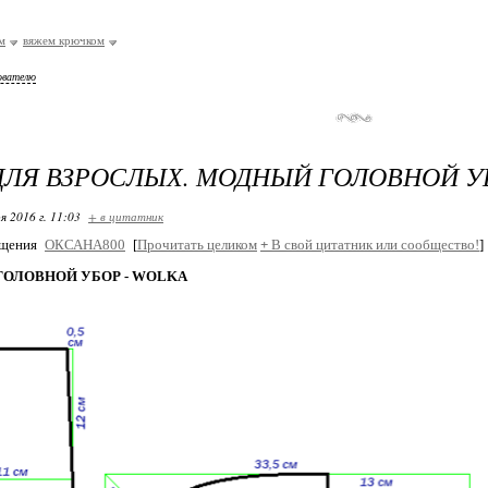
м
вяжем крючком
ователю
ЛЯ ВЗРОСЛЫХ. МОДНЫЙ ГОЛОВНОЙ УБ
я 2016 г. 11:03
+ в цитатник
бщения
ОКСАНА800
[
Прочитать целиком
+
В свой цитатник или сообщество!
]
ОЛОВНОЙ УБОР - WOLKA