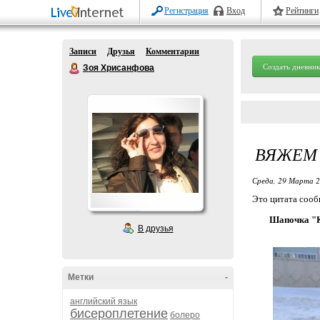
Регистрация
Вход
Рейтинги
Записи
Друзья
Комментарии
Создать дневник
Зоя Хрисанфова
ВЯЖЕМ 
Среда, 29 Марта 2
Это цитата соо
Шапочка "
В друзья
Метки
-
английский язык
бисероплетение
болеро