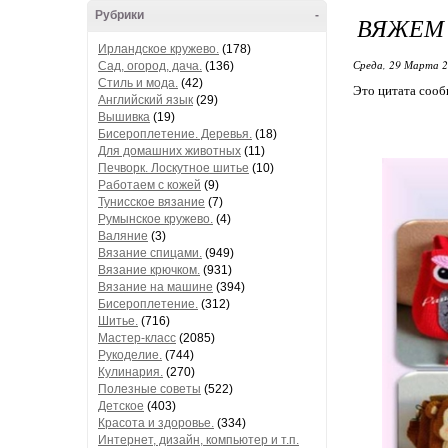
Рубрики
-
ВЯЖЕМ 
Ирландское кружево.
(178)
Среда, 29 Марта 2
Сад, огород, дача.
(136)
Стиль и мода.
(42)
Это цитата соо
Английский язык
(29)
Вышивка
(19)
Бисероплетение. Деревья.
(18)
Для домашних животных
(11)
Печворк. Лоскутное шитье
(10)
Работаем с кожей
(9)
Тунисское вязание
(7)
Румынское кружево.
(4)
Валяние
(3)
Вязание спицами.
(949)
Вязание крючком.
(931)
Вязание на машине
(394)
Бисероплетение.
(312)
Шитье.
(716)
Мастер-класс
(2085)
Рукоделие.
(744)
Кулинария.
(270)
Полезные советы
(522)
Детское
(403)
Красота и здоровье.
(334)
Интернет, дизайн, компьютер и т.п.