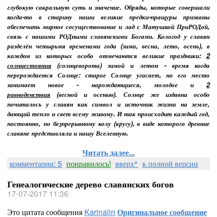
глубокую сакральную суть и значение. Обряды, которые совершали
когда-то в старину наши великие предки-пращуры призваны
обеспечить мирное сосуществование и лад с Матушкой ПриРОДой,
связь с нашими РОДными славянскими Богами. Кологод у славян
разделён четырьмя временами года (зима, весна, лето, осень), в
каждом из которых особо отмечаются великие праздники:
2
солнцестояния
(солнцеворота) зимой и летом - время когда
перерождается Солнце: старое Солнце угасает, но его место
занимает новое - нарождающиеся, молодое и
2
равноденствия
(весной и осенью). Солнце же издавна особо
почиталось у славян как символ и источник жизни на земле,
дающий тепло и свет всему живому. И так происходит каждый год,
постоянно, по бе
з
прерывному колу (кругу), в виде которого древние
славяне представляли и нашу Вселенную.
Читать далее...
комментарии: 5
понравилось!
вверх^
к полной версии
Генеалогические дерево славянских богов
17-07-2017 11:36
Это цитата сообщения
Karinalin
Оригинальное сообщение