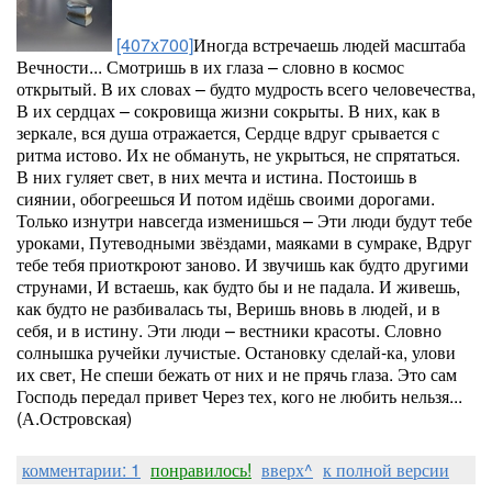
[407x700]
Иногда встречаешь людей масштаба
Вечности... Смотришь в их глаза – словно в космос
открытый. В их словах – будто мудрость всего человечества,
В их сердцах – сокровища жизни сокрыты. В них, как в
зеркале, вся душа отражается, Сердце вдруг срывается с
ритма истово. Их не обмануть, не укрыться, не спрятаться.
В них гуляет свет, в них мечта и истина. Постоишь в
сиянии, обогреешься И потом идёшь своими дорогами.
Только изнутри навсегда изменишься – Эти люди будут тебе
уроками, Путеводными звёздами, маяками в сумраке, Вдруг
тебе тебя приоткроют заново. И звучишь как будто другими
струнами, И встаешь, как будто бы и не падала. И живешь,
как будто не разбивалась ты, Веришь вновь в людей, и в
себя, и в истину. Эти люди – вестники красоты. Словно
солнышка ручейки лучистые. Остановку сделай-ка, улови
их свет, Не спеши бежать от них и не прячь глаза. Это сам
Господь передал привет Через тех, кого не любить нельзя...
(А.Островская)
комментарии: 1
понравилось!
вверх^
к полной версии