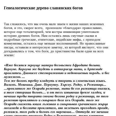
Генеалогические дерево славянских богов
Так сложилось, что мы очень мало знаем о жизни наших исконных
богов, и это, скорее всего,
произошло «благодаря» православию,
которое еще тоталитарней, чем костры инквизиции уничтожало
историю древних богов. Нам остались лишь смутные сказки и
подробные греческие, египетские, индийские мифы, с приходом
коммунизма, осталось еще меньше воспоминаний. Но православные
писцы, оставили и интересную заметку, из которой явствует, что они
догадывались о том, что боги, до христианства были одни на всех
землях:
«Иже бесятся жроуще матери бесовьстеи Афродите богыни.
Короуне. Короуна же боудеть и антихрисця мати, и Артемиде
проклятеи. Диомисее стегноражанию и недоношеныи породъ. и бог
мужеженъ ...
Тем же богомъ требоу кладоуть и творять и словеньскыи языкъ.
Виламъ. Мокошьи. Диве. Пероуноу. Хърсоу. Родоу. и Рожаници...
...проклятого же Осирида рожение, мати бо его ражающи оказися,
а того створиша богомъ… и от техъ извыкоша древле халдеи, и
начаша требы творити своима богома родоу и рожаници, по того
рожению проклятого и сквьрнаго бога ихъ Осирида. того же
Осирида скажеть книга лъживая и сквьрньная срачинскаго жьрца
мохамеда и бохмита проклятаго, яко нелепымъ проходомъ проиде,
рожаяся. того ради и богомъ его нарекоша… Оттоуда же начаша
елини ставити трапезоу Родоу и Рожаницамъ, таже егюптяне,