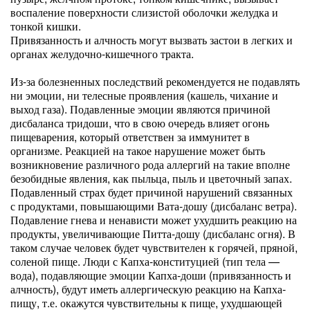
воспаление поверхности слизистой оболочки желудка и
тонкой кишки.
Привязанность и алчность могут вызвать застои в легких и
органах желудочно-кишечного тракта.
Из-за болезненных последствий рекомендуется не подавлять
ни эмоции, ни телесные проявления (кашель, чихание и
выход газа). Подавленные эмоции являются причиной
дисбаланса тридоши, что в свою очередь влияет огонь
пищеварения, который ответствен за иммунитет в
организме. Реакцией на такое нарушение может быть
возникновение различного рода аллергий на такие вполне
безобидные явления, как пыльца, пыль и цветочный запах.
Подавленный страх будет причиной нарушений связанных
с продуктами, повышающими Вата-дошу (дисбаланс ветра).
Подавление гнева и ненависти может ухудшить реакцию на
продукты, увеличивающие Питта-дошу (дисбаланс огня). В
таком случае человек будет чувствителен к горячей, пряной,
соленой пище. Люди с Капха-конституцией (тип тела —
вода), подавляющие эмоции Капха-доши (привязанность и
алчность), будут иметь аллергическую реакцию на Капха-
пищу, т.е. окажутся чувствительны к пище, ухудшающей