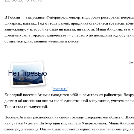
В России — выпускные. Фейерверки, концерты, дорогие рестораны, вчера
шикарных платьях. Год от года размах праздника становится все масштабн
выпускницу, у которой не было ни платья, ни салюта. Маша Анисимкова оту
школьных лет в гордом одиночестве — с первого по последний год обучени
оставалась единственной ученицей в классе.
фо
[показать]
Ее родной поселок Атымья находится в 600 километрах от райцентра. Вокру
диплом об окончании школы своей единственной выпускнице, учителя попи
Таким стал ее выпускной.
Поселок Атымья расположен на самой границе Свердловской области. Школа
ней учатся 47 детей. На будущий год набрали 9 первоклашек. Маша Анисим
своем роде ученица. Она — была и остается единственным ребенком, родивш