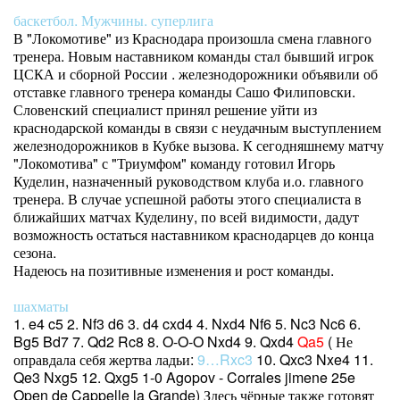
баскетбол. Мужчины. суперлига
В "Локомотиве" из Краснодара произошла смена главного
тренера. Новым наставником команды стал бывший игрок
ЦСКА и сборной России . железнодорожники объявили об
отставке главного тренера команды Сашо Филиповски.
Словенский специалист принял решение уйти из
краснодарской команды в связи с неудачным выступлением
железнодорожников в Кубке вызова. К сегодняшнему матчу
"Локомотива" с "Триумфом" команду готовил Игорь
Куделин, назначенный руководством клуба и.о. главного
тренера. В случае успешной работы этого специалиста в
ближайших матчах Куделину, по всей видимости, дадут
возможность остаться наставником краснодарцев до конца
сезона.
Надеюсь на позитивные изменения и рост команды.
шахматы
1. e4 c5 2. Nf3 d6 3. d4 cxd4 4. Nxd4 Nf6 5. Nc3 Nc6 6.
Bg5 Bd7 7. Qd2 Rc8 8. O-O-O Nxd4 9. Qxd4
Qa5
( Не
оправдала себя жертва ладьи:
9…Rxc3
10. Qxc3 Nxe4 11.
Qe3 Nxg5 12. Qxg5 1-0 Agopov - Corrales jimene 25e
Open de Cappelle la Grande) Здесь чёрные также готовят