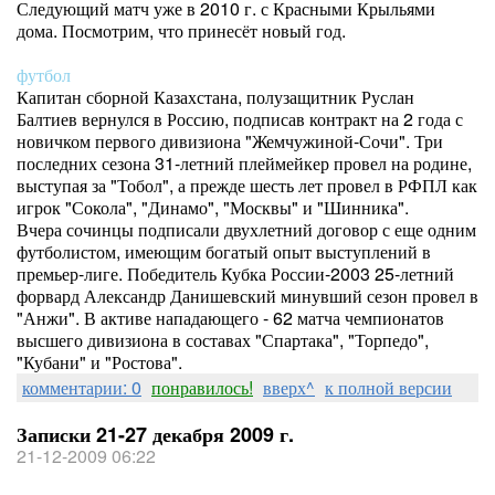
Следующий матч уже в 2010 г. с Красными Крыльями
дома. Посмотрим, что принесёт новый год.
футбол
Капитан сборной Казахстана, полузащитник Руслан
Балтиев вернулся в Россию, подписав контракт на 2 года с
новичком первого дивизиона "Жемчужиной-Сочи". Три
последних сезона 31-летний плеймейкер провел на родине,
выступая за "Тобол", а прежде шесть лет провел в РФПЛ как
игрок "Сокола", "Динамо", "Москвы" и "Шинника".
Вчера сочинцы подписали двухлетний договор с еще одним
футболистом, имеющим богатый опыт выступлений в
премьер-лиге. Победитель Кубка России-2003 25-летний
форвард Александр Данишевский минувший сезон провел в
"Анжи". В активе нападающего - 62 матча чемпионатов
высшего дивизиона в составах "Спартака", "Торпедо",
"Кубани" и "Ростова".
комментарии: 0
понравилось!
вверх^
к полной версии
Записки 21-27 декабря 2009 г.
21-12-2009 06:22