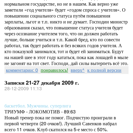
нормальном государстве, но не в нашем. Как верно уже
заметили «год учителя» будет «годом спроса с учителя». О
повышении социального статуса путём повышения
зарплаты, льгот и т.п. никто и не думает. Господин министр
образования сказал, что повышение статуса учителя будет
через осознание учителем того, что он должен работать
лучше, больше учиться и т.п. Какой бред, кто по совести
работал, так будет работать и без всяких годов учителя. А
кто показухой занимался, тот и будет ей заниматься. Будут
на нашей шее в этот году кататься, пока как лошадей в мыле
не загонят на тот свет. Господи, дай силы вытерпеть всё это.
комментарии: 0
понравилось!
вверх^
к полной версии
Записки 21-27 декабря 2009 г.
28-12-2009 11:13
баскетбол. Мужчины. суперлига
ТРИУМФ - ЛОКОМОТИВ - 89:63
Новый тренер пока не помог. Подчистую проиграли в
первой четверти (20 очков!). Лучший Савенков набрал
всего 11 очков. Клуб скатился на 5-е место с 50%.