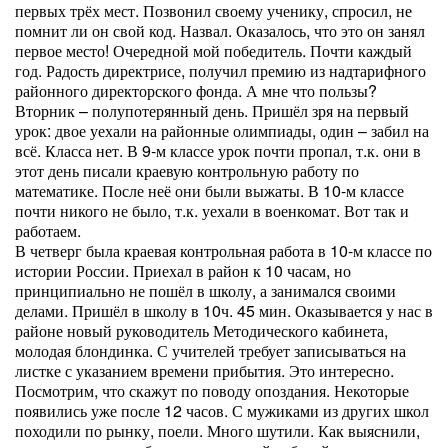
первых трёх мест. Позвонил своему ученику, спросил, не
помнит ли он свой код. Назвал. Оказалось, что это он занял
первое место! Очередной мой победитель. Почти каждый
год. Радость директрисе, получил премию из надтарифного
районного директорского фонда. А мне что пользы?
Вторник – полупотерянный день. Пришёл зря на первый
урок: двое уехали на районные олимпиады, один – забил на
всё. Класса нет. В 9-м классе урок почти пропал, т.к. они в
этот день писали краевую контрольную работу по
математике. После неё они были выжаты. В 10-м классе
почти никого не было, т.к. уехали в военкомат. Вот так и
работаем.
В четверг была краевая контрольная работа в 10-м классе по
истории России. Приехал в район к 10 часам, но
принципиально не пошёл в школу, а занимался своими
делами. Пришёл в школу в 10ч. 45 мин. Оказывается у нас в
районе новый руководитель Методического кабинета,
молодая блондинка. С учителей требует записываться на
листке с указанием времени прибытия. Это интересно.
Посмотрим, что скажут по поводу опоздания. Некоторые
появились уже после 12 часов. С мужиками из других школ
походили по рынку, поели. Много шутили. Как выяснили,