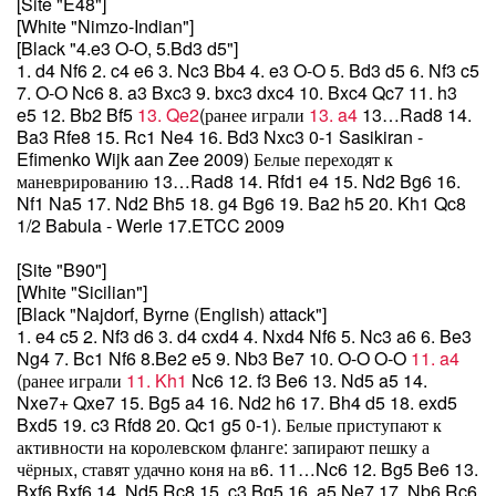
[Site "E48"]
[White "Nimzo-Indian"]
[Black "4.e3 O-O, 5.Bd3 d5"]
1. d4 Nf6 2. c4 e6 3. Nc3 Bb4 4. e3 O-O 5. Bd3 d5 6. Nf3 c5
7. O-O Nc6 8. a3 Bxc3 9. bxc3 dxc4 10. Bxc4 Qc7 11. h3
e5 12. Bb2 Bf5
13. Qe2
(ранее играли
13. a4
13…Rad8 14.
Ba3 Rfe8 15. Rc1 Ne4 16. Bd3 Nxc3 0-1 Sasikiran -
Efimenko Wijk aan Zee 2009) Белые переходят к
маневрированию 13…Rad8 14. Rfd1 e4 15. Nd2 Bg6 16.
Nf1 Na5 17. Nd2 Bh5 18. g4 Bg6 19. Ba2 h5 20. Kh1 Qc8
1/2 Babula - Werle 17.ETCC 2009
[Site "B90"]
[White "Sicilian"]
[Black "Najdorf, Byrne (English) attack"]
1. e4 c5 2. Nf3 d6 3. d4 cxd4 4. Nxd4 Nf6 5. Nc3 a6 6. Be3
Ng4 7. Bc1 Nf6 8.Be2 e5 9. Nb3 Be7 10. O-O O-O
11. a4
(ранее играли
11. Kh1
Nc6 12. f3 Be6 13. Nd5 a5 14.
Nxe7+ Qxe7 15. Bg5 a4 16. Nd2 h6 17. Bh4 d5 18. exd5
Bxd5 19. c3 Rfd8 20. Qc1 g5 0-1). Белые приступают к
активности на королевском фланге: запирают пешку а
чёрных, ставят удачно коня на в6. 11…Nc6 12. Bg5 Be6 13.
Bxf6 Bxf6 14. Nd5 Rc8 15. c3 Bg5 16. a5 Ne7 17. Nb6 Rc6