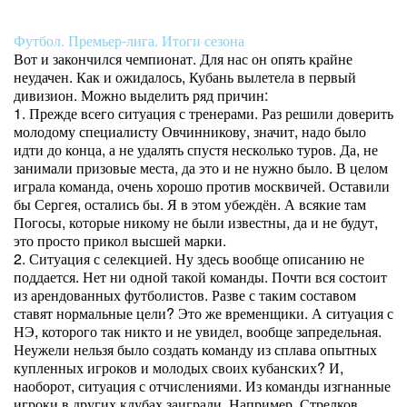
Футбол. Премьер-лига. Итоги сезона
Вот и закончился чемпионат. Для нас он опять крайне
неудачен. Как и ожидалось, Кубань вылетела в первый
дивизион. Можно выделить ряд причин:
1. Прежде всего ситуация с тренерами. Раз решили доверить
молодому специалисту Овчинникову, значит, надо было
идти до конца, а не удалять спустя несколько туров. Да, не
занимали призовые места, да это и не нужно было. В целом
играла команда, очень хорошо против москвичей. Оставили
бы Сергея, остались бы. Я в этом убеждён. А всякие там
Погосы, которые никому не были известны, да и не будут,
это просто прикол высшей марки.
2. Ситуация с селекцией. Ну здесь вообще описанию не
поддается. Нет ни одной такой команды. Почти вся состоит
из арендованных футболистов. Разве с таким составом
ставят нормальные цели? Это же временщики. А ситуация с
НЭ, которого так никто и не увидел, вообще запредельная.
Неужели нельзя было создать команду из сплава опытных
купленных игроков и молодых своих кубанских? И,
наоборот, ситуация с отчислениями. Из команды изгнанные
игроки в других клубах заиграли. Например, Стрелков,