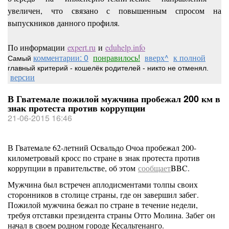
увеличен, что связано с повышенным спросом на
выпускников данного профиля.
По информации
expert.ru
и
eduhelp.info
комментарии: 0
понравилось!
вверх^
к полной
Самый
главный критерий - кошелёк родителей - никто не отменял.
версии
В Гватемале пожилой мужчина пробежал 200 км в
знак протеста против коррупции
21-06-2015 16:46
В Гватемале 62-летний Освальдо Очоа пробежал 200-
километровый кросс по стране в знак протеста против
коррупции в правительстве, об этом
сообщает
BBC.
Мужчина был встречен аплодисментами толпы своих
сторонников в столице страны, где он завершил забег.
Пожилой мужчина бежал по стране в течение недели,
требуя отставки президента страны Отто Молина. Забег он
начал в своем родном городе Кесальтенанго.