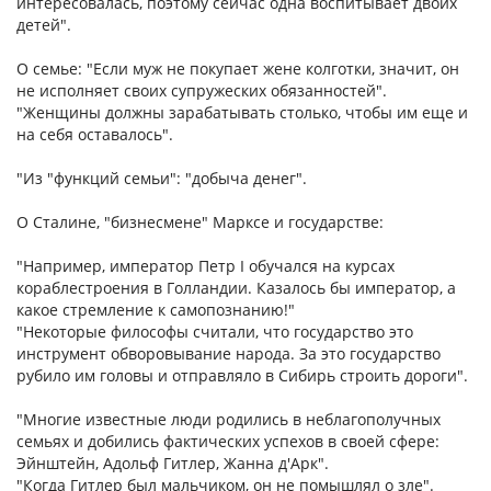
интересовалась, поэтому сейчас одна воспитывает двоих
детей".
О семье: "Если муж не покупает жене колготки, значит, он
не исполняет своих супружеских обязанностей".
"Женщины должны зарабатывать столько, чтобы им еще и
на себя оставалось".
"Из "функций семьи": "добыча денег".
О Сталине, "бизнесмене" Марксе и государстве:
"Например, император Петр I обучался на курсах
кораблестроения в Голландии. Казалось бы император, а
какое стремление к самопознанию!"
"Некоторые философы считали, что государство это
инструмент обворовывание народа. За это государство
рубило им головы и отправляло в Сибирь строить дороги".
"Многие известные люди родились в неблагополучных
семьях и добились фактических успехов в своей сфере:
Эйнштейн, Адольф Гитлер, Жанна д'Арк".
"Когда Гитлер был мальчиком, он не помышлял о зле".