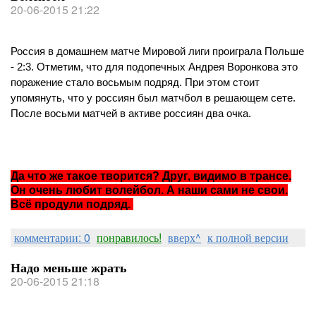
20-06-2015 21:22
Россия в домашнем матче Мировой лиги проиграла Польше
- 2:3. Отметим, что для подопечных Андрея Воронкова это
поражение стало восьмым подряд. При этом стоит
упомянуть, что у россиян был матчбол в решающем сете.
После восьми матчей в активе россиян два очка.
Да что же такое творится? Друг, видимо в трансе.
Он очень любит волейбол. А наши сами не свои.
Всё продули подряд.
комментарии: 0
понравилось!
вверх^
к полной версии
Надо меньше жрать
20-06-2015 21:18