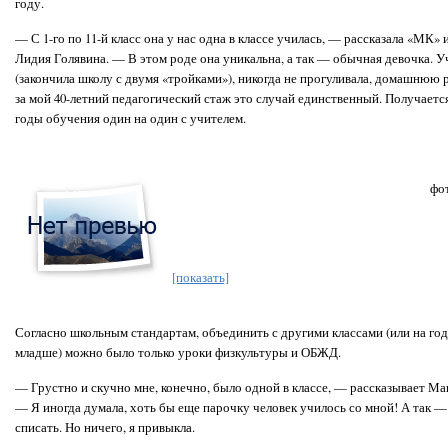
году.
— С 1-го по 11-й класс она у нас одна в классе училась, — рассказала «МК» 
Лидия Голявина. — В этом роде она уникальна, а так — обычная девочка. 
(закончила школу с двумя «тройками»), никогда не прогуливала, домашнюю 
за мой 40-летний педагогический стаж это случай единственный. Получается
годы обучения один на один с учителем.
фо
[показать]
Согласно школьным стандартам, объединить с другими классами (или на год 
младше) можно было только уроки физкультуры и ОБЖД.
— Грустно и скучно мне, конечно, было одной в классе, — рассказывает 
— Я иногда думала, хоть бы еще парочку человек училось со мной! А так — 
списать. Но ничего, я привыкла.