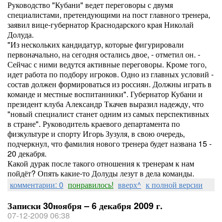
Руководство "Кубани" ведет переговоры с двумя
специалистами, претендующими на пост главного тренера,
заявил вице-губернатор Краснодарского края Николай
Долуда.
"Из нескольких кандидатур, которые фигурировали
первоначально, на сегодня остались двое, - отметил он. -
Сейчас с ними ведутся активные переговоры. Кроме того,
идет работа по подбору игроков. Одно из главных условий -
состав должен формироваться из россиян. Должны играть в
команде и местные воспитанники". Губернатор Кубани и
президент клуба Александр Ткачев выразил надежду, что
"новый специалист станет одним из самых перспективных
в стране". Руководитель краевого департамента по
физкультуре и спорту Игорь Зузуля, в свою очередь,
подчеркнул, что фамилия нового тренера будет названа 15 -
20 декабря.
Какой дурак после такого отношения к тренерам к нам
пойдёт? Опять какие-то Долуды лезут в дела команды.
комментарии: 0
понравилось!
вверх^
к полной версии
Записки 30ноября – 6 декабря 2009 г.
07-12-2009 06:38