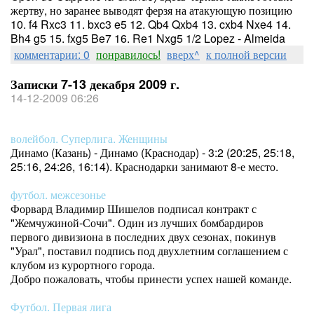
жертву, но заранее выводят ферзя на атакующую позицию
10. f4 Rxc3 11. bxc3 e5 12. Qb4 Qxb4 13. cxb4 Nxe4 14.
Bh4 g5 15. fxg5 Be7 16. Re1 Nxg5 1/2 Lopez - Almeida
комментарии: 0
понравилось!
вверх^
к полной версии
Записки 7-13 декабря 2009 г.
14-12-2009 06:26
волейбол. Суперлига. Женщины
Динамо (Казань) - Динамо (Краснодар) - 3:2 (20:25, 25:18,
25:16, 24:26, 16:14). Краснодарки занимают 8-е место.
футбол. межсезонье
Форвард Владимир Шишелов подписал контракт с
"Жемчужиной-Сочи". Один из лучших бомбардиров
первого дивизиона в последних двух сезонах, покинув
"Урал", поставил подпись под двухлетним соглашением с
клубом из курортного города.
Добро пожаловать, чтобы принести успех нашей команде.
Футбол. Первая лига