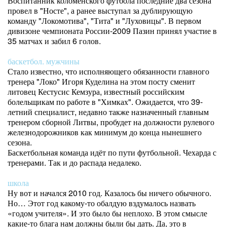
Воспитанник коломенского футбола последние два сезона
провел в "Носте", а ранее выступал за дублирующую
команду "Локомотива", "Тита" и "Луховицы". В первом
дивизоне чемпионата России-2009 Пазин принял участие в
35 матчах и забил 6 голов.
баскетбол. мужчины
Стало известно, что исполняющего обязанности главного
тренера "Локо" Игоря Куделина на этом посту сменит
литовец Кестусис Кемзура, известный российским
болельщикам по работе в "Химках". Ожидается, что 39-
летний специалист, недавно также назначенный главным
тренером сборной Литвы, пробудет на должности рулевого
железнодорожников как минимум до конца нынешнего
сезона.
Баскетбольная команда идёт по пути футбольной. Чехарда с
тренерами. Так и до распада недалеко.
школа
Ну вот и начался 2010 год. Казалось бы ничего обычного.
Но… Этот год какому-то обалдую вздумалось назвать
«годом учителя». И это было бы неплохо. В этом смысле
какие-то блага нам должны были бы дать. Да, это в