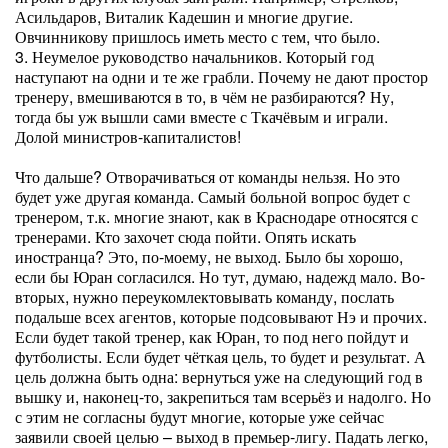
Асильдаров, Виталик Кадешин и многие другие.
Овчинникову пришлось иметь место с тем, что было.
3. Неумелое руководство начальников. Который год
наступают на одни и те же грабли. Почему не дают простор
тренеру, вмешиваются в то, в чём не разбираются? Ну,
тогда бы уж вышли сами вместе с Ткачёвым и играли.
Долой министров-капиталистов!
Что дальше? Отворачиваться от команды нельзя. Но это
будет уже другая команда. Самый больной вопрос будет с
тренером, т.к. многие знают, как в Краснодаре относятся с
тренерами. Кто захочет сюда пойти. Опять искать
иностранца? Это, по-моему, не выход. Было бы хорошо,
если бы Юран согласился. Но тут, думаю, надежд мало. Во-
вторых, нужно переукомлектовывать команду, послать
подальше всех агентов, которые подсовывают Нэ и прочих.
Если будет такой тренер, как Юран, то под него пойдут и
футболисты. Если будет чёткая цель, то будет и результат. А
цель должна быть одна: вернуться уже на следующий год в
вышку и, наконец-то, закрепиться там всерьёз и надолго. Но
с этим не согласны будут многие, которые уже сейчас
заявили своей целью – выход в премьер-лигу. Падать легко,