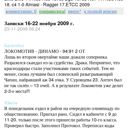
18. c4 1-0 Almasi - Ragger 17.ETCC 2009
комментарии: 0
понравилось!
вверх^
к полной версии
Записки 16-22 ноября 2009 г.
23-11-2009 06:24
Баскетбол
ЛОКОМОТИВ - ДИНАМО - 94:91 2 ОТ
Лишь во втором овертайме наши дожали соперника.
Разразился скандал из-за судейства. Драка. Неприятно, что
краснодарцы стали участниками таких событий. Тем не
менее, снова лучшим был словенский разыгрывающий
Чапин, набравший аж 34 очка. У Суровцева 23. Антич был
не так силён – 13 очей. А в результате Локомотив уже делит
2-3-е места!!!
Школа
В понедельник ездил в район на очередную олимпиаду по
обществознанию. Приехал рано. Сидел в кабинете с 9 до
11-20. только после этого принесли работы 10-го класса.
Проверил быстро. Заполнил Протокол. Переписал коды