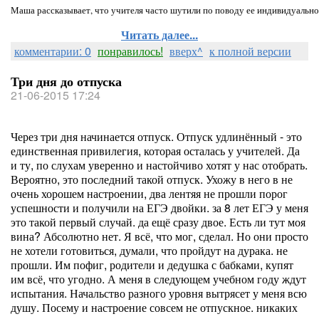
Маша рассказывает, что учителя часто шутили по поводу ее индивидуально
Читать далее...
комментарии: 0
понравилось!
вверх^
к полной версии
Три дня до отпуска
21-06-2015 17:24
Через три дня начинается отпуск. Отпуск удлинённый - это
единственная привилегия, которая осталась у учителей. Да
и ту, по слухам уверенно и настойчиво хотят у нас отобрать.
Вероятно, это последний такой отпуск. Ухожу в него в не
очень хорошем настроении, два лентяя не прошли порог
успешности и получили на ЕГЭ двойки. за 8 лет ЕГЭ у меня
это такой первый случай. да ещё сразу двое. Есть ли тут моя
вина? Абсолютно нет. Я всё, что мог, сделал. Но они просто
не хотели готовиться, думали, что пройдут на дурака. не
прошли. Им пофиг, родители и дедушка с бабками, купят
им всё, что угодно. А меня в следующем учебном году ждут
испытания. Начальство разного уровня вытрясет у меня всю
душу. Посему и настроение совсем не отпускное. никаких