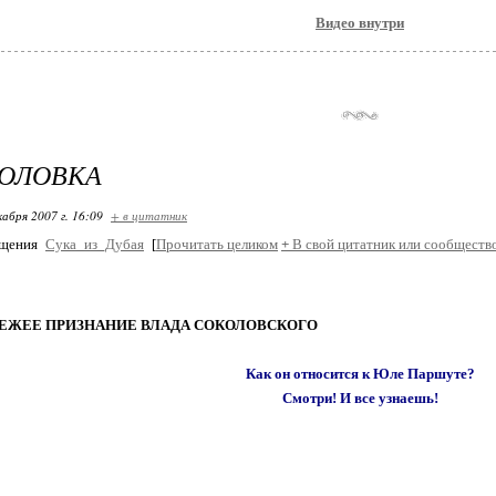
Видео внутри
ГОЛОВКА
кабря 2007 г. 16:09
+ в цитатник
бщения
Сука_из_Дубая
[
Прочитать целиком
+
В свой цитатник или сообществ
ЕЖЕЕ ПРИЗНАНИЕ ВЛАДА СОКОЛОВСКОГО
Как он относится к Юле Паршуте?
Смотри! И все узнаешь!