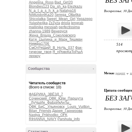
Angelina_Ross
Bad_Girl20
Blondies123
Da_sh_ka
Elezkazu
N_a_t_a_s_h_k_a
Natalya16
Воскресенье, 30 Де
NiMizido4Ka20
Serega_Otta4ka
Shicolatka
Sweet_Mean_Girl
Yepazepo
Yulashe4ka
ZzZyza
driola
lengrab
mallinika
messiah
perfectissima
zhanna-1989
Венеруся
Жена_Влада_Соколовского
Катя_Цыпина_и_Марк_Тишман
Нимфа1706
514
СмОтРяЩиЙ_В_НоЧь_037
Фак-
просмот
тически_твоя
Я_пРовоКаТоРшА
леркоу
Сообщества
-
Метки:
рецепт
ш
Читатель сообществ
(Всего в списке: 10)
Цитата сообще
ФАБРИКА_ЗВЁЗД_7
БЕЗ ЗА
Сочинский_ОФК_Юли_Паршута
_ЛуЧшИе_ФаБрИкАнТы_
ОФК_БиС_Ульяновск
_Louis_Vuitton_
Воскресенье, 30 Де
Bilan_Friends
Дария_Гарнизова
Nastya_Prikhodko_OFK
RIHANNA_NAVY
Parshuta_info
Статистика
-