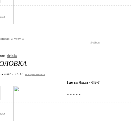
ров
околад
торт
ния
driola
ГОЛОВКА
ря 2007 г. 22:31
+ в цитатник
Где ты была - ФЗ-7
* * * * *
ров