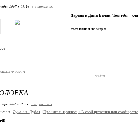
кабря 2007 г. 01:24
+ в цитатник
Дарина и Дима Билан "Без тебя" кл
этот клип я не видел
ров
околад
торт
ГОЛОВКА
кабря 2007 г. 16:11
+ в цитатник
бщения
Сука_из_Дубая
[
Прочитать целиком
+
В свой цитатник или сообществ
ей!