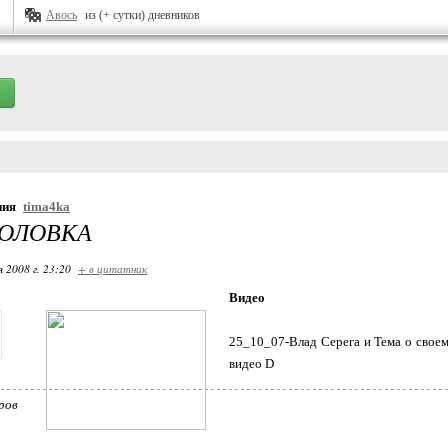
Авось
из (+ сутки) дневников
ния
tima4ka
ГОЛОВКА
я 2008 г. 23:20
+ в цитатник
Видео
25_10_07-Влад Серега и Тема о своем
видео D
ров