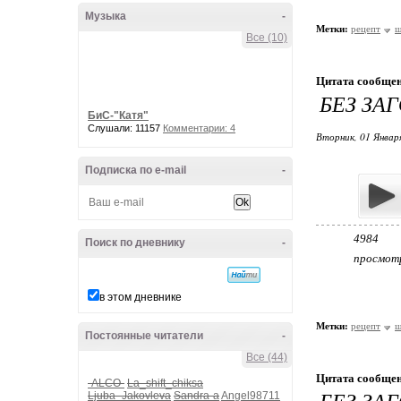
Музыка
-
Метки:
рецепт
ш
Все (10)
Цитата сообще
БЕЗ ЗА
БиС-"Катя"
Слушали: 11157
Комментарии: 4
Вторник, 01 Январ
Подписка по e-mail
-
4984
Поиск по дневнику
-
просмот
в этом дневнике
Метки:
рецепт
ш
Постоянные читатели
-
Все (44)
Цитата сообще
-ALCO-
La_shift_chiksa
БЕЗ ЗА
Ljuba_Jakovleva
Sandra-a
Angel98711