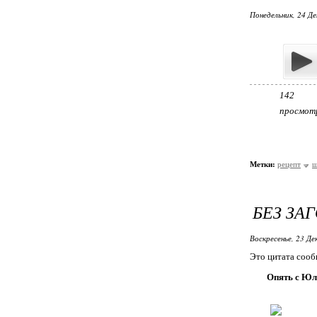
Понедельник, 24 Де
142
просмот
Метки:
рецепт
ш
БЕЗ ЗА
Воскресенье, 23 Де
Это цитата соо
Опять с Юл