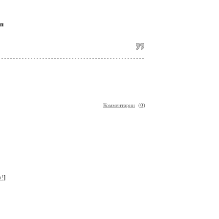
ип
Комментарии
(
0
)
о!
]