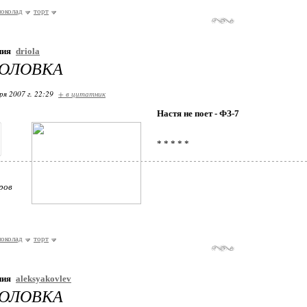
околад
торт
ния
driola
ГОЛОВКА
ря 2007 г. 22:29
+ в цитатник
Настя не поет - ФЗ-7
* * * * *
ров
околад
торт
ния
aleksyakovlev
ГОЛОВКА