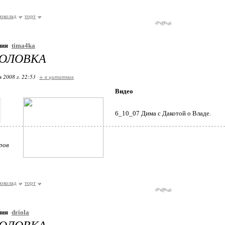
околад
торт
ния
tima4ka
ГОЛОВКА
я 2008 г. 22:53
+ в цитатник
Видео
6_10_07 Дима с Дакотой о Владе.
ров
околад
торт
ния
driola
ГОЛОВКА