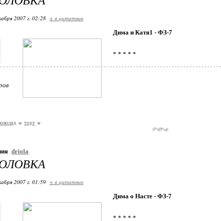
кабря 2007 г. 02:28
+ в цитатник
Дима и Катя1 - ФЗ-7
* * * * *
ров
околад
торт
ния
driola
ГОЛОВКА
кабря 2007 г. 01:59
+ в цитатник
Дима о Насте - ФЗ-7
* * * * *