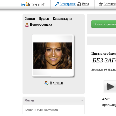
Регистрация
Вход
Рейтинги
Записи
Друзья
Комментарии
Создать дневник
Венерусенька
Цитата сообще
БЕЗ ЗА
Вторник, 01 Январ
В друзья
4248
Метки
-
просмот
рецепт
торт
шоколад