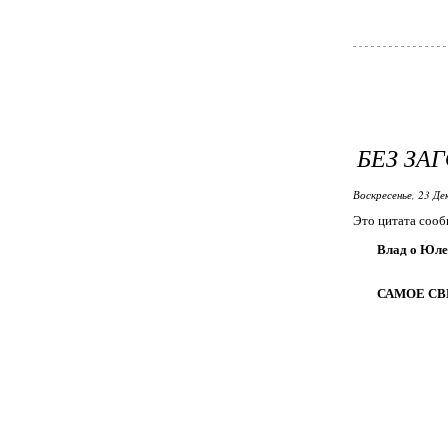
БЕЗ ЗА
Воскресенье, 23 Де
Это цитата соо
Влад о Юле
САМОЕ СВ