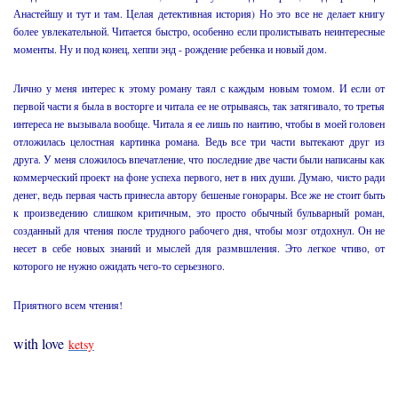
Анастейшу и тут и там. Целая детективная история) Но это все не делает книгу
более увлекательной. Читается быстро, особенно если пролистывать неинтересные
моменты. Ну и под конец, хеппи энд - рождение ребенка и новый дом.
Лично у меня интерес к этому роману таял с каждым новым томом. И если от
первой части я была в восторге и читала ее не отрываясь, так затягивало, то третья
интереса не вызывала вообще. Читала я ее лишь по наитию, чтобы в моей головен
отложилась целостная картинка романа. Ведь все три части вытекают друг из
друга. У меня сложилось впечатление, что последние две части были написаны как
коммерческий проект на фоне успеха первого, нет в них души. Думаю, чисто ради
денег, ведь первая часть принесла автору бешеные гонорары. Все же не стоит быть
к произведению слишком критичным, это просто обычный бульварный роман,
созданный для чтения после трудного рабочего дня, чтобы мозг отдохнул. Он не
несет в себе новых знаний и мыслей для размвшления. Это легкое чтиво, от
которого не нужно ожидать чего-то серьезного.
Приятного всем чтения!
with love
ketsy