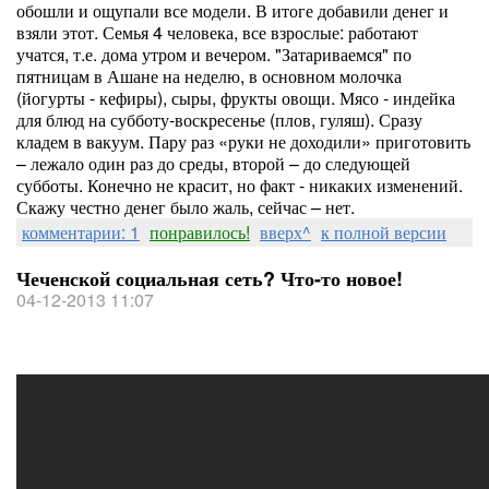
обошли и ощупали все модели. В итоге добавили денег и
взяли этот. Семья 4 человека, все взрослые: работают
учатся, т.е. дома утром и вечером. "Затариваемся" по
пятницам в Ашане на неделю, в основном молочка
(йогурты - кефиры), сыры, фрукты овощи. Мясо - индейка
для блюд на субботу-воскресенье (плов, гуляш). Сразу
кладем в вакуум. Пару раз «руки не доходили» приготовить
– лежало один раз до среды, второй – до следующей
субботы. Конечно не красит, но факт - никаких изменений.
Скажу честно денег было жаль, сейчас – нет.
комментарии: 1
понравилось!
вверх^
к полной версии
Чеченской социальная сеть? Что-то новое!
04-12-2013 11:07