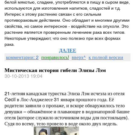
белой мякотью, сладкие, употребляются в пищу в сыром виде,
используются для изготовления напитков, сладостей и т.д.
Интерес к этому растению связан с его сильным
противораковым действием. Оно обладает и многими другими
свойства, но самое интересное - воздействие на опухоли. Это
растение является проверенным лечением рака всех типов.
Некоторые утверждают, что оно полезно при всех формах
рака.
ДАЛЕЕ
комментарии: 2
понравилось!
вверх^
к полной версии
Мистическая история гибели Элизы Лэм
30-10-2013 19:04
21-летняя канадская туристка Элиза Лэм исчезла из отеля
Cecil в Лос-Анджелесе 31 января прошлого года. Её
родители заявили о пропаже, и вскоре обнаружилось тело
девушки – обнажённое и плавающее в водонапорной башне
отеля (которое служило источником воды для постояльцев).
Судя по всему, тело провело в воде около двух недель.