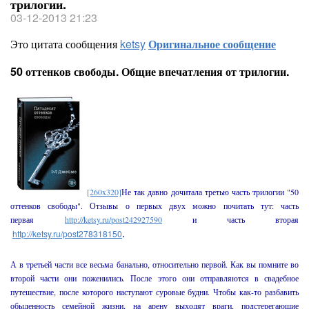
трилогии.
03-12-2013 21:23
Это цитата сообщения
ketsy
Оригинальное сообщение
50 оттенков свободы. Общие впечатления от трилогии.
[260x320]
Не так давно дочитала третью часть трилогии "50
оттенков свободы". Отзывы о первых двух можно почитать тут: часть
и часть вторая
первая
http://ketsy.ru/post242927590
.
http://ketsy.ru/post278318150
А в третьей части все весьма банально, относительно первой. Как вы помните во
второй части они поженились. После этого они отправляются в свадебное
путешествие, после которого наступают суровые будни. Чтобы как-то разбавить
обыденность семейной жизни, на арену выходят враги, подстерегающие