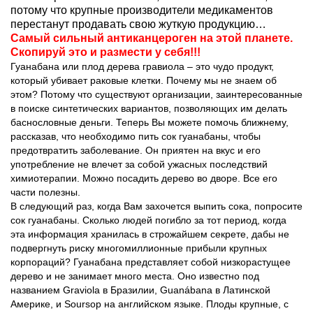
потому что крупные производители медикаментов
перестанут продавать свою жуткую продукцию…
Самый сильный антиканцероген на этой планете.
Скопируй это и размести у себя!!!
Гуанабана или плод дерева гравиола – это чудо продукт,
который убивает раковые клетки. Почему мы не знаем об
этом? Потому что существуют организации, заинтересованные
в поиске синтетических вариантов, позволяющих им делать
баснословные деньги. Теперь Вы можете помочь ближнему,
рассказав, что необходимо пить сок гуанабаны, чтобы
предотвратить заболевание. Он приятен на вкус и его
употребление не влечет за собой ужасных последствий
химиотерапии. Можно посадить дерево во дворе. Все его
части полезны.
В следующий раз, когда Вам захочется выпить сока, попросите
сок гуанабаны. Сколько людей погибло за тот период, когда
эта информация хранилась в строжайшем секрете, дабы не
подвергнуть риску многомиллионные прибыли крупных
корпораций? Гуанабана представляет собой низкорастущее
дерево и не занимает много места. Оно известно под
названием Graviola в Бразилии, Guanábana в Латинской
Америке, и Soursop на английском языке. Плоды крупные, с