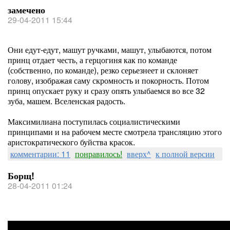
замечено
29-04-2011 15:44
Они едут-едут, машут ручками, машут, улыбаются, потом
принц отдает честь, а герцогиня как по команде
(собственно, по команде), резко серьезнеет и склоняет
голову, изображая саму скромность и покорность. Потом
принц опускает руку и сразу опять улыбаемся во все 32
зуба, машем. Вселенская радость.
Максимилиана поступилась социалистическими
принципами и на рабочем месте смотрела трансляцию этого
аристократического буйства красок.
комментарии: 11
понравилось!
вверх^
к полной версии
Борщ!
28-04-2011 01:24