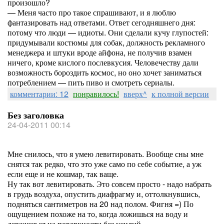
произошло?
— Меня часто про такое спрашивают, и я люблю
фантазировать над ответами. Ответ сегодняшнего дня:
потому что люди — идиоты. Они сделали кучу глупостей:
придумывали костюмы для собак, должность рекламного
менеджера и штуки вроде айфона, не получив взамен
ничего, кроме кислого послевкусия. Человечеству дали
возможность бороздить космос, но оно хочет заниматься
потреблением — пить пиво и смотреть сериалы.
комментарии: 12
понравилось!
вверх^
к полной версии
Без заголовка
24-04-2011 00:14
Мне снилось, что я умею левитировать. Вообще сны мне
снятся так редко, что это уже само по себе событие, а уж
если еще и не кошмар, так ваще.
Ну так вот левитировать. Это совсем просто - надо набрать
в грудь воздуха, опустить диафрагму и, оттолкнувшись,
подняться сантиметров на 20 над полом. Фигня =) По
ощущением похоже на то, когда ложишься на воду и
держишься на поверхности без усилий.