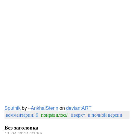
Sputnik
by ~
AnkhaiStenn
on
deviant
ART
комментарии: 6
понравилось!
вверх^
к полной версии
Без заголовка
11-04-2011 21:55