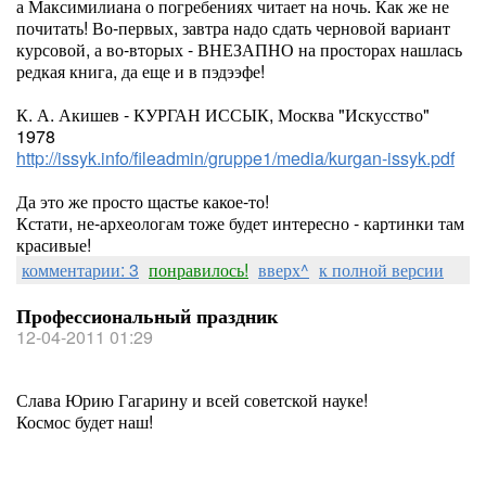
а Максимилиана о погребениях читает на ночь. Как же не
почитать! Во-первых, завтра надо сдать черновой вариант
курсовой, а во-вторых - ВНЕЗАПНО на просторах нашлась
редкая книга, да еще и в пэдээфе!
К. А. Акишев - КУРГАН ИССЫК, Москва "Искусство"
1978
http://issyk.info/fileadmin/gruppe1/media/kurgan-issyk.pdf
Да это же просто щастье какое-то!
Кстати, не-археологам тоже будет интересно - картинки там
красивые!
комментарии: 3
понравилось!
вверх^
к полной версии
Профессиональный праздник
12-04-2011 01:29
Слава Юрию Гагарину и всей советской науке!
Космос будет наш!