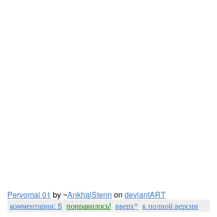
Pervomai 01
by ~
AnkhaiStenn
on
deviant
ART
комментарии: 5
понравилось!
вверх^
к полной версии