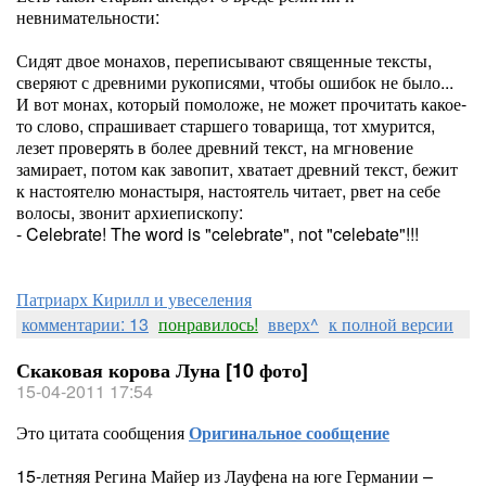
невнимательности:
Сидят двое монахов, переписывают священные тексты,
сверяют с древними рукописями, чтобы ошибок не было...
И вот монах, который помоложе, не может прочитать какое-
то слово, спрашивает старшего товарища, тот хмурится,
лезет проверять в более древний текст, на мгновение
замирает, потом как завопит, хватает древний текст, бежит
к настоятелю монастыря, настоятель читает, рвет на себе
волосы, звонит архиепископу:
- Celebrate! The word is "celebrate", not "celebate"!!!
Патриарх Кирилл и увеселения
комментарии: 13
понравилось!
вверх^
к полной версии
Скаковая корова Луна [10 фото]
15-04-2011 17:54
Это цитата сообщения
Оригинальное сообщение
15-летняя Регина Майер из Лауфена на юге Германии –