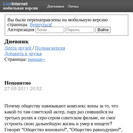
Live
Internet
Дневники
Личка
мобильная версия
Вы были перенаправлены на мобильную версию
страницы.
Вернуться!
Авторизация
Дневник
Лента друзей
/
Полная версия
Добавить в друзья
Страницы:
раньше»
Непонятно
27-05-2011 20:52
Почему обществу навязывают комплекс вины за то, что
какой-то там советский актер, пару раз снявшийся на
третьих ролях в серо-сером советском фильме, не смог
устроить свою дальнейшую жизнь и умер в нищете?
Говорят "Общество виновато!", "Общество равнодушно!",