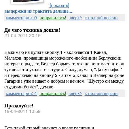
[показать]
выдержки из трактата дальше...
комментарии: 0
понравилось!
вверх^
к полной версии
До чего техника дошла!
21-04-2011 20:15
Нажимаю на пульте кнопку 1 - включается 1 Канал,
Малахов, продавщица мороженого-любовница Берлускони
истерит и рыдает, Веллер бормочет, что не понимает, что он
тут делает и уходит из студии. Сижу, думаю, "Да ну нафиг"
и переключаю на кнопку 2 - а там 5 Канал и Веллер на фоне
Гагарина уже вещает о добром и вечном. "Шустро он между
студиями бегает", думаю.
комментарии: 4
понравилось!
вверх^
к полной версии
Празднуйте!
18-04-2011 13:58
Есть такой старый анекдот о вреде религии и