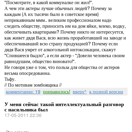
"Посмотрите, в какой коммуналке он жил!".
А чем эти актеры лучше обычных людей? Почему за
каждым (А их тысячи было в советское время)
неприкаянным ммм.. великим профессионалом надо
следить обществу, приносить им на дом яйки, млеко, водку,
обеспечивать квартирами? Почему никто не интересуется,
как живет дядя Вася, всю жизнь проработавший на заводе и
обеспечивавший всю страну продукцией? Почему если
дядя Вася умрет от алкогольной интоксикации, скажут
"Спившееся быдло", а если актер - "Довели человека своим
равнодушим, общество виновато!".
Не говоря уже о том, что польза для общества от актеров
весьма опосредованна.
Тьфу.
// По мотивам зомбоящика //
комментарии: 19
понравилось!
вверх^
к полной версии
У меня сейчас такой интеллектуальный разговор
с насяльника был
17-05-2011 22:36