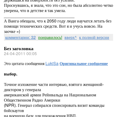
Проснувшись, я знала, что это сон, но была абсолютно четко
уверена, что в детстве я так умела.
______________________________
А Ванга обещала, что к 2050 году люди научатся летать без
помощи технических средств. Вот я и учусь вовсю. На
заочке =)
комментарии: 32
понравилось!
вверх^
к полной версии
Без заголовка
24-04-2011 00:05
Это цитата сообщения
LukiSa
Оригинальное сообщение
выбор.
Точное изложение части интервью, взятого женщиной-
диктором у генерала
американской армии Рейнвальда на Национальном
Общественном Радио Америки
(NPR). Генерал собирался спонсировать визит команды
бойскаутов
на военную базу для прохождения НВП.