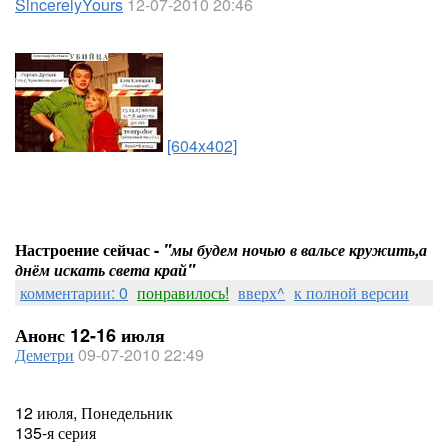
SincerelyYours
12-07-2010 20:46
[604x402]
Настроение сейчас -
"мы будем ночью в вальсе кружить,а
днём искать света край"
комментарии: 0
понравилось!
вверх^
к полной версии
Анонс 12-16 июля
Деметри
09-07-2010 22:49
12 июля, Понедельник
135-я серия