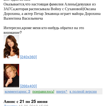
Оказывается,что настоящая фамилия Алины(девушки из
ЗАГСа,которая расписывала Войну с Сухановой)Оксана
Дорохина, а актер Петар Зекавица играет майора Дорохина
Валентина Васильевича
Интересно,кроме меня кто-нибудь обратил на это
внимание?
[240x360]
[266x400]
комментарии: 3
понравилось!
вверх^
к полной версии
Анонс с 21 по 25 июня
Деметри
16-06-2010 15:08