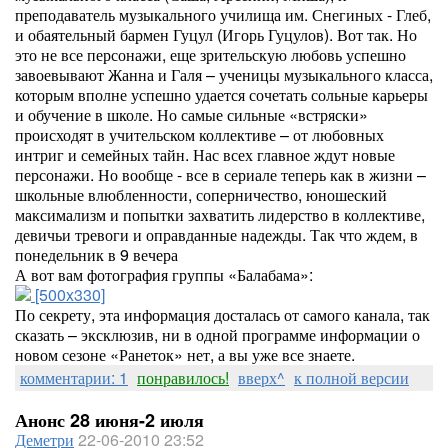
преподаватель музыкального училища им. Снегиных - Глеб,
и обаятельный бармен Гуцул (Игорь Гуцулов). Вот так. Но
это не все персонажи, еще зрительскую любовь успешно
завоевывают Жанна и Галя – ученицы музыкального класса,
которым вполне успешно удается сочетать сольные карьеры
и обучение в школе. Но самые сильные «встряски»
происходят в учительском коллективе – от любовных
интриг и семейных тайн. Нас всех главное ждут новые
персонажи. Но вообще - все в сериале теперь как в жизни –
школьные влюбленности, соперничество, юношеский
максимализм и попытки захватить лидерство в коллективе,
девичьи тревоги и оправданные надежды. Так что ждем, в
понедельник в 9 вечера
А вот вам фотография группы «Балабама»:
[500x330]
По секрету, эта информация досталась от самого канала, так
сказать – эксклюзив, ни в одной программе информации о
новом сезоне «Ранеток» нет, а вы уже все знаете.
комментарии: 1
понравилось!
вверх^
к полной версии
Анонс 28 июня-2 июля
Деметри
22-06-2010 23:52