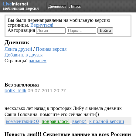
Live
Internet
Дневники
Личка
мобильная версия
Вы были перенаправлены на мобильную версию
страницы.
Вернуться!
Авторизация
Дневник
Лента друзей
/
Полная версия
Добавить в друзья
Страницы:
раньше»
Без заголовка
bolik_lelik
09-07-2011 20:27
несколько лет назад в просторах ЛиРу я видела дневник
Саши Головина. помогите его сейчас найти))
комментарии: 0
понравилось!
вверх^
к полной версии
Новость дня!!! Секретные данные на всех Россиян