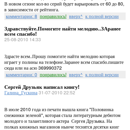
В новом сезоне кол-во серий будет варьировать от 60 до 80,
в зависимости от рейтинга.
комментарии: 8
понравилось!
вверх^
к полной версии
Здравствуйте.Помогите найти мелодию..ЗАранее
всем спасибо!
25-08-2010 14:33
Здрасте всем..Прошу помогите найти мелодию которая
играет у полины на телефоне.Заранее всем спасибо.пишите
сюда или на асю 369990372
комментарии: 0
понравилось!
вверх^
к полной версии
Сергей Друзьяк написал книгу!
Галина_Гускина
31-07-2010 22:52
В июле 2010 года из печати вышла книга "Половинка
снежинки зеленой", которая стала литературным дебютом
молодого и талантливого актера Сергея Друзьяка. На
полках книжных магазинов нынче теснятся десятки книг