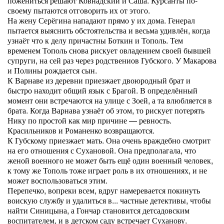
пожениться решают Ковнадский и Саша. Курсанты по-
своему пытаются отговорить их от этого.
На жену Серёгина нападают прямо у их дома. Генерал
пытается выяснить обстоятельства и весьма удивлён, когда
узнаёт что к делу причастны Боткин и Тополь. Тем
временем Тополь снова рискует овладением своей бывшей
супруги, на сей раз через родствениов Губского. У Макарова
и Полины рождается сын.
К Варнаве из деревни приезжает двоюродный брат и
быстро находит общий язык с Брагой. В определённый
момент они встречаются на улице с Зоей, а та влюбляется в
брата. Когда Варнава узнаёт об этом, то рискует потерять
Нику по простой как мир причине — ревность.
Красильников и Романенко возвращаются.
К Губскому приезжает мать. Она очень враждебно смотрит
на его отношения с Сухановой. Она предполагала, что
женой военного не может быть ещё один военный человек,
к тому же Тополь тоже играет роль в их отношениях, и не
может воспользоваться этим.
Перепечко, вопреки всем, вдруг намеревается покинуть
воискую службу и удалиться в... частные детективы, чтобы
найти Синицына, а Гончар становится детсадовским
воспитателем, и в детском саду встречает Суханову.