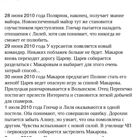
28 июня 2010 года Полярник, наконец, получает звание
майора. Новоиспеченный майор тут же становится
соучастником преступления. Гончар пытается наладить
отношения с Лилей, хотя сам понимает, что никогда не
сможет ее полюбить.
29 июня 2010 года У курсантов появляется новый
командир. Никаких поблажек больше не будет. Макаров
вновь переходит дорогу Цареву. Царев собирается
разделаться с Макаровым и выбирает для этого очень
хитрый способ...
30 июня 2010 года Макаров предлагает Полине стать его
женой! Царев ведет опасную игру за спиной Макарова.
Прилуцкая разочаровывается в Волынском. Отец Перепечко
постигает прелести Интернета и становится легкой добычей
для спамеров.
1 июля 2010 года Гончар и Лиля оказываются в одной
постели. Оба понимают, что совершили ошибку. Дорохин
пытается забыть Алину, но узнает, что она помолвлена с
другим. Чувства вспыхивают с новой силой. В училище ЧП
- первокурсник собирается застрелить Макарова.