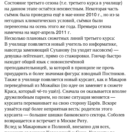
Состояние третьего сезона (т.е. третьего курса в училище)
на данном этапе остаётся неизвестным. Некоторая часть
съёмок была проведена ещё в мае-июне 2010 г., но из-за
негодных климатических условий, съёмки были
перенесены на осень этого же года. Премьера сезона
намечена на март-апрель 2011 г.
Несколько плановых сюжетных линий третьего курса:
В училище появляется новый учитель по информатике,
навсегда заменяющий Суханову (та уходит насовсем) —
девушка-лейтенант, прямо со стажировки. Гончар быстро
находит общий язык с новоиспечённой
преподавательницей, за которой в принципе не прочь
приударить и более значимая фигура: взводный Постников.
Также в училище появляется новый курсант, как и Макаров
переведённый из Можайки (по идее он заменяет в сюжете
Краса, который чё-то ушёл). Сначала он оказывается вполне
дружелюбным парнем, но позже ситуация меняется —
курсанта переманивает на свою сторону Царёв. Вскоре
узнаётся ещё более неприятная весть: родители этого
курсанта — большие шишки банковского сектора. Соболев
возвращается и встречает в Москве Риту.
Вслед за Макаровым и Полиной, внезапно для всех,