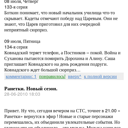
08 июля, Четверг
133-я серия
Боткин понимает, что новый начальник училища что-то
скрывает. Кадеты отмечают победу над Царевым. Они не
знают, что Царев приготовил для них очередной
неприятный сюрприз.
09 июля, Пятница
134-я серия
Ковнадский теряет телефон, а Постников – покой. Война и
Суханова пытаются помирить Дорохина и Алину. Саша
приглашает Ковнадского на день рождения подруги.
Ковнадского ждет большой сюрприз…
комментарии: 1
понравилось!
вверх^
к полной версии
Ранетки. Новый сезон.
28-06-2010 18:03
Привет. Ну что, сегодня вечером на СТС, точнее в 21.00 «
Ранетки» вернутся в эфир ! Новые и старые персонажи
перемешались, их объединили увлекательные события. Но
главное что их объединило – это музыка. Музыка наше все.