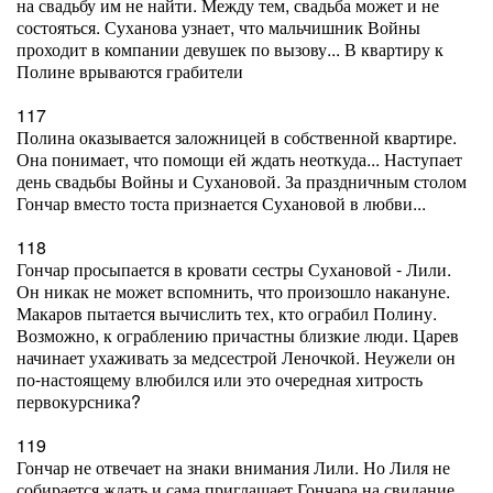
на свадьбу им не найти. Между тем, свадьба может и не
состояться. Суханова узнает, что мальчишник Войны
проходит в компании девушек по вызову... В квартиру к
Полине врываются грабители
117
Полина оказывается заложницей в собственной квартире.
Она понимает, что помощи ей ждать неоткуда... Наступает
день свадьбы Войны и Сухановой. За праздничным столом
Гончар вместо тоста признается Сухановой в любви...
118
Гончар просыпается в кровати сестры Сухановой - Лили.
Он никак не может вспомнить, что произошло накануне.
Макаров пытается вычислить тех, кто ограбил Полину.
Возможно, к ограблению причастны близкие люди. Царев
начинает ухаживать за медсестрой Леночкой. Неужели он
по-настоящему влюбился или это очередная хитрость
первокурсника?
119
Гончар не отвечает на знаки внимания Лили. Но Лиля не
собирается ждать и сама приглашает Гончара на свидание.