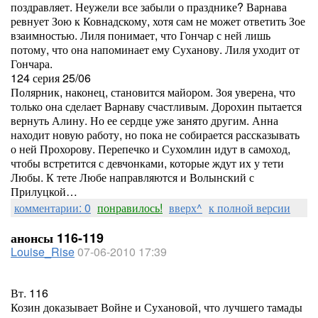
поздравляет. Неужели все забыли о празднике? Варнава
ревнует Зою к Ковнадскому, хотя сам не может ответить Зое
взаимностью. Лиля понимает, что Гончар с ней лишь
потому, что она напоминает ему Суханову. Лиля уходит от
Гончара.
124 серия 25/06
Полярник, наконец, становится майором. Зоя уверена, что
только она сделает Варнаву счастливым. Дорохин пытается
вернуть Алину. Но ее сердце уже занято другим. Анна
находит новую работу, но пока не собирается рассказывать
о ней Прохорову. Перепечко и Сухомлин идут в самоход,
чтобы встретится с девчонками, которые ждут их у тети
Любы. К тете Любе направляются и Волынский с
Прилуцкой…
комментарии: 0
понравилось!
вверх^
к полной версии
анонсы 116-119
Louise_Rise
07-06-2010 17:39
Вт. 116
Козин доказывает Войне и Сухановой, что лучшего тамады