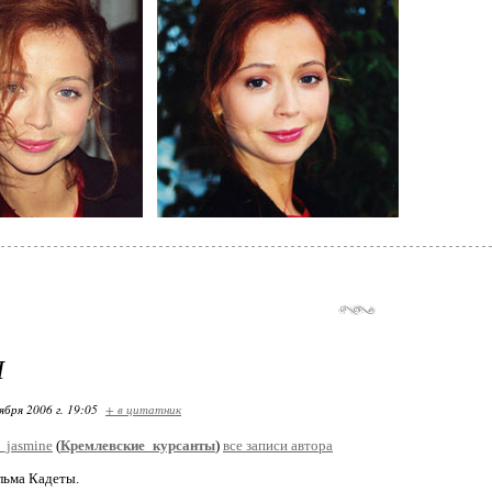
Ы
ября 2006 г. 19:05
+ в цитатник
_jasmine
(
Кремлевские_курсанты
)
все записи автора
льма Кадеты.