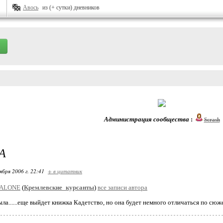
Авось
из (+ сутки) дневников
Администрация сообщества
:
Scrash
А
ября 2006 г. 22:41
+ в цитатник
ALONE
(
Кремлевские_курсанты
)
все записи автора
ыла......еще выйдет книжка Кадетство, но она будет немного отличаться по сюж