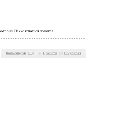
который Печке качаться помогал
Комментарии
(
10
)
Нравится
Поделиться