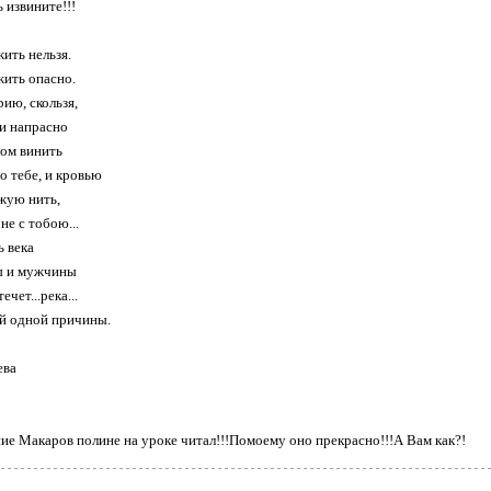
 извините!!!
ить нельзя.
ить опасно.
ию, скользя,
и напрасно
ом винить
о тебе, и кровью
жую нить,
не с тобою...
ь века
ы и мужчины
ечет...река...
й одной причины.
ева
ие Макаров полине на уроке читал!!!Помоему оно прекрасно!!!А Вам как?!