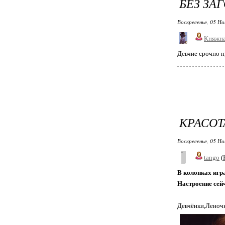
БЕЗ ЗА
Воскресенье, 05 Но
Княжна
Девчие срочно н
КРАСОТ
Воскресенье, 05 Но
tango
(
В колонках игра
Настроение сей
Девчёнки,Леночк