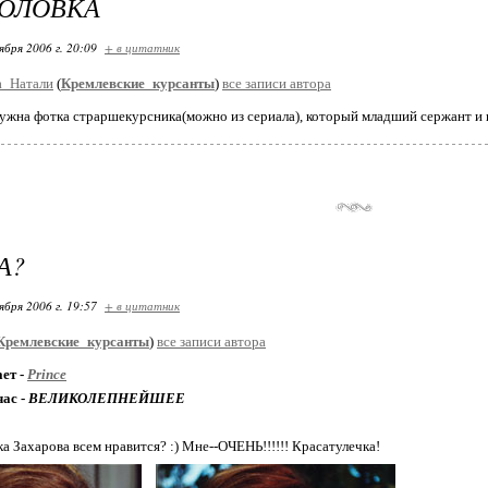
ГОЛОВКА
ября 2006 г. 20:09
+ в цитатник
_Натали
(
Кремлевские_курсанты
)
все записи автора
ужна фотка страршекурсника(можно из сериала), который младший сержант и 
А?
ября 2006 г. 19:57
+ в цитатник
Кремлевские_курсанты
)
все записи автора
ет -
Prince
час -
ВЕЛИКОЛЕПНЕЙШЕЕ
а Захарова всем нравится? :) Мне--ОЧЕНЬ!!!!!! Красатулечка!