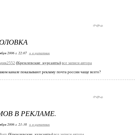
ГОЛОВКА
ября 2006 г. 22:07
+ в цитатник
ьчик2552
(
Кремлевские_курсанты
)
все записи автора
 каком канале показывают рекламу почта россии чаще всего?
ОВ В РЕКЛАМЕ.
ября 2006 г. 21:38
+ в цитатник
iary
(
Кремлевские_курсанты
)
все записи автора