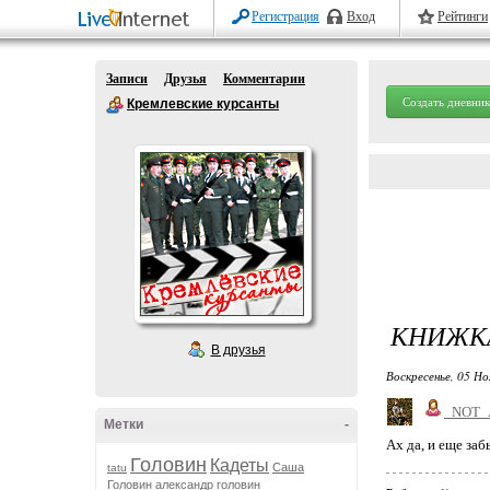
Регистрация
Вход
Рейтинги
Записи
Друзья
Комментарии
Создать дневник
Кремлевские курсанты
КНИЖК
В друзья
Воскресенье, 05 Но
_NOT_
Метки
-
Ах да, и еще заб
Головин
Кадеты
Саша
tatu
Головин
александр головин