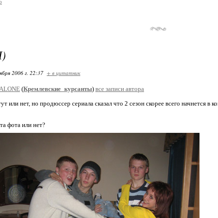
о
)
ября 2006 г. 22:37
+ в цитатник
ALONE
(
Кремлевские_курсанты
)
все записи автора
ут или нет, но продюссер сериала сказал что 2 сезон скорее всего начнется в ко
та фота или нет?