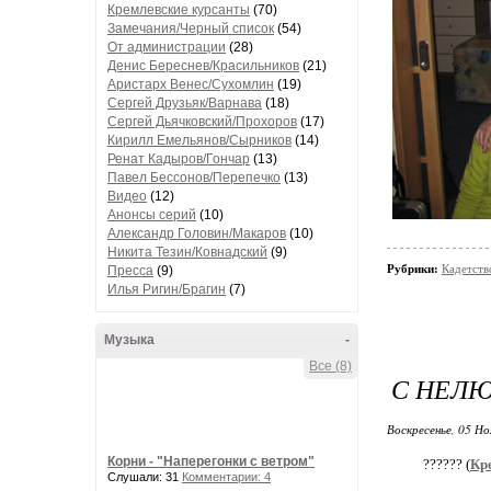
Кремлевские курсанты
(70)
Замечания/Черный список
(54)
От администрации
(28)
Денис Береснев/Красильников
(21)
Аристарх Венес/Сухомлин
(19)
Сергей Друзьяк/Варнава
(18)
Сергей Дьячковский/Прохоров
(17)
Кирилл Емельянов/Сырников
(14)
Ренат Кадыров/Гончар
(13)
Павел Бессонов/Перепечко
(13)
Видео
(12)
Анонсы серий
(10)
Александр Головин/Макаров
(10)
Никита Тезин/Ковнадский
(9)
Рубрики:
Кадетств
Пресса
(9)
Илья Ригин/Брагин
(7)
Музыка
-
Все (8)
С НЕЛЮ
Воскресенье, 05 Но
Корни - "Наперегонки с ветром"
?????? (
Кр
Слушали: 31
Комментарии: 4