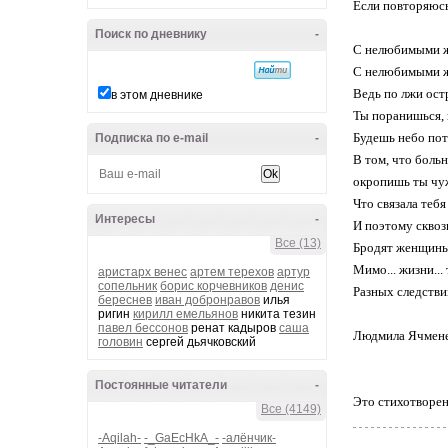
Если повторяюсь
Поиск по дневнику
-
С нелюбимыми ж
С нелюбимыми ж
Ведь по лжи остр
в этом дневнике
Ты поранишься, 
Будешь небо пот
Подписка по e-mail
-
В том, что больн
окропишь ты чу
Что связала тебя 
Интересы
-
И поэтому сквоз
Все (13)
Бродят женщин
Мимо... жизни... т
аристарх венес
артем терехов
артур
сопельник
борис корчевников
денис
Разных следстви
береснев
иван добронравов
илья
ригин
кирилл емельянов
никита тезин
павел бессонов
ренат кадыров
саша
Людмила Ячмен
головин
сергей дьячковский
Постоянные читатели
-
Это стихотворен
Все (4149)
-Aqilah-
-_GaEcHkA_-
-алёнчик-