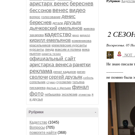
Рубрики:
Кадетств
аристарх венес
береснев
венес
видео
бессонов
денис
вопрос
голосование
береснев
друзьяк
детали
дьячковский
емельянов
живова
2 СЕЗОН
кадетство
захарова
кино
кирилл
кирилл емельянов
кожевникова
Воскресенье, 05 Но
красильников
кремлевские курсанты
курсанты
линда
максим и полина
мика
ньютон
никита тезин
_NOT_
официальный сайт
аристарха венеса
ранетки
Не знаю писали т
реклама
________
ренат кадыров
ригин
сволочи
сергей друзьяк
не помню была э
соболь
сопельник
сухомлин
татьяна
стукач
финал
пискарева
фильм о фильме
фото
чебышева
эксклюзив
я
этикетка
и друзья
Рубрики
-
Кадетство
(1045)
Вопросы
(705)
помогите найти
(368)