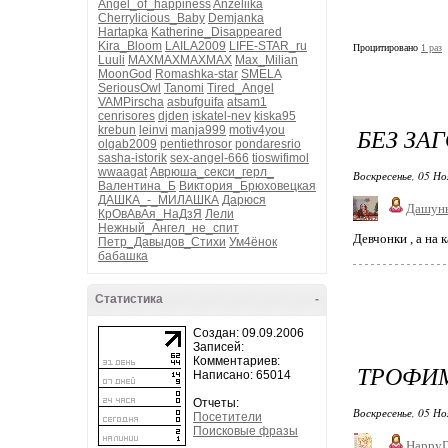
Angel_of_happiness
Anzeliika
Cherrylicious_Baby
Demjanka
Hartapka
Katherine_Disappeared
Kira_Bloom
LAILA2009
LIFE-STAR_ru
Процитировано
1 раз
Luuli
MAXMAXMAXMAX
Max_Milian
MoonGod
Romashka-star
SMELA
SeriousOwl
Tanomi
Tired_Angel
VAMPirscha
asbufguifa
atsam1
cenrisores
djden
iskatel-nev
kiska95
БЕЗ ЗА
krebun
leinvi
manja999
motiv4you
olgab2009
pentiethrosor
pondaresrio
sasha-istorik
sex-angel-666
tioswifimol
wwaagat
Аврюша_секси_герл_
Воскресенье, 05 Но
Валентина_Б
Виктория_Брюховецкая
ДАШКА_-_МИЛАШКА
Дарюся
Дашун
КрОвАвАя_НаДзЯ
Лели
Нежный_Ангел_не_спит
Девчонки , а на
Петр_Давыдов_Стихи
Ум4ёнок
бабашка
Статистика
-
Создан: 09.09.2006
Записей:
Комментариев:
ТРОФИМ
Написано: 65014
Отчеты:
Воскресенье, 05 Но
Посетители
Поисковые фразы
HappyD