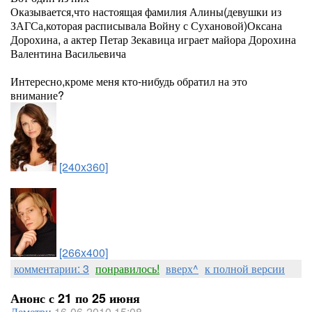
Оказывается,что настоящая фамилия Алины(девушки из
ЗАГСа,которая расписывала Войну с Сухановой)Оксана
Дорохина, а актер Петар Зекавица играет майора Дорохина
Валентина Васильевича
Интересно,кроме меня кто-нибудь обратил на это
внимание?
[240x360]
[266x400]
комментарии: 3
понравилось!
вверх^
к полной версии
Анонс с 21 по 25 июня
Деметри
16-06-2010 15:08