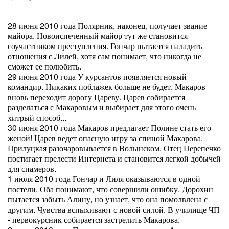
28 июня 2010 года Полярник, наконец, получает звание
майора. Новоиспеченный майор тут же становится
соучастником преступления. Гончар пытается наладить
отношения с Лилей, хотя сам понимает, что никогда не
сможет ее полюбить.
29 июня 2010 года У курсантов появляется новый
командир. Никаких поблажек больше не будет. Макаров
вновь переходит дорогу Цареву. Царев собирается
разделаться с Макаровым и выбирает для этого очень
хитрый способ...
30 июня 2010 года Макаров предлагает Полине стать его
женой! Царев ведет опасную игру за спиной Макарова.
Прилуцкая разочаровывается в Волынском. Отец Перепечко
постигает прелести Интернета и становится легкой добычей
для спамеров.
1 июля 2010 года Гончар и Лиля оказываются в одной
постели. Оба понимают, что совершили ошибку. Дорохин
пытается забыть Алину, но узнает, что она помолвлена с
другим. Чувства вспыхивают с новой силой. В училище ЧП
- первокурсник собирается застрелить Макарова.