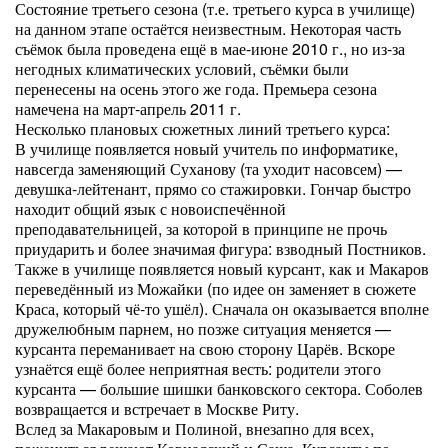
Состояние третьего сезона (т.е. третьего курса в училище)
на данном этапе остаётся неизвестным. Некоторая часть
съёмок была проведена ещё в мае-июне 2010 г., но из-за
негодных климатических условий, съёмки были
перенесены на осень этого же года. Премьера сезона
намечена на март-апрель 2011 г.
Несколько плановых сюжетных линий третьего курса:
В училище появляется новый учитель по информатике,
навсегда заменяющий Суханову (та уходит насовсем) —
девушка-лейтенант, прямо со стажировки. Гончар быстро
находит общий язык с новоиспечённой
преподавательницей, за которой в принципе не прочь
приударить и более значимая фигура: взводный Постников.
Также в училище появляется новый курсант, как и Макаров
переведённый из Можайки (по идее он заменяет в сюжете
Краса, который чё-то ушёл). Сначала он оказывается вполне
дружелюбным парнем, но позже ситуация меняется —
курсанта переманивает на свою сторону Царёв. Вскоре
узнаётся ещё более неприятная весть: родители этого
курсанта — большие шишки банковского сектора. Соболев
возвращается и встречает в Москве Риту.
Вслед за Макаровым и Полиной, внезапно для всех,