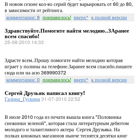
В новом сезоне кол-во серий будет варьировать от 60 до 80,
в зависимости от рейтинга.
комментарии: 8
понравилось!
вверх^
к полной версии
Здравствуйте.Помогите найти мелодию..ЗАранее
всем спасибо!
25-08-2010 14:33
Здрасте всем..Прошу помогите найти мелодию которая
играет у полины на телефоне.Заранее всем спасибо.пишите
сюда или на асю 369990372
комментарии: 0
понравилось!
вверх^
к полной версии
Сергей Друзьяк написал книгу!
Галина_Гускина
31-07-2010 22:52
В июле 2010 года из печати вышла книга "Половинка
снежинки зеленой", которая стала литературным дебютом
молодого и талантливого актера Сергея Друзьяка. На
полках книжных магазинов нынче теснятся десятки книг