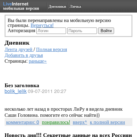
Live
Internet
Дневники
Личка
мобильная версия
Вы были перенаправлены на мобильную версию
страницы.
Вернуться!
Авторизация
Дневник
Лента друзей
/
Полная версия
Добавить в друзья
Страницы:
раньше»
Без заголовка
bolik_lelik
09-07-2011 20:27
несколько лет назад в просторах ЛиРу я видела дневник
Саши Головина. помогите его сейчас найти))
комментарии: 0
понравилось!
вверх^
к полной версии
Новость дня!!! Секретные данные на всех Россиян