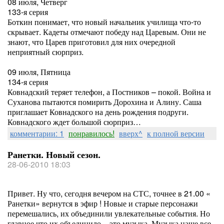
08 июля, Четверг
133-я серия
Боткин понимает, что новый начальник училища что-то
скрывает. Кадеты отмечают победу над Царевым. Они не
знают, что Царев приготовил для них очередной
неприятный сюрприз.
09 июля, Пятница
134-я серия
Ковнадский теряет телефон, а Постников – покой. Война и
Суханова пытаются помирить Дорохина и Алину. Саша
приглашает Ковнадского на день рождения подруги.
Ковнадского ждет большой сюрприз…
комментарии: 1
понравилось!
вверх^
к полной версии
Ранетки. Новый сезон.
28-06-2010 18:03
Привет. Ну что, сегодня вечером на СТС, точнее в 21.00 «
Ранетки» вернутся в эфир ! Новые и старые персонажи
перемешались, их объединили увлекательные события. Но
главное что их объединило – это музыка. Музыка наше все.