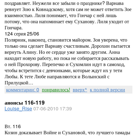
поздравляет. Неужели все забыли о празднике? Варнава
ревнует Зою к Ковнадскому, хотя сам не может ответить Зое
взаимностью. Лиля понимает, что Гончар с ней лишь
потому, что она напоминает ему Суханову. Лиля уходит от
Гончара.
124 серия 25/06
Полярник, наконец, становится майором. Зоя уверена, что
только она сделает Варнаву счастливым. Дорохин пытается
вернуть Алину. Но ее сердце уже занято другим. Анна
находит новую работу, но пока не собирается рассказывать
о ней Прохорову. Перепечко и Сухомлин идут в самоход,
чтобы встретится с девчонками, которые ждут их у тети
Любы. К тете Любе направляются и Волынский с
Прилуцкой…
комментарии: 0
понравилось!
вверх^
к полной версии
анонсы 116-119
Louise_Rise
07-06-2010 17:39
Вт. 116
Козин доказывает Войне и Сухановой, что лучшего тамады