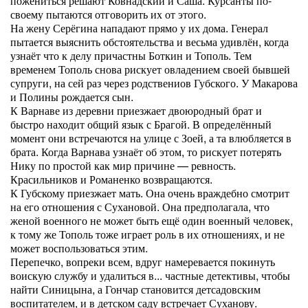
пожениться решают Ковнадский и Саша. Курсанты по-
своему пытаются отговорить их от этого.
На жену Серёгина нападают прямо у их дома. Генерал
пытается выяснить обстоятельства и весьма удивлён, когда
узнаёт что к делу причастны Боткин и Тополь. Тем
временем Тополь снова рискует овладением своей бывшей
супруги, на сей раз через родствениов Губского. У Макарова
и Полины рождается сын.
К Варнаве из деревни приезжает двоюродный брат и
быстро находит общий язык с Брагой. В определённый
момент они встречаются на улице с Зоей, а та влюбляется в
брата. Когда Варнава узнаёт об этом, то рискует потерять
Нику по простой как мир причине — ревность.
Красильников и Романенко возвращаются.
К Губскому приезжает мать. Она очень враждебно смотрит
на его отношения с Сухановой. Она предполагала, что
женой военного не может быть ещё один военный человек,
к тому же Тополь тоже играет роль в их отношениях, и не
может воспользоваться этим.
Перепечко, вопреки всем, вдруг намеревается покинуть
воискую службу и удалиться в... частные детективы, чтобы
найти Синицына, а Гончар становится детсадовским
воспитателем, и в детском саду встречает Суханову.