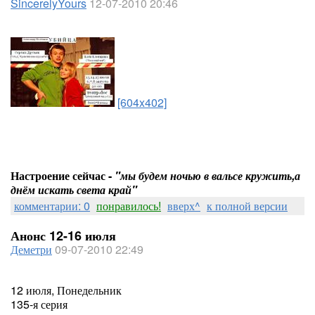
SincerelyYours
12-07-2010 20:46
[604x402]
Настроение сейчас -
"мы будем ночью в вальсе кружить,а
днём искать света край"
комментарии: 0
понравилось!
вверх^
к полной версии
Анонс 12-16 июля
Деметри
09-07-2010 22:49
12 июля, Понедельник
135-я серия