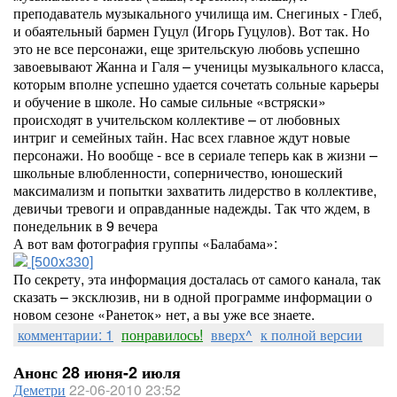
преподаватель музыкального училища им. Снегиных - Глеб,
и обаятельный бармен Гуцул (Игорь Гуцулов). Вот так. Но
это не все персонажи, еще зрительскую любовь успешно
завоевывают Жанна и Галя – ученицы музыкального класса,
которым вполне успешно удается сочетать сольные карьеры
и обучение в школе. Но самые сильные «встряски»
происходят в учительском коллективе – от любовных
интриг и семейных тайн. Нас всех главное ждут новые
персонажи. Но вообще - все в сериале теперь как в жизни –
школьные влюбленности, соперничество, юношеский
максимализм и попытки захватить лидерство в коллективе,
девичьи тревоги и оправданные надежды. Так что ждем, в
понедельник в 9 вечера
А вот вам фотография группы «Балабама»:
[500x330]
По секрету, эта информация досталась от самого канала, так
сказать – эксклюзив, ни в одной программе информации о
новом сезоне «Ранеток» нет, а вы уже все знаете.
комментарии: 1
понравилось!
вверх^
к полной версии
Анонс 28 июня-2 июля
Деметри
22-06-2010 23:52