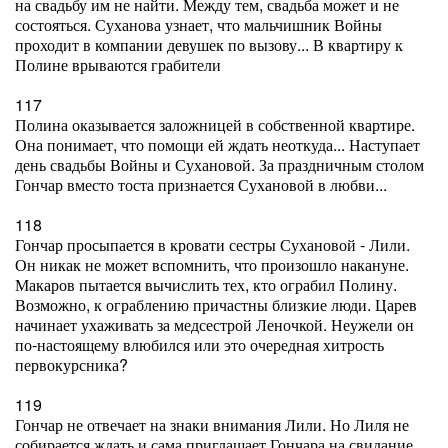
на свадьбу им не найти. Между тем, свадьба может и не
состояться. Суханова узнает, что мальчишник Войны
проходит в компании девушек по вызову... В квартиру к
Полине врываются грабители
117
Полина оказывается заложницей в собственной квартире.
Она понимает, что помощи ей ждать неоткуда... Наступает
день свадьбы Войны и Сухановой. За праздничным столом
Гончар вместо тоста признается Сухановой в любви...
118
Гончар просыпается в кровати сестры Сухановой - Лили.
Он никак не может вспомнить, что произошло накануне.
Макаров пытается вычислить тех, кто ограбил Полину.
Возможно, к ограблению причастны близкие люди. Царев
начинает ухаживать за медсестрой Леночкой. Неужели он
по-настоящему влюбился или это очередная хитрость
первокурсника?
119
Гончар не отвечает на знаки внимания Лили. Но Лиля не
собирается ждать и сама приглашает Гончара на свидание.