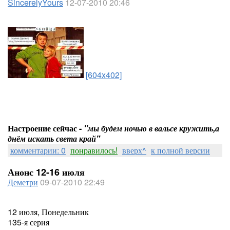
SincerelyYours
12-07-2010 20:46
[604x402]
Настроение сейчас -
"мы будем ночью в вальсе кружить,а
днём искать света край"
комментарии: 0
понравилось!
вверх^
к полной версии
Анонс 12-16 июля
Деметри
09-07-2010 22:49
12 июля, Понедельник
135-я серия