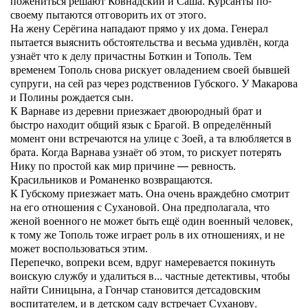
пожениться решают Ковнадский и Саша. Курсанты по-
своему пытаются отговорить их от этого.
На жену Серёгина нападают прямо у их дома. Генерал
пытается выяснить обстоятельства и весьма удивлён, когда
узнаёт что к делу причастны Боткин и Тополь. Тем
временем Тополь снова рискует овладением своей бывшей
супруги, на сей раз через родствениов Губского. У Макарова
и Полины рождается сын.
К Варнаве из деревни приезжает двоюродный брат и
быстро находит общий язык с Брагой. В определённый
момент они встречаются на улице с Зоей, а та влюбляется в
брата. Когда Варнава узнаёт об этом, то рискует потерять
Нику по простой как мир причине — ревность.
Красильников и Романенко возвращаются.
К Губскому приезжает мать. Она очень враждебно смотрит
на его отношения с Сухановой. Она предполагала, что
женой военного не может быть ещё один военный человек,
к тому же Тополь тоже играет роль в их отношениях, и не
может воспользоваться этим.
Перепечко, вопреки всем, вдруг намеревается покинуть
воискую службу и удалиться в... частные детективы, чтобы
найти Синицына, а Гончар становится детсадовским
воспитателем, и в детском саду встречает Суханову.