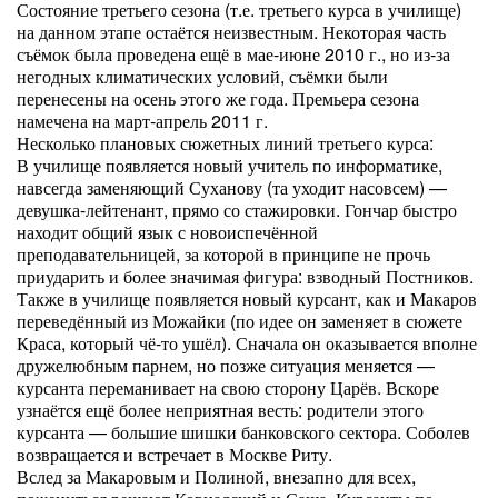
Состояние третьего сезона (т.е. третьего курса в училище)
на данном этапе остаётся неизвестным. Некоторая часть
съёмок была проведена ещё в мае-июне 2010 г., но из-за
негодных климатических условий, съёмки были
перенесены на осень этого же года. Премьера сезона
намечена на март-апрель 2011 г.
Несколько плановых сюжетных линий третьего курса:
В училище появляется новый учитель по информатике,
навсегда заменяющий Суханову (та уходит насовсем) —
девушка-лейтенант, прямо со стажировки. Гончар быстро
находит общий язык с новоиспечённой
преподавательницей, за которой в принципе не прочь
приударить и более значимая фигура: взводный Постников.
Также в училище появляется новый курсант, как и Макаров
переведённый из Можайки (по идее он заменяет в сюжете
Краса, который чё-то ушёл). Сначала он оказывается вполне
дружелюбным парнем, но позже ситуация меняется —
курсанта переманивает на свою сторону Царёв. Вскоре
узнаётся ещё более неприятная весть: родители этого
курсанта — большие шишки банковского сектора. Соболев
возвращается и встречает в Москве Риту.
Вслед за Макаровым и Полиной, внезапно для всех,