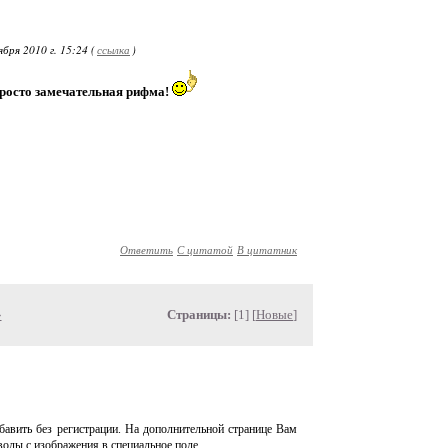
бря 2010 г. 15:24 (
ссылка
)
 просто замечательная рифма!
Ответить
С цитатой
В цитатник
»
Страницы:
[1] [
Новые
]
авить без регистрации. На дополнительной странице Вам
волы с изображения в специальное поле.