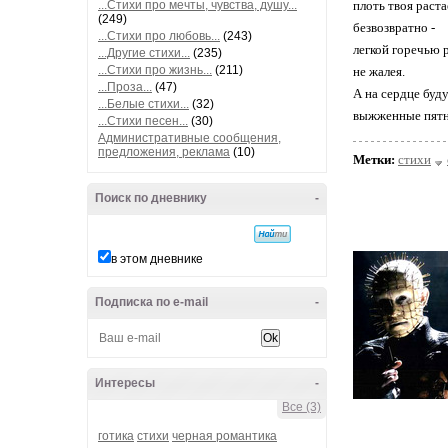
...Стихи про мечты, чувства, душу...
плоть твоя раста
(249)
безвозвратно -
...Стихи про любовь...
(243)
легкой горечью 
...Другие стихи...
(235)
...Стихи про жизнь...
(211)
не жалея.
...Проза...
(47)
А на сердце буду
...Белые стихи...
(32)
выжженные пятн
...Стихи песен...
(30)
Административные сообщения,
предложения, реклама
(10)
Метки:
стихи
Поиск по дневнику
-
в этом дневнике
Подписка по e-mail
-
Интересы
-
Все (3)
готика
стихи
черная романтика