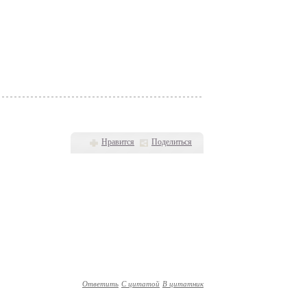
Нравится
Поделиться
Ответить
С цитатой
В цитатник