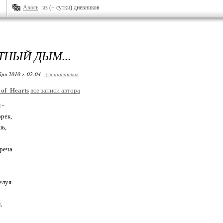
Авось
из (+ сутки) дневников
ТНЫЙ ДЫМ...
бря 2010 г. 02:04
+ в цитатник
of_Hearts
все записи автора
 -
орек,
шь,
ореча
елуя.
,