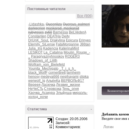
Постоянные читатели
-
Все (906)
-Lidashka-
Queenliza
Quercus_palmeri
darkgerion
maskarad_maskarad
rubyroses
zv60
Barnessa
BeLVederA
Constanten
DEATHa
Deity
DrUnK_SouL
Drakylina
Epicura
Erinyes
Eternity_SiLense
FataMorganne
J86tan
Julia_Iris
Kadencia
KaterinaMint
LESIKOT
La_Catalina
Moulin_Rouge_-
_
Paragryaznyhnoskov
ROGER3
Shadows_of_Lilith
Wolfram_von_Bielefeld
Younita_Mechigato
_T_i_s_h_
black_WolfF
cornerBrett
farnheim
henosy
medeya666
negihayami
slipka
werwolf_lg
АльёнКа
ВЕРВОЛЬФ17
Вереея
Ласючка
Лезвие_жизни
НеЧеСТь
Стервозка
Тень_огня
Комментироват
Хаочка_Асакура
Эльфуша
мираэль-
холод_ночи
Статистика
-
Добавить комм
Введите свое имя и
Создан: 20.05.2006
Записей:
Комментариев: