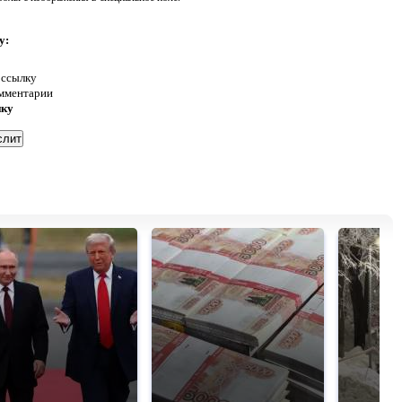
у:
 ссылку
омментарии
нку