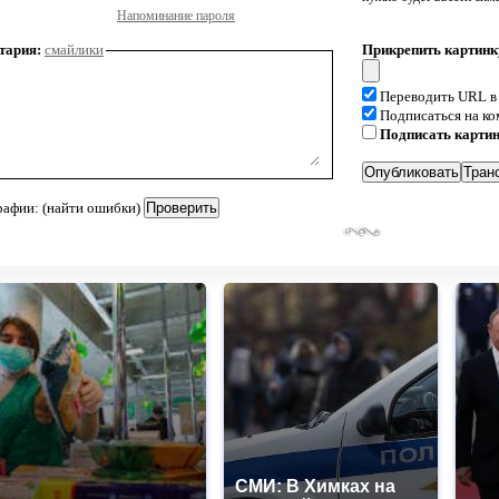
Напоминание пароля
тария:
смайлики
Прикрепить картинк
Переводить URL в
Подписаться на к
Подписать карти
рафии: (найти ошибки)
СМИ: В Химках на