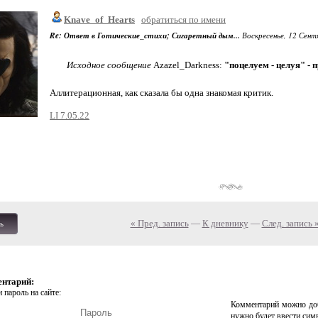
Knave_of_Hearts
обратиться по имени
Re: Ответ в Готические_стихи; Сигаретный дым...
Воскресенье, 12 Сентя
Исходное сообщение
Azazel_Darkness:
"поцелуем - целуя" -
Аллитерационная, как сказала бы одна знакомая критик.
LI 7.05.22
« Пред. запись
—
К дневнику
—
След. запись 
ь
ентарий:
 пароль на сайте:
Комментарий можно доб
нужно будет ввести сим