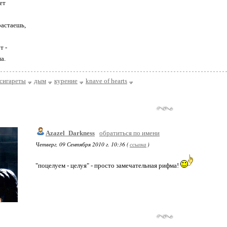
ет
растаешь,
т -
а.
сигареты
дым
курение
knave of hearts
Azazel_Darkness
обратиться по имени
Четверг, 09 Сентября 2010 г. 10:36 (
ссылка
)
"поцелуем - целуя" - просто замечательная рифма!