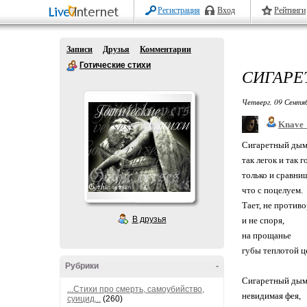
Регистрация
Вход
Рейтинги
Записи
Друзья
Комментарии
Готические стихи
СИГАРЕ
Четверг, 09 Сентя
Knave_
Сигаретный дым
так легок и так г
только и сравни
что с поцелуем.
Тает, не против
В друзья
и не споря,
на прощанье
губы теплотой ц
Рубрики
-
Сигаретный дым
...Стихи про смерть, самоубийство,
невидимая фея,
суицид...
(260)