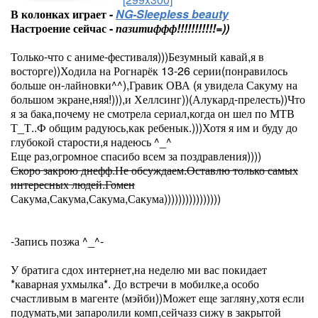
В колонках играет -
NG-Sleepless beauty
Настроение сейчас -
пазитиффф!!!!!!!!!!!=))
Только-что с аниме-фестиваля)))Безумный кавай,я в
восторге))Ходила на Рогнарёк 13-26 серии(понравилось
больше он-лайновки^^),Гравик ОВА (я увидела Сакуму на
большом экране,няя!))),и Хеллсинг))(Алукард-прелесть))Что
я за бака,почему не смотрела сериал,когда он шел по МТВ
Т_Т..Ф общим радуюсь,как ребенык.)))Хотя я им и буду до
глубокой старости,я надеюсь ^_^
Еще раз,огромное спасибо всем за поздравления))))
Скоро закрою днефф.Не обсуждаем.Оставлю только самых
интересных людей.Гомен
Сакума,Сакума,Сакума,Сакума))))))))))))))))
-Запись позжа ^_^-
У братига сдох интернет,на неделю ми вас покидает
*каварная ухмылка*. До встречи в мобилке,а особо
счастливым в магенте (мэйби))Может еще загляну,хотя если
подумать,ми запаролили комп,сейчазз сижу в закрытой