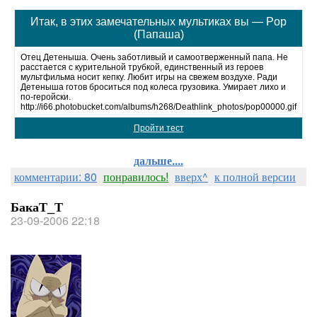
Итак, в этих замечательных мультиках вы — Pop
(Папаша)
Отец Детеныша. Очень заботливый и самоотверженный папа. Не
расстается с курительной трубкой, единственный из героев
мультфильма носит кепку. Любит игры на свежем воздухе. Ради
Детеныша готов броситься под колеса грузовика. Умирает лихо и
по-геройски.
http://i66.photobucket.com/albums/h268/Deathlink_photos/pop00000.gif
Пройти тест
дальше....
комментарии: 80
понравилось!
вверх^
к полной версии
БакаТ_Т
23-09-2006 22:18