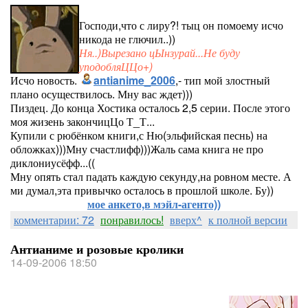
Господи,что с лиру?! тыц он помоему исчо
никода не глючил..))
Ня..)Вырезано цЫнзурай...Не буду
уподобляЦЦо+)
Исчо новость.
antianime_2006
,- тип мой злостный
плано осуществилось. Мну вас ждет)))
Пиздец. До конца Хостика осталось 2,5 серии. После этого
моя жизень закончицЦо Т_Т...
Купили с рюбёнком книги,с Ню(эльфийская песнь) на
обложках)))Мну счастлифф)))Жаль сама книга не про
диклониусёфф...((
Мну опять стал падать каждую секунду,на ровном месте. А
ми думал,эта привычко осталось в прошлой школе. Бу))
мое анкето,в мэйл-агенто))
комментарии: 72
понравилось!
вверх^
к полной версии
Антианиме и розовые кролики
14-09-2006 18:50