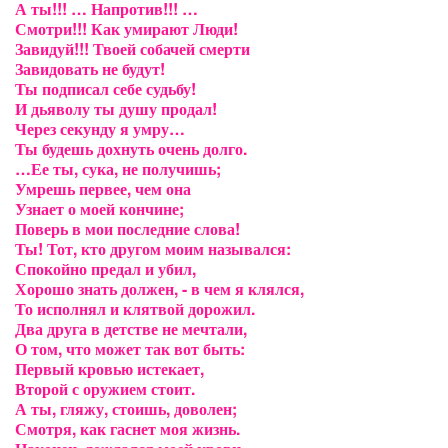
А ты!!! … Напротив!!! …
Смотри!!! Как умирают Люди!
Завидуй!!! Твоей собачей смерти
Завидовать не будут!
Ты подписал себе судьбу!
И дьяволу ты душу продал!
Через секунду я умру…
Ты будешь дохнуть очень долго.
…Ее ты, сука, не получишь;
Умрешь первее, чем она
Узнает о моей кончине;
Поверь в мои последние слова!
Ты! Тот, кто другом моим назывался:
Спокойно предал и убил,
Хорошо знать должен, - в чем я клялся,
То исполнял и клятвой дорожил.
Два друга в детстве не мечтали,
О том, что может так вот быть:
Первый кровью истекает,
Второй с оружием стоит.
А ты, гляжу, стоишь, доволен;
Смотря, как гаснет моя жизнь.