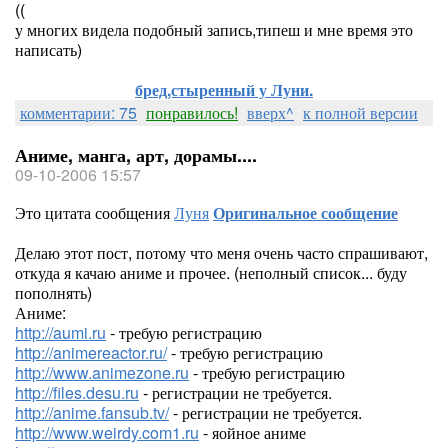
((
у многих видела подобный запись,типеш и мне время это
написать)
бред,стыренный у Луни.
комментарии: 75
понравилось!
вверх^
к полной версии
Аниме, манга, арт, дорамы....
09-10-2006 15:57
Это цитата сообщения
Луня
Оригинальное сообщение
Делаю этот пост, потому что меня очень часто спрашивают,
откуда я качаю аниме и прочее. (неполный список... буду
пополнять)
Аниме:
http://aumi.ru
- требую регистрацию
http://animereactor.ru/
- требую регистрацию
http://www.animezone.ru
- требую регистрацию
http://files.desu.ru
- регистрации не требуется.
http://anime.fansub.tv/
- регистрации не требуется.
http://www.weirdy.com1.ru
- яойное аниме