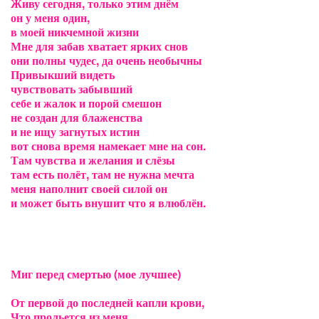
Живу сегодня, только этим днём
он у меня один,
в моей никчемной жизни
Мне для забав хватает ярких снов
они полны чудес, да очень необычны
Привыкший видеть
чувствовать забывший
себе и жалок и порой смешон
не создан для блаженства
и не ищу загнутых истин
вот снова время намекает мне на сон.
Там чувства и желания и слёзы
там есть полёт, там не нужна мечта
меня наполнит своей силой он
и может быть внушит что я влюблён.
Миг перед смертью (мое лучшее)
От первой до последней капли крови,
Что прольется из меня.