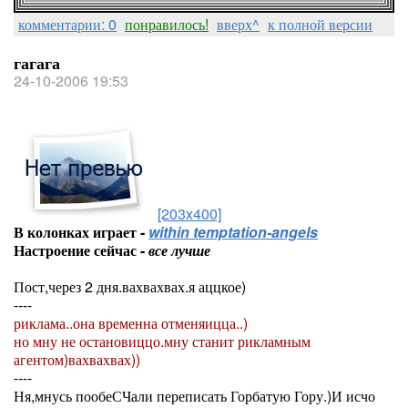
комментарии: 0
понравилось!
вверх^
к полной версии
гагага
24-10-2006 19:53
[203x400]
В колонках играет -
within temptation-angels
Настроение сейчас -
все лучше
Пост,через 2 дня.вахвахвах.я аццкое)
----
риклама..она временна отменяицца..)
но мну не остановиццо.мну станит рикламным
агентом)вахвахвах))
----
Ня,мнусь пообеСЧали переписать Горбатую Гору.)И исчо