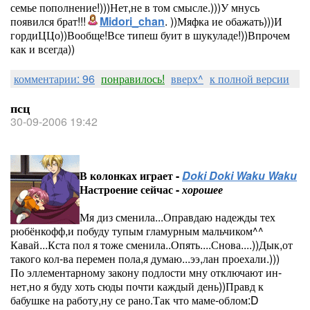
семье пополнение!)))Нет,не в том смысле.)))У мнусь
появился брат!!!
Midori_chan
. ))Мяфка ие обажать)))И
гордиЦЦо))Вообще!Все типеш буит в шукуладе!))Впрочем
как и всегда))
комментарии: 96
понравилось!
вверх^
к полной версии
псц
30-09-2006 19:42
В колонках играет -
Doki Doki Waku Waku
Настроение сейчас -
хорошее
Мя диз сменила...Оправдаю надежды тех
рюбёнкофф,и побуду тупым гламурным мальчиком^^
Кавай...Кста пол я тоже сменила..Опять....Снова....))Дык,от
такого кол-ва перемен пола,я думаю...ээ,лан проехали.)))
По эллементарному закону подлости мну отключают ин-
нет,но я буду хоть сюды почти каждый день))Правд к
бабушке на работу,ну се рано.Так что маме-облом:D