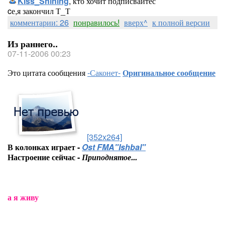
Kiss_Shining
, кто хочит подписвайтес
cе,я закончил Т_Т
комментарии: 26
понравилось!
вверх^
к полной версии
Из раннего..
07-11-2006 00:23
Это цитата сообщения
-Саконет-
Оригинальное сообщение
[352x264]
В колонках играет -
Ost FMA"Ishbal"
Настроение сейчас -
Приподнятое...
а я живу