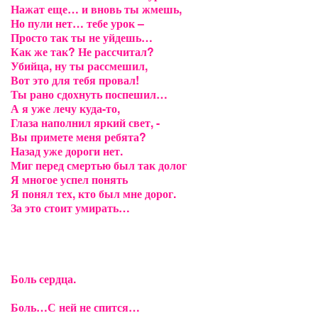
Нажат еще… и вновь ты жмешь,
Но пули нет… тебе урок –
Просто так ты не уйдешь…
Как же так? Не рассчитал?
Убийца, ну ты рассмешил,
Вот это для тебя провал!
Ты рано сдохнуть поспешил…
А я уже лечу куда-то,
Глаза наполнил яркий свет, -
Вы примете меня ребята?
Назад уже дороги нет.
Миг перед смертью был так долог
Я многое успел понять
Я понял тех, кто был мне дорог.
За это стоит умирать…
Боль сердца.
Боль…С ней не спится…