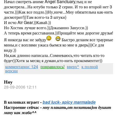
Начал смотреть аниме Angel Sanctuary,тыц и не
досмотрела...На ютуби только 2 серии. И то во второй нет 3
части.)))Как все подло.))Ну,ниче...Мну обязательна как-нить
досмотрит!))Там всего-та 3 штуки)
И исчо Air Gear.))Кавай.))
Но Хостик лучше всего.))Доказанно Занусси.))
А теперь время расставания.))Прощайте мои дорогие друзья!
Я никогда вас не забуду
Быстро делаим все траурные
мины,и с воплями ужаса бьемся ко мне в дверь)))Се для
виду.))
Ня,как длинно написала..Сомневаюсь,что читать кто-то
будет))Хотя за месяц я думаю,кто-нить прокомментит))
комментарии: 124
понравилось!
вверх^
к полной
версии
Няу
28-09-2006 12:11
В колонках играет -
bad luck- spicy marmalade
Настроение сейчас -
мну плакать,от позитива)он душит
ману как жаба^^