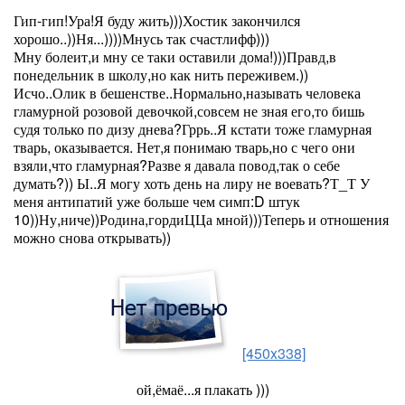
Гип-гип!Ура!Я буду жить)))Хостик закончился
хорошо..))Ня...))))Мнусь так счастлифф)))
Мну болеит,и мну се таки оставили дома!)))Правд,в
понедельник в школу,но как нить переживем.))
Исчо..Олик в бешенстве..Нормально,называть человека
гламурной розовой девочкой,совсем не зная его,то бишь
судя только по дизу днева?Гррь..Я кстати тоже гламурная
тварь, оказывается. Нет,я понимаю тварь,но с чего они
взяли,что гламурная?Разве я давала повод,так о себе
думать?)) Ы..Я могу хоть день на лиру не воевать?Т_Т У
меня антипатий уже больше чем симп:D штук
10))Ну,ниче))Родина,гордиЦЦа мной)))Теперь и отношения
можно снова открывать))
[450x338]
ой,ёмаё...я плакать )))