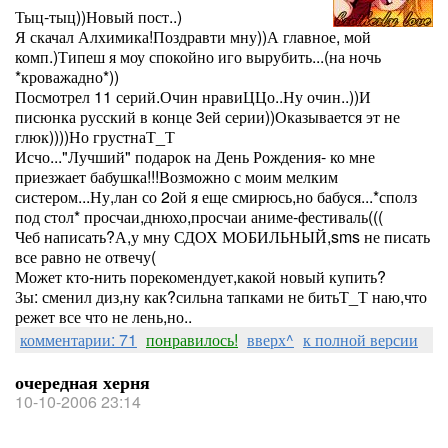
Тыц-тыц))Новый пост..)
Я скачал Алхимика!Поздравти мну))А главное, мой
комп.)Типеш я моу спокойно иго вырубить...(на ночь
*кроважадно*))
Посмотрел 11 серий.Очин нравиЦЦо..Ну очин..))И
писюнка русский в конце 3ей серии))Оказывается эт не
глюк))))Но грустнаТ_Т
Исчо..."Лучший" подарок на День Рождения- ко мне
приезжает бабушка!!!Возможно с моим мелким
систером...Ну,лан со 2ой я еще смирюсь,но бабуся...*сполз
под стол* просчаи,днюхо,просчаи аниме-фестиваль(((
Чеб написать?А,у мну СДОХ МОБИЛЬНЫЙ,sms не писать
все равно не отвечу(
Может кто-нить порекомендует,какой новый купить?
Зы: сменил диз,ну как?сильна тапками не битьТ_Т наю,что
режет все что не лень,но..
комментарии: 71
понравилось!
вверх^
к полной версии
очередная херня
10-10-2006 23:14