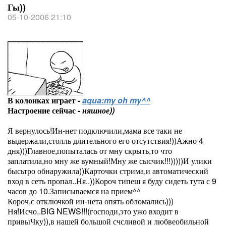
Гы))
05-10-2006 21:10
В колонках играет -
aqua:my oh my^^
Настроение сейчас -
няшное))
Я вернулось!Ин-нет подключили,мама все таки не
выдержали,столль длительного его отсутствия!))Ажно 4
дня)))Главное,попыталась от мну скрыть,то что
заплатила,но мну же вумный!Мну же сысчик!!!)))))И улики
бысьтро обнаружила))Карточки стрима,и автоматический
вход в сеть пропал..Ня..))Короч типеш я буду сидеть тута с 9
часов до 10.Записываемся на прием^^
Короч,с отключкой ин-нета опять обломались)))
Ня!Исчо..BIG NEWS!!!(господи,это ужо входит в
привыЧку)),в нашей большой счсливой и любвеобильной