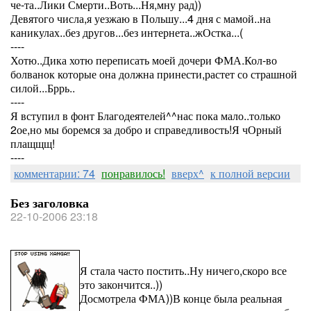
че-та..Лики Смерти..Воть...Ня,мну рад))
Девятого числа,я уезжаю в Польшу...4 дня с мамой..на
каникулах..без другов...без интернета..жОстка...(
----
Хотю..Дика хотю переписать моей дочери ФМА.Кол-во
болванок которые она должна принести,растет со страшной
силой...Бррь..
----
Я вступил в фонт Благодеятелей^^нас пока мало..только
2ое,но мы боремся за добро и справедливость!Я чОрный
плащщщ!
----
комментарии: 74
понравилось!
вверх^
к полной версии
Без заголовка
22-10-2006 23:18
Я стала часто постить..Ну ничего,скоро все
это закончится..))
Досмотрела ФМА))В конце была реальная