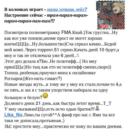
В колонках играет -
мама хочишь лейз?
Настроение сейчас -
трам-парам-парам-
парам-парам-пам-пам!!!
Посмотрела полнометражку FMA.Квай.)Ток грустна...Ну
как все уже поняли,аниме прост не могет хорошо
кончиЦЦЦа...Ну,большенство)Сча сериал качаю...Беднй
мой комп..Через торрент.51 серию.Качать дней 10 будет,а
мну и так не отключала уже 6 дней..:\
Этот диз делала я?Бю..Не позитифф...( Но мну
нрвиЦЦа:)Но тыц как ето не позитифф сменю,скоро))
Типеш..рюбенык,приучил мина к онлайновке
Рогнарок))Кто-нить гомает?)
Новые звезды жуть...к тому же у мну их стало.почам-то 4,а
не пять..и зах я с таким упорством набирала на одну
большую и белую?
До,моиго днюх 21 дэнь..как быстра летит время...Т_Т
У мну оказываиЦЦо,есть исчо одын братик!!!
Lika_No
.Лико,ты сугой^^А фанф про нас с Ями ты все
таки не дописала,протывная..)
ЗЫ: простити мну...практически не хожу по вашим дневам.