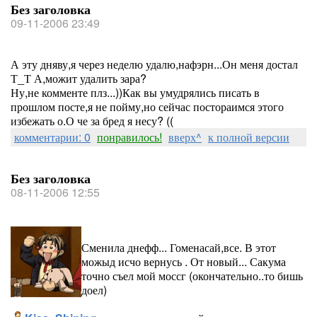
Без заголовка
09-11-2006 23:49
А эту дняву,я через неделю удалю,нафэрн...Он меня достал
Т_Т А,можит удалить зара?
Ну,не комменте плз...))Как вы умудрялись писать в
прошлом посте,я не пойму,но сейчас постораимся этого
избежать о.О че за бред я несу? ((
комментарии: 0
понравилось!
вверх^
к полной версии
Без заголовка
08-11-2006 12:55
Сменила днефф... Гоменасай,все. В этот
можыд исчо вернусь . От новый... Сакума
точно съел мой моссг (окончательно..то бишь
доел)