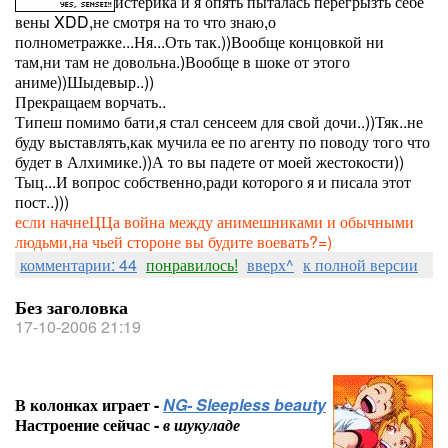
истерика и я опять пыталась перегрызть себе
вены XDD,не смотря на то что знаю,о
полнометражке...Ня...Оть так.))Вообще концовкой ни
там,ни там не довольна.)Вообще в шоке от этого
аниме))Шыдевыр..))
Прекращаем ворчать..
Типеш помимо бати,я стал сенсеем для свой дочи..))Тяк..не
буду выставлять,как мучила ее по агенту по поводу того что
будет в Алхимике.))А то вы падете от моей жестокости))
Тыц...И вопрос собственно,ради которого я и писала этот
пост..)))
если начнеЦЦа война между анимешниками и обычными
людьми,на чьей стороне вы будите воевать?=)
комментарии: 44
понравилось!
вверх^
к полной версии
Без заголовка
17-10-2006 21:19
В колонках играет -
NG- Sleepless beauty
Настроение сейчас -
в шукуладе