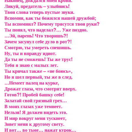
Наконец, дождался моей крови.
Ликуй, предатель – улыбнись!
Твои слова теперь пустые звуки.
Вспомни, как ты божился нашей дружбой;
Ты вспомнил? Почему трясутся твои руки?
Ты понял, что наделал?… Уже поздно.
…Эй, парень! Что творишь?!
Зачем засунул себе дуло в рот?!
Смотрю, ты умереть спешишь.
Ну, ты и вправду идиот.
Да ты не сможешь! Ты же трус!
Тебя я знаю с малых лет.
Ты кричал также – «не боюсь»,
Но я шел первый, ты же в след.
…Немеет палец на курке,
Дрожат глаза, что смотрят вверх.
Готов?! Пробей башку себе!
Залатай свой грязный грех…
В моих глазах уже темнеет.
Нельзя! Я должен видеть это.
И мир вокруг меня тускнеет,
Зовет меня к другому свету.
И вот… во тьме… нажат курок…