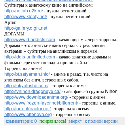
Субтитры к азиатскому кино на английском:
http://netlab.e2k.ru/
- нужна регистрация!
http://www.kloofy.net/
- нужна регистрация!
Арты:
http://gallery.digik.net
ДОРАМЫ:
http://www.d-addicts.com
- качаю дорамы через торрены.
Дорамы - это азиатские лайв сериалы с реальными
актёрами.+ субтитры на английском к дорамам.
http://idols-unlimited.com
- качаю азиатские дорамы и
фильмы через мегааплоад и прочие сайты.
Торрены на аниме:
http://bt.saiyaman.info/
- аниме в равах, т.е. чисто на
японском без англ. встроенных сабов.
http://tokyotosho.com/
- торрены к аниме.
http://tvnihon.dragoneye.ca/
- сайт фансаб группы Nihon
http://www.downloadanime.org/
- торрены к аниме.
http://www.frozen-layer.net/bittorrent/
- торрены к аниме.
http://torrentreactor.net/
- торрены ко всему
http://www.bitenova.org
- торрены ко всему
комментарии: 0
понравилось!
вверх^
к полной версии