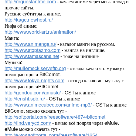
http://requestanime.com
- качаем аниме через мегааплоад и
прочие сайты.
Русские субтитры к аниме:
http://kage.newhost.ru/
Инфа об аниме:
http://www.world-art.ru/animation/
Манга:
http://www.animanga.ru/
- каталог манги на русском.
http://www.stoptazmo.com
- мангла на инглише.
http://www.tamascans.net
- тоже на инглише
Музыка:
http://mullemeck.serveftp.org
- отсюда качаю яп. музыку с
помощью проги BitComet.
http://www.tokyo-nights.com
- отсюда качаю яп. музыку с
помощью прогиBitComet.
http://gendou.com/amusic/
- OSTы к аниме
http://tenshi.spb.ru/
- OSTы к аниме
http://www.animecubed.com/anime-mp3/
- OSTы к аниме
BitComet можно скачать тут -
http://softportal.com/freesoftware/4874/bitcomet
http://find.verycd.com/
- качаю всё подряд через eMule.
eMule можно скачать тут -
http://www.softportal.com/freesoftware/1654