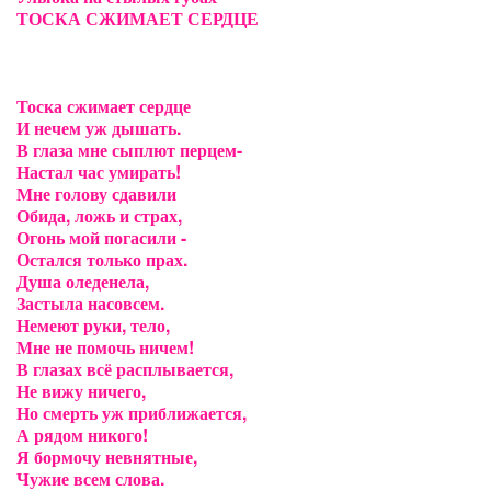
ТОСКА СЖИМАЕТ СЕРДЦЕ
Тоска сжимает сердце
И нечем уж дышать.
В глаза мне сыплют перцем-
Настал час умирать!
Мне голову сдавили
Обида, ложь и страх,
Огонь мой погасили -
Остался только прах.
Душа оледенела,
Застыла насовсем.
Немеют руки, тело,
Мне не помочь ничем!
В глазах всё расплывается,
Не вижу ничего,
Но смерть уж приближается,
А рядом никого!
Я бормочу невнятные,
Чужие всем слова.