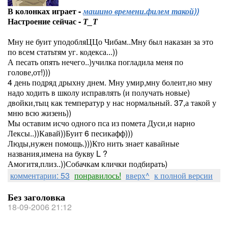
В колонках играет -
машино времени.филем такой))
Настроение сейчас -
Т_Т
Мну не буит уподобляЦЦо Чибам..Мну был наказан за это
по всем статьтям уг. кодекса...))
А песать опять нечего..)училка погладила меня по
голове,от!)))
4 день подряд дрыхну днем. Мну умир,мну болеит,но мну
надо ходить в школу исправлять (и получать новые)
двойки,тыц как температур у нас нормальный. 37,а такой у
мню всю жизень))
Мы оставим исчо одного пса из помета Дуси,и нарно
Лексы..))Кавай))Буит 6 песикафф)))
Люды,нужен помощь.)))Кто нить знает кавайные
названия,имена на букву L ?
Амогитя,плиз..))Собачкам клички подбирать)
комментарии: 53
понравилось!
вверх^
к полной версии
Без заголовка
18-09-2006 21:12