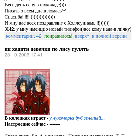
Весь день сеня в шуколаде))))
Писать о всем дне,в ломась^^
Спасиба!!!!!!!))))))))))))))))
И мну вас всех поздравляит с Хэллоуинамь!!!)))))))
ЗЫ2: у мну имеиццо новый тилифон)все кому нада-в личку)
комментарии: 42
понравилось!
вверх^
к полной версии
ни хадити девачки по лису гулять
28-10-2006 17:41
В колонках играет -
у лукоморья дуб зеленый...
Настроение сейчас -
-------
Скоро днюх..Бу..А я ни хатю...Никакова настроения. Т_Т