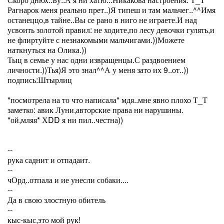
Рагнарок меня реально прет..)Я типеш и там мальчег..^^Имя
останеццо,в тайне..Вы се рано в ниго не играете.И над
усвоить золотой правил: не ходите,по лесу девочки гулять,и
не флиртуйте с незнакомыми мальчигами.))Можете
наткнуться на Олика.))
Тыц в семье у нас одни извращенцы.С раздвоением
личности.))Тья)Я это знал^^А у меня зато их 9..от..))
подпись:Штырлиц
*посмотрела на то что написала* мдя..мне явно плохо Т_Т
заметко: авик Луни,авторские права ни нарушины.
*ой,мляя* ХDD я ни пил..честна))
--
рука саднит и отпадаит.
--
чОрд..отпала и ие унесли собаки....
--
Да в свою злостную обитель
--
кыс-кыс,это мой рук!