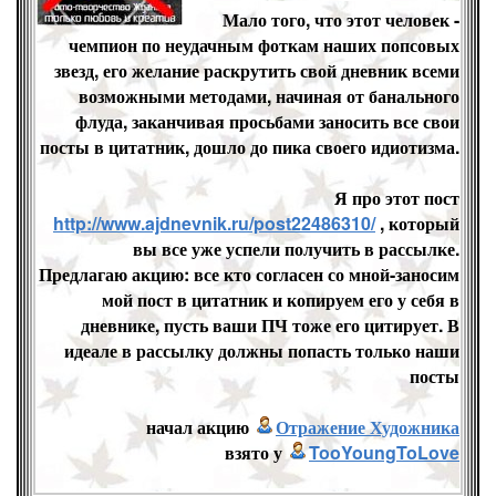
Мало того, что этот человек -
чемпион по неудачным фоткам наших попсовых
звезд, его желание раскрутить свой дневник всеми
возможными методами, начиная от банального
флуда, заканчивая просьбами заносить все свои
посты в цитатник, дошло до пика своего идиотизма.
Я про этот пост
http://www.ajdnevnik.ru/post22486310/
, который
вы все уже успели получить в рассылке.
Предлагаю акцию: все кто согласен со мной-заносим
мой пост в цитатник и копируем его у себя в
дневнике, пусть ваши ПЧ тоже его цитирует. В
идеале в рассылку должны попасть только наши
посты
начал акцию
Отражение Художника
взято у
TooYoungToLove