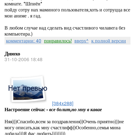
комнате. *Шпиён*
пойду сотру нах маминого пользователя,хоть и сотруцца все
мои аниме . я гад.
В любом случае над сделать вид счастливого чилавега без
компьютира.)
комментарии: 40
понравилось!
вверх^
к полной версии
Днюхо
31-10-2006 18:48
[384x288]
Настроение сейчас -
все болит,но мну в кавае
Няя)))Спасибо,всем за поздравления))Очень приятно)))не
могу описать,как мну счастлифф))Особенно,семья мина
добила)))Я фас любить)))))))))