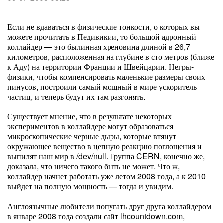
Если не вдаваться в физические тонкости, о которых вы
можете прочитать в Педивикии, то большой адронный
коллайдер — это былинная хреновина длиной в 26,7
километров, расположенная на глубине в сто метров (ближе
к Аду) на территории Франции и Швейцарии. Негры-
физики, чтобы компенсировать маленькие размеры своих
пинусов, построили самый мощный в мире ускоритель
частиц, и теперь будут их там разгонять.
Существует мнение, что в результате некоторых
экспериментов в коллайдере могут образоваться
микроскопические черные дыры, которые втянут
окружающее вещество в цепную реакцию поглощения и
выпилят наш мир в /dev/null. Группа CERN, конечно же,
доказала, что ничего такого быть не может. Что ж,
коллайдер начнет работать уже летом 2008 года, а к 2010
выйдет на полную мощность — тогда и увидим.
Англоязычные любители попугать друг друга коллайдером
в январе 2008 года создали сайт lhcountdown.com,