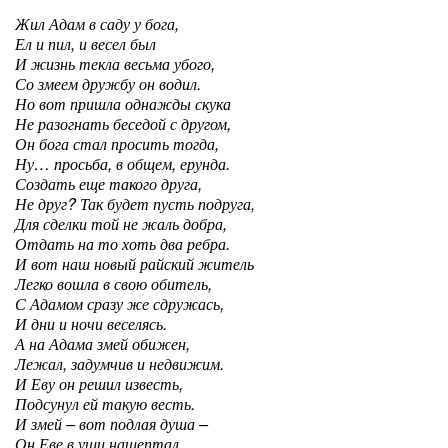
Жил Адам в саду у бога,
Ел и пил, и весел был
И жизнь текла весьма убого,
Со змеем дружбу он водил.
Но вот пришла однажды скука
Не разогнать беседой с другом,
Он бога стал просить тогда,
Ну… просьба, в общем, ерунда.
Создать еще такого друга,
Не друг? Так будет пусть подруга,
Для сделки той не жаль добра,
Отдать на то хоть два ребра.
И вот наш новый райский житель
Легко вошла в свою обитель,
С Адамом сразу же сдружась,
И дни и ночи веселясь.
А на Адама змей обижен,
Лежал, задумчив и недвижим.
И Еву он решил известь,
Подсунул ей такую весть.
И змей – вот подлая душа –
Он Еве в уши нашептал,