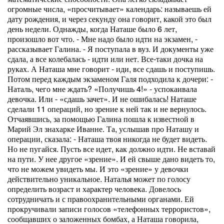
огромные числа, «просчитывает» календарь: называешь ей
дату рождения, и через секунду она говорит, какой это был
день недели. Однажды, когда Наташе было 6 лет,
произошло вот что. - Мне надо было идти на экзамен, -
рассказывает Галина. - Я поступала в вуз. И документы уже
сдала, а все колебалась - идти или нет. Все-таки дочка на
руках. А Наташа мне говорит - иди, все сдашь и поступишь.
Потом перед каждым экзаменом Галя подходила к дочери: -
Наталь, чего мне ждать? «Получишь 4!» - успокаивала
девочка. Или - «сдашь зачет». И не ошибалась! Наташе
сделали 11 операций, но зрение к ней так и не вернулось.
Отчаявшись, за помощью Галина пошла к известной в
Марий Эл знахарке Иванне. Та, услышав про Наташу и
операции, сказала: - Наташа твоя никогда не будет видеть.
Но не пугайся. Пусть все идет, как должно идти. Не вставай
на пути. У нее другое «зрение». И ей свыше дано видеть то,
что не можем увидеть мы. И это «зрение» у девочки
действительно уникальное. Наталья может по голосу
определить возраст и характер человека. Довелось
сотрудничать и с правоохранительными органами. Ей
прокручивали записи голосов «телефонных террористов»,
сообщавших о заложенных бомбах, а Наташа говорила,