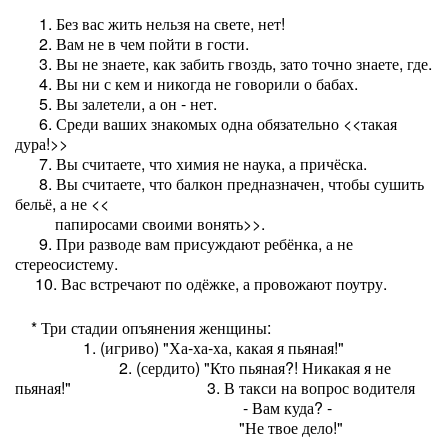
1. Без вас жить нельзя на свете, нет!
2. Вам не в чем пойти в гости.
3. Вы не знаете, как забить гвоздь, зато точно знаете, где.
4. Вы ни с кем и никогда не говорили о бабах.
5. Вы залетели, а он - нет.
6. Среди ваших знакомых одна обязательно <<такая
дура!>>
7. Вы считаете, что химия не наука, а причёска.
8. Вы считаете, что балкон предназначен, чтобы сушить
бельё, а не <<
папиросами своими вонять>>.
9. При разводе вам присуждают ребёнка, а не
стереосистему.
10. Вас встречают по одёжке, а провожают поутру.
* Три стадии опъянения женщины:
1. (игриво) "Ха-ха-ха, какая я пьяная!"
2. (сердито) "Кто пьяная?! Никакая я не
пьяная!" 3. В такси на вопрос водителя
- Вам куда? -
"Не твое дело!"