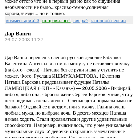
может оттого что не в первый раз но как то ощущения
необычности не было...красиво-темно,солнечная
корона,звёзды... но и только.
комментарии: 3
понравилось!
вверх^
к полной версии
Дар Ванги
26-07-2008 11:37
Дар Ванги перешел к слепой русской девочке Бабушка
Валентина Арсентьевна ни на минуту не оставляет внучку
(на фото - слева) - Наташа без ее руки и шагу ступить не
может. Фото: Руслана ИШМУХАМЕТОВА. 12-летняя
Наташа Барскова предсказывает будущее Наталья
ЛАМБОЦКАЯ («КП» - Казань») — 20.05.2006 - Выбирай,
либо я, либо она, - бросил жене Сергей Барсков, узнав, что у
него родилась слепая дочка. - Слепые дети нормальными не
бывают! Отдавай ее в детдом, или я ухожу. Галина очень
любила мужа, но выбрала дочь. В десять месяцев Наташа
начала ходить. Стали проявляться и другие удивительные
способности. Например, выяснилось, что у нее уникальный
музыкальный слух. У девочки открылись замечательные
математические способности. Она легко складывает