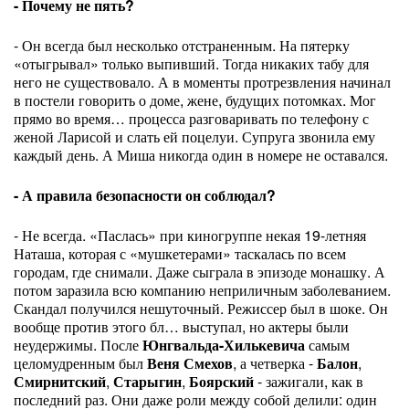
- Почему не пять?
- Он всегда был несколько отстраненным. На пятерку
«отыгрывал» только выпивший. Тогда никаких табу для
него не существовало. А в моменты протрезвления начинал
в постели говорить о доме, жене, будущих потомках. Мог
прямо во время… процесса разговаривать по телефону с
женой Ларисой и слать ей поцелуи. Супруга звонила ему
каждый день. А Миша никогда один в номере не оставался.
- А правила безопасности он соблюдал?
- Не всегда. «Паслась» при киногруппе некая 19-летняя
Наташа, которая с «мушкетерами» таскалась по всем
городам, где снимали. Даже сыграла в эпизоде монашку. А
потом заразила всю компанию неприличным заболеванием.
Скандал получился нешуточный. Режиссер был в шоке. Он
вообще против этого бл… выступал, но актеры были
неудержимы. После
Юнгвальда-Хилькевича
самым
целомудренным был
Веня Смехов
, а четверка -
Балон
,
Смирнитский
,
Старыгин
,
Боярский
- зажигали, как в
последний раз. Они даже роли между собой делили: один