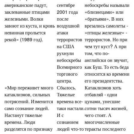
американские падут,
сентябре
небоскребы называли
заклеванные птицами
2001 года
«близнецами» или
железными. Волки
после
«братьями». В них
завоют из куста, и кровь
воздушной
врезались самолеты -
невинная прольется
атаки
«птицы железные» -
рекой» (1989 год).
террористов
террористов. Но при
на США
чем тут куст? А при
рухнули
том, что по-
небоскребы
английски он звучит,
Всемирного
как Буш. То есть беда
торгового
относится ко времени
центра.
его президентства.
«Мир переживет много
Сбылось.
Катаклизмов хоть
катаклизмов, сильных
Тяжелые
отбавляй - одни
потрясений. Изменится
времена все-
цунами, унесшие
само сознание людей.
таки настали.
сотни тысяч жизней,
Настанут тяжелые
И с
чего стоят. А
времена. Люди
сознанием
многочисленные
разделятся по признаку
людей что-то
теракты последнего