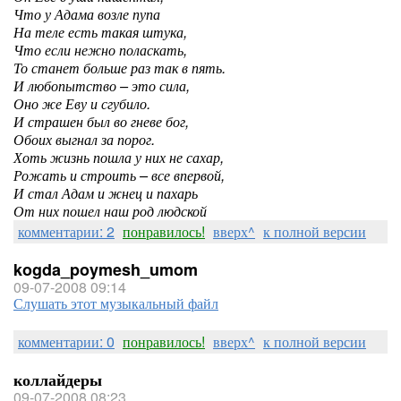
Что у Адама возле пупа
На теле есть такая штука,
Что если нежно поласкать,
То станет больше раз так в пять.
И любопытство – это сила,
Оно же Еву и сгубило.
И страшен был во гневе бог,
Обоих выгнал за порог.
Хоть жизнь пошла у них не сахар,
Рожать и строить – все впервой,
И стал Адам и жнец и пахарь
От них пошел наш род людской
комментарии: 2
понравилось!
вверх^
к полной версии
kogda_poymesh_umom
09-07-2008 09:14
Слушать этот музыкальный файл
комментарии: 0
понравилось!
вверх^
к полной версии
коллайдеры
09-07-2008 08:23