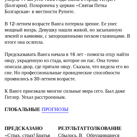
(Болгария). Похоронена у церкви «Святая Петка
Болгарская» в местности Рупите.
В 12-летнем возрасте Ванга потеряла зрение. Ее унес
мощный вихрь. Девушку нашли живой, но засыпанную
землей и камнями, с запорошенными песком глазницами. В
итоге она ослепла.
Предсказывать Ванга начала в 16 лет - помогла отцу найти
овцу, украденную из стада, которое он пас. Она точно
описала двор, где прятали овцу. Сказала, что видела его во
сне. Но профессиональные провидческие способности
проявились в 30-летнем возрасте.
К Ванге приезжали многие сильные мира сего. Был даже
Гитлер. Уехал расстроенным.
ГЛОБАЛЬНЫЕ
ПРОГНОЗЫ
ПРЕДСКАЗАНО
РЕЗУЛЬТАТ
ТОЛКОВАНИЕ
«Страх, страх! Братья
Сбылось. В
Обрушившиеся