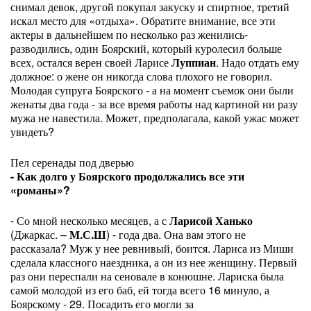
снимал девок, другой покупал закуску и спиртное, третий
искал место для «отдыха». Обратите внимание, все эти
актеры в дальнейшем по несколько раз женились-
разводились, один Боярский, который куролесил больше
всех, остался верен своей Ларисе
Луппиан
. Надо отдать ему
должное: о жене он никогда слова плохого не говорил.
Молодая супруга Боярского - а на момент съемок они были
женаты два года - за все время работы над картиной ни разу
мужа не навестила. Может, предполагала, какой ужас может
увидеть?
Пел серенады под дверью
- Как долго у Боярского продолжались все эти
«романы»?
- Со мной несколько месяцев, а с
Ларисой Ханько
(Джаркас. –
М.С.Ш
) - года два. Она вам этого не
рассказала? Муж у нее ревнивый, боится. Лариса из Миши
сделала классного наездника, а он из нее женщину. Первый
раз они переспали на сеновале в конюшне. Лариска была
самой молодой из его баб, ей тогда всего 16 минуло, а
Боярскому - 29. Посадить его могли за