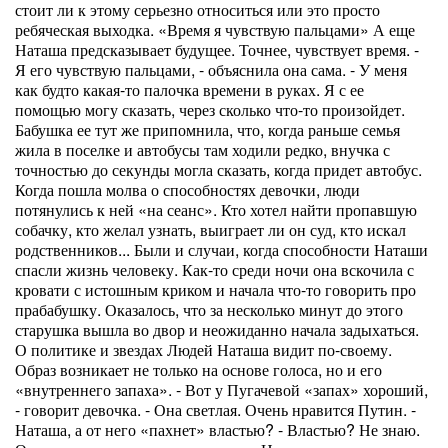
стоит ли к этому серьезно относиться или это просто
ребяческая выходка. «Время я чувствую пальцами» А еще
Наташа предсказывает будущее. Точнее, чувствует время. -
Я его чувствую пальцами, - объяснила она сама. - У меня
как будто какая-то палочка времени в руках. Я с ее
помощью могу сказать, через сколько что-то произойдет.
Бабушка ее тут же припомнила, что, когда раньше семья
жила в поселке и автобусы там ходили редко, внучка с
точностью до секунды могла сказать, когда придет автобус.
Когда пошла молва о способностях девочки, люди
потянулись к ней «на сеанс». Кто хотел найти пропавшую
собачку, кто желал узнать, выиграет ли он суд, кто искал
родственников... Были и случаи, когда способности Наташи
спасли жизнь человеку. Как-то среди ночи она вскочила с
кровати с истошным криком и начала что-то говорить про
прабабушку. Оказалось, что за несколько минут до этого
старушка вышла во двор и неожиданно начала задыхаться.
О политике и звездах Людей Наташа видит по-своему.
Образ возникает не только на основе голоса, но и его
«внутреннего запаха». - Вот у Пугачевой «запах» хороший,
- говорит девочка. - Она светлая. Очень нравится Путин. -
Наташа, а от него «пахнет» властью? - Властью? Не знаю.