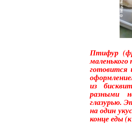
Птифур (фр
маленького 
готовится 
оформление
из бискви
разными н
глазурью. Э
на один уку
конце еды (к