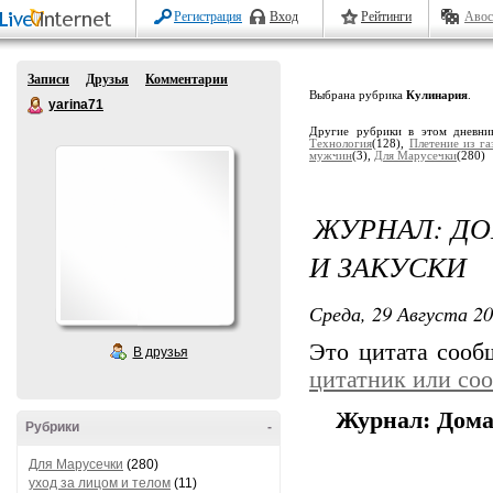
Регистрация
Вход
Рейтинги
Авос
Записи
Друзья
Комментарии
Выбрана рубрика
Кулинария
.
yarina71
Другие рубрики в этом дневни
Технология
(128),
Плетение из га
мужчин
(3),
Для Марусечки
(280)
ЖУРНАЛ: ДО
И ЗАКУСКИ
Среда, 29 Августа 20
Это цитата соо
В друзья
цитатник или со
Журнал: Дома
Рубрики
-
Для Марусечки
(280)
уход за лицом и телом
(11)