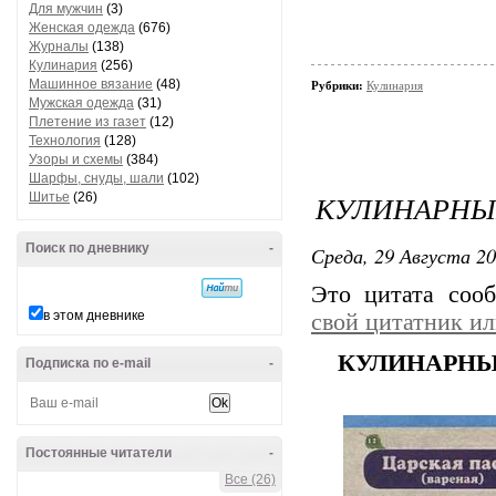
Для мужчин
(3)
Женская одежда
(676)
Журналы
(138)
Кулинария
(256)
Машинное вязание
(48)
Рубрики:
Кулинария
Мужская одежда
(31)
Плетение из газет
(12)
Технология
(128)
Узоры и схемы
(384)
Шарфы, снуды, шали
(102)
КУЛИНАРНЫ
Шитье
(26)
Поиск по дневнику
-
Среда, 29 Августа 20
Это цитата со
в этом дневнике
свой цитатник и
КУЛИНАРНЫ
Подписка по e-mail
-
Постоянные читатели
-
Все (26)