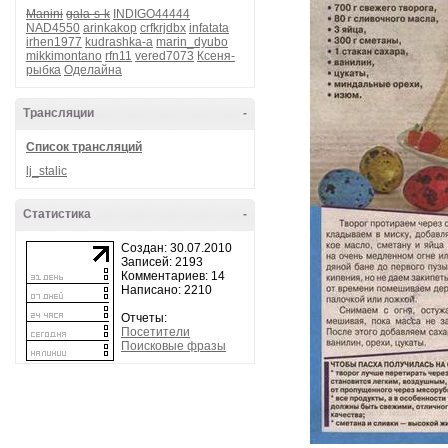
Manini
gala-s-k
INDIGO44444
NAD4550
arinkakop
crfkrjdbx
infatata
irhen1977
kudrashka-a
marin_dyubo
mikkimontano
rfn11
vered7073
Ксеня-
рыбка
Оделайна
Трансляции
-
Список трансляций
lj_stalic
Статистика
-
Создан: 30.07.2010
Записей: 2193
Комментариев: 14
Написано: 2210
Отчеты:
Посетители
Поисковые фразы