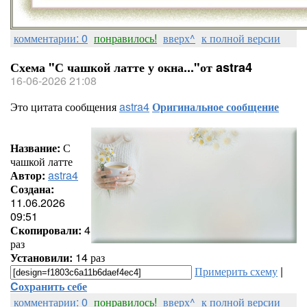
комментарии: 0
понравилось!
вверх^
к полной версии
Схема "С чашкой латте у окна..."от astra4
16-06-2026 21:08
Это цитата сообщения
astra4
Оригинальное сообщение
Название:
С
чашкой латте
Автор:
astra4
Создана:
11.06.2026
09:51
Скопировали:
4
раз
Установили:
14 раз
Примерить схему
|
Cохранить себе
комментарии: 0
понравилось!
вверх^
к полной версии