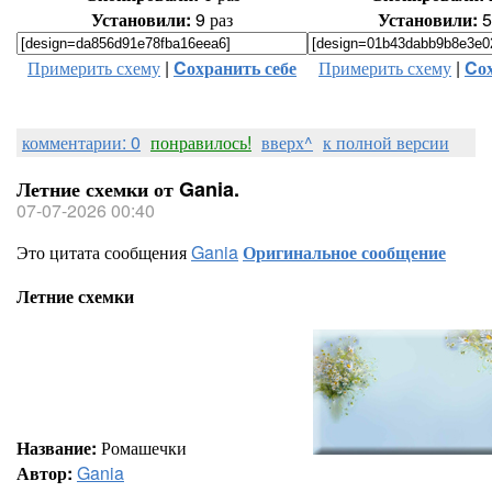
Установили:
9 раз
Установили:
5
Примерить схему
|
Cохранить себе
Примерить схему
|
Cох
комментарии: 0
понравилось!
вверх^
к полной версии
Летние схемки от Gania.
07-07-2026 00:40
Это цитата сообщения
Gania
Оригинальное сообщение
Летние схемки
Название:
Ромашечки
Автор:
Gania