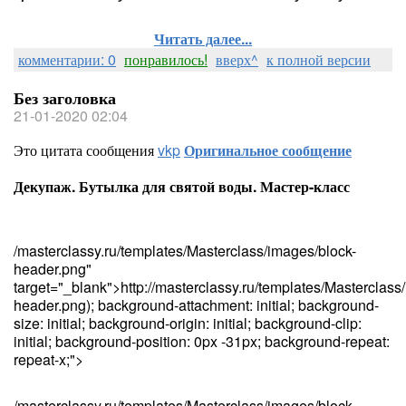
Читать далее...
комментарии: 0
понравилось!
вверх^
к полной версии
Без заголовка
21-01-2020 02:04
Это цитата сообщения
vkp
Оригинальное сообщение
Декупаж. Бутылка для святой воды. Мастер-класс
/masterclassy.ru/templates/Masterclass/images/block-
header.png"
target="_blank">http://masterclassy.ru/templates/Masterclass
header.png); background-attachment: initial; background-
size: initial; background-origin: initial; background-clip:
initial; background-position: 0px -31px; background-repeat:
repeat-x;">
/masterclassy.ru/templates/Masterclass/images/block-