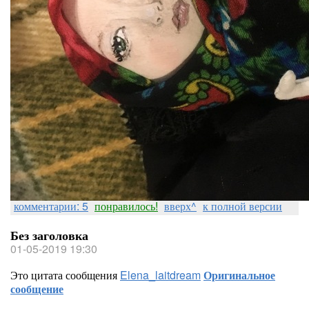
комментарии: 5
понравилось!
вверх^
к полной версии
Без заголовка
01-05-2019 19:30
Это цитата сообщения
Elena_laitdream
Оригинальное
сообщение