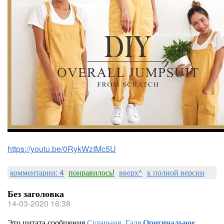
https://youtu.be/0RykWzIMc5U
комментарии: 4
понравилось!
вверх^
к полной версии
Без заголовка
14-03-2020 16:38
Это цитата сообщения
Сударыня_Галя
Оригинальное