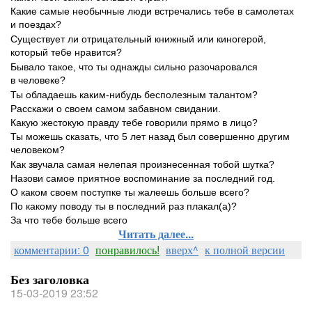
Какие самые необычные люди встречались тебе в самолетах
и поездах?
Существует ли отрицательный книжный или киногерой,
который тебе нравится?
Бывало такое, что ты однажды сильно разочаровался
в человеке?
Ты обладаешь каким-нибудь бесполезным талантом?
Расскажи о своем самом забавном свидании.
Какую жестокую правду тебе говорили прямо в лицо?
Ты можешь сказать, что 5 лет назад был совершенно другим
человеком?
Как звучала самая нелепая произнесенная тобой шутка?
Назови самое приятное воспоминание за последний год.
О каком своем поступке ты жалеешь больше всего?
По какому поводу ты в последний раз плакал(а)?
За что тебе больше всего
Читать далее...
комментарии: 0
понравилось!
вверх^
к полной версии
Без заголовка
15-03-2019 23:52