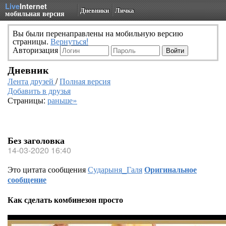
Live
Internet
Дневники
Личка
мобильная версия
Вы были перенаправлены на мобильную версию
страницы.
Вернуться!
Авторизация
Дневник
Лента друзей
/
Полная версия
Добавить в друзья
Страницы:
раньше»
Без заголовка
14-03-2020 16:40
Это цитата сообщения
Сударыня_Галя
Оригинальное
сообщение
Как сделать комбинезон просто