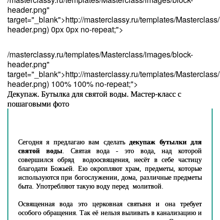
header.png"
target="_blank">http://masterclassy.ru/templates/Masterclass
header.png) 0px 0px no-repeat;">
/masterclassy.ru/templates/Masterclass/images/block-
header.png"
target="_blank">http://masterclassy.ru/templates/Masterclass
header.png) 100% 100% no-repeat;">
Декупаж. Бутылка для святой воды. Мастер-класс с
пошаговыми фото
Сегодня я предлагаю вам сделать
декупаж бутылки для
святой воды
. Святая вода - это вода, над которой
совершился обряд водоосвящения, несёт в себе частицу
благодати Божьей. Ею окропляют храм, предметы, которые
используются при богослужении, дома, различные предметы
быта. Употребляют такую воду перед молитвой.
Освященная вода это церковная святыня и она требует
особого обращения. Так её нельзя выливать в канализацию и