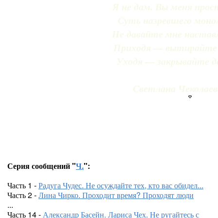
Я не дам. Вы меня про
Суть назревшего моно
Не давайте мне настав
Приходя — вытирайте 
Уходя — закрывайте д
Светлана Чеколаев
Серия сообщений "
Ч.
":
Часть 1 -
Радуга Чудес. Не осуждайте тех, кто вас обидел...
Часть 2 -
Лина Чирко. Проходит время? Проходят люди
...
Часть 14 -
Александр Басейн. Лариса Чех. Не ругайтесь с