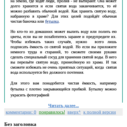
на землю, где ходят люди, пролив - не вытирают. Она может
долго хранится и если святая вода заканчивается, то её
можно разбавить обычной водой. Как хранить святую воду,
набранную в храме? Для этих целей подойдёт обычная
чистая баночка или
бутылка
.
Но кто-то из домашних может вылить воду или полить ею
цветы, если вы не позаботитесь заранее и предупредите их.
Чтобы избежать таких случаёв, нужно всего лишь
подписать ёмкость со святой водой. Но если вы приложите
немного труда и стараний, то сможете своими руками
сделать специальный сосуд для хранения святой воды. В него
вы перельёте святую воду, принесённую из храма. И так
сможете избежать не очень приятных ситуаций, когда святая
вода используется без должного почтения.
Для этого вам понадобится чистая ёмкость, например
бутылка с плотно закрывающейся пробкой. Бутылку можно
украсить фотографией
Читать далее...
комментарии: 0
понравилось!
вверх^
к полной версии
Без заголовка