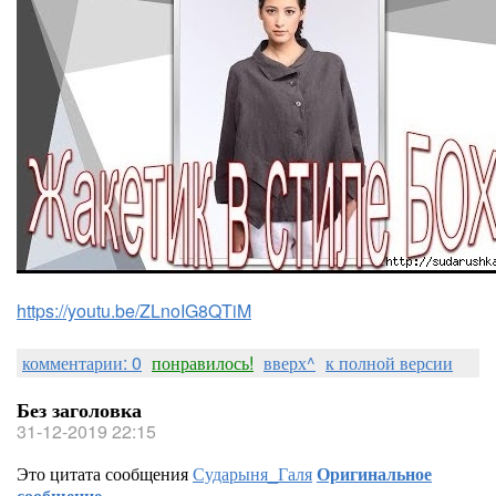
https://youtu.be/ZLnoIG8QTiM
комментарии: 0
понравилось!
вверх^
к полной версии
Без заголовка
31-12-2019 22:15
Это цитата сообщения
Сударыня_Галя
Оригинальное
сообщение