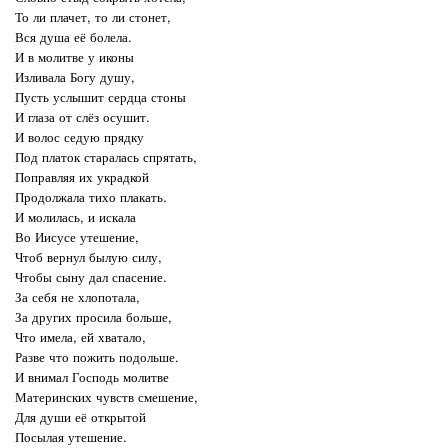
То ли плачет, то ли стонет,
Вся душа её болела.
И в молитве у иконы
Изливала Богу душу,
Пусть услышит сердца стоны
И глаза от слёз осушит.
И волос седую прядку
Под платок старалась спрятать,
Поправляя их украдкой
Продолжала тихо плакать.
И молилась, и искала
Во Иисусе утешение,
Чтоб вернул былую силу,
Чтобы сыну дал спасение.
За себя не хлопотала,
За других просила больше,
Что имела, ей хватало,
Разве что пожить подольше.
И внимал Господь молитве
Материнских чувств смешение,
Для души её открытой
Посылая утешение.