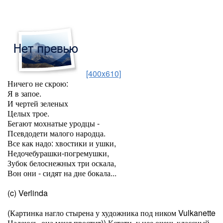
[400x610]
Ничего не скрою:
Я в запое.
И чертей зеленых
Целых трое.
Бегают мохнатые уродцы -
Псевдодети малого народца.
Все как надо: хвостики и ушки,
Недочебурашки-погремушки,
Зубок белоснежных три оскала,
Вон они - сидят на дне бокала...
(c) Verlinda
(Картинка нагло стырена у художника под ником Vulkanette
Надеюсь, она меня простит)) Кстати, у нее очень классный