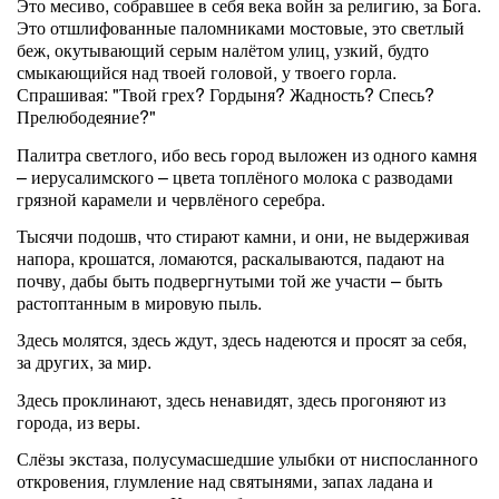
Это месиво, собравшее в себя века войн за религию, за Бога.
Это отшлифованные паломниками мостовые, это светлый
беж, окутывающий серым налётом улиц, узкий, будто
смыкающийся над твоей головой, у твоего горла.
Спрашивая: "Твой грех? Гордыня? Жадность? Спесь?
Прелюбодеяние?"
Палитра светлого, ибо весь город выложен из одного камня
– иерусалимского – цвета топлёного молока с разводами
грязной карамели и червлёного серебра.
Тысячи подошв, что стирают камни, и они, не выдерживая
напора, крошатся, ломаются, раскалываются, падают на
почву, дабы быть подвергнутыми той же участи – быть
растоптанным в мировую пыль.
Здесь молятся, здесь ждут, здесь надеются и просят за себя,
за других, за мир.
Здесь проклинают, здесь ненавидят, здесь прогоняют из
города, из веры.
Слёзы экстаза, полусумасшедшие улыбки от ниспосланного
откровения, глумление над святынями, запах ладана и