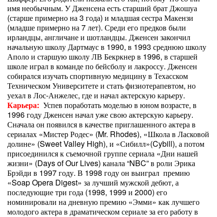
имя необычным. У Дженсена есть старший брат Джошуа
(старше примерно на 3 года) и младшая сестра Макензи
(младше примерно на 7 лет). Среди его предков были
ирландцы, англичане и шотландцы. Дженсен закончил
начальную школу Дартмаус в 1990, в 1993 среднюю школу
Аполо и старшую школу ЛВ Бекркнер в 1996, в старшей
школе играл в команде по бейсболу и лакроссу. Дженсен
собирался изучать спортивную медицину в Техасском
Техническом Университете и стать физиотерапевтом, но
уехал в Лос-Анжелес, где и начал актерскую карьеру.
Карьера:
Успев поработать моделью в юном возрасте, в
1996 году Дженсен начал уже свою актерскую карьеру.
Сначала он появился в качестве приглашенного актера в
сериалах «Мистер Родес» (Mr. Rhodes), «Школа в Ласковой
долине» (Sweet Valley High), и «Сибилл»(Cybill), а потом
присоединился к съемочной группе сериала «Дни нашей
жизни» (Days of Our Lives) канала “NBC” в роли Эрика
Брэйди в 1997 году. В 1998 году он выиграл премию
«Soap Opera Digest» за лучший мужской дебют, а
последующие три года (1998, 1999 и 2000) его
номинировали на дневную премию «Эмми» как лучшего
молодого актера в драматическом сериале за его работу в