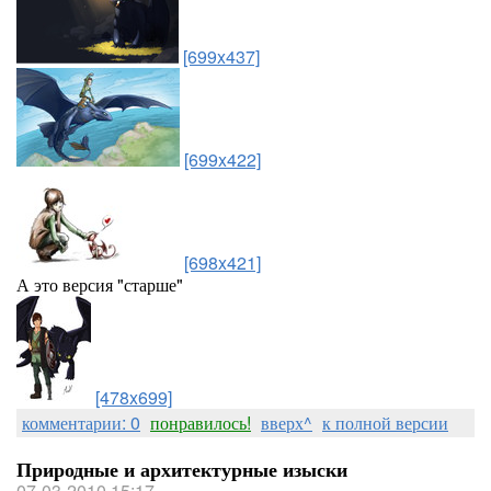
[699x437]
[699x422]
[698x421]
А это версия "старше"
[478x699]
комментарии: 0
понравилось!
вверх^
к полной версии
Природные и архитектурные изыски
07-03-2010 15:17