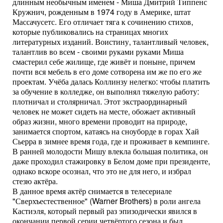
длинным необычным именем - Миша Дмитрий Типпенс
Кружнич, рожденным в 1974 году в Америке, штат
Массачусетс. Его отличает тяга к сочинению стихов,
которые публиковались на страницах многих
литературных изданий. Воистину, талантливый человек,
талантлив во всем - своими руками руками Миша
смастерил себе жилище, где живёт и поныне, причем
почти вся мебель в его доме сотворена им же по его же
проектам. Учёба далась Коллинзу нелегко: чтобы платить
за обучение в колледже, он выполнял тяжелую работу:
плотничал и столярничал. Этот экстраординарный
человек не может сидеть на месте, обожает активный
образ жизни, много времени проводит на природе,
занимается спортом, катаясь на сноуборде в горах Хай
Сьерра в зимнее время года, где и проживает в кемпинге.
В ранней молодости Мишу влекла большая политика, он
даже проходил стажировку в Белом доме при президенте,
однако вскоре осознал, что это не для него, и избрал
стезю актёра.
В данное время актёр снимается в телесериале
"Сверхъестественное" (Warner Brothers) в роли ангела
Кастиэля, который первый раз эпизодически явился в
окончании первой серии четвёртого сезона и был