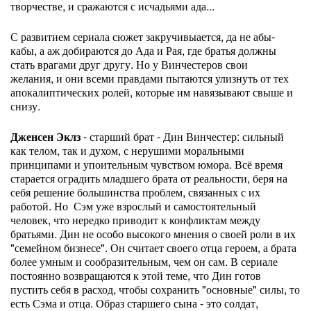
творчестве, и сражаются с исчадьями ада...
С развитием сериала сюжет закручивыается, да не абы-
кабы, а аж добираются до Ада и Рая, где братья должны
стать врагами друг другу. Но у Винчестеров свои
желания, и они всеми правдами пытаются улизнуть от тех
апокалиптических ролей, которые им навязывают свыше и
снизу.
Дженсен Эклз
- старший брат - Дин Винчестер: сильный
как телом, так и духом, с нерушими моральными
принципами и упоительным чувством юмора. Всё время
старается оградить младшего брата от реальности, беря на
себя решение большинства проблем, связанных с их
работой. Но Сэм уже взрослый и самостоятельный
человек, что нередко приводит к конфликтам между
братьями. Дин не особо высокого мнения о своей роли в их
"семейном бизнесе". Он считает своего отца героем, а брата
более умным и сообразительным, чем он сам. В сериале
постоянно возвращаются к этой теме, что Дин готов
пустить себя в расход, чтобы сохранить "основные" силы, то
есть Сэма и отца. Образ старшего сына - это солдат,