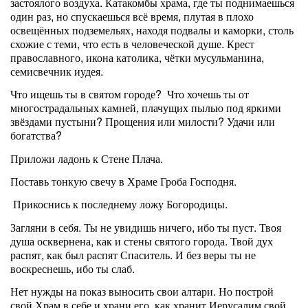
застоялого воздуха. Катакомбы храма, где ты поднимаешься
один раз, но спускаешься всё время, плутая в плохо
освещённых подземельях, находя подвалы и каморки, столь
схожие с теми, что есть в человеческой душе. Крест
православного, икона католика, чётки мусульманина,
семисвечник иудея.
Что ищешь ты в святом городе? Что хочешь ты от
многострадальных камней, плачущих пылью под яркими
звёздами пустыни? Прощения или милости? Удачи или
богатства?
Приложи ладонь к Стене Плача.
Поставь тонкую свечу в Храме Гроба Господня.
Прикоснись к последнему ложу Богородицы.
Загляни в себя. Ты не увидишь ничего, ибо ты пуст. Твоя
душа осквернена, как и стены святого города. Твой дух
распят, как был распят Спаситель. И без веры ты не
воскреснешь, ибо ты слаб.
Нет нужды на показ выносить свои алтари. Но построй
свой Храм в себе и храни его, как хранит Иерусалим свой