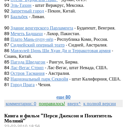
93
Эль-Тахин
- штат Веракрус, Мексика.
92
Запретный город
- Пекин, Китай.
91
Баальбек
- Ливан.
90
Здание венгерского Парламента
- Будапешт, Венгрия.
89
Мечеть Бадшахи
- Лахор, Пакистан.
88
Плато Мань-пупу-нёр
- Республика Коми, Россия.
87
Сиднейский оперный театр
- Сидней, Австралия.
86
Мавзолей Цинь Ши Хуан Ди и Терракотовая армия
-
Сиань, Китай.
85
Пагода Шведагон
- Рангун, Бирма.
84
Лас-Вегас Стрип
- Лас-Вегас, штат Невада, США.
83
Остров Тасмания
- Австралия.
82
Национальный парк Секвойя
- штат Калифорния, США.
81
Город Прага
- Чехия.
еще 80
комментарии: 0
понравилось!
вверх^
к полной версии
Книга и фильм "Перси Джексон и Похититель
Молний"
22-02-2010 18:56