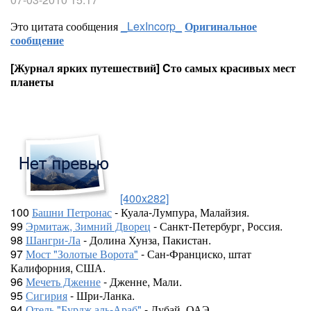
Это цитата сообщения
_LexIncorp_
Оригинальное
сообщение
[Журнал ярких путешествий] Cто самых красивых мест
планеты
[400x282]
100
Башни Петронас
- Куала-Лумпура, Малайзия.
99
Эрмитаж, Зимний Дворец
- Санкт-Петербург, Россия.
98
Шангри-Ла
- Долина Хунза, Пакистан.
97
Мост "Золотые Ворота"
- Сан-Франциско, штат
Калифорния, США.
96
Мечеть Дженне
- Дженне, Мали.
95
Сигирия
- Шри-Ланка.
94
Отель "Бурдж аль-Араб"
- Дубай, ОАЭ.