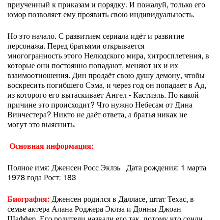
приученный к приказам и порядку. И пожалуй, только его
юмор позволяет ему проявить свою индивидуальность.
Но это начало. С развитием сериала идёт и развитие
персонажа. Перед братьями открывается
многогранность этого Нелюдского мира, хитросплетения, в
которые они постоянно попадают, меняют их и их
взаимоотношения. Дин продаёт свою душу демону, чтобы
воскресить погибшего Сэма, и через год он попадает в Ад,
из которого его вытаскивает Ангел - Кастиэль. По какой
причине это происходит? Что нужно Небесам от Дина
Винчестера? Никто не даёт ответа, а братья никак не
могут это выяснить.
Основная информация:
Полное имя: Дженсен Росс Эклзь Дата рождения: 1 марта
1978 года Рост: 183
Биография:
Дженсен родился в Далласе, штат Техас, в
семье актера Алана Роджера Эклза и Донны Джоан
Шаффер. Его родители назвали его так, потому что сочли