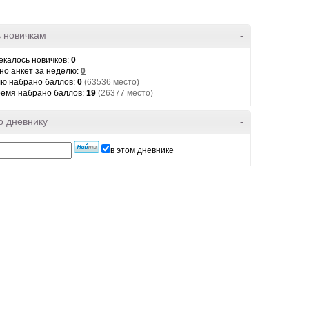
 новичкам
-
екалось новичков:
0
но анкет за неделю:
0
лю набрано баллов:
0
(63536 место)
ремя набрано баллов:
19
(26377 место)
о дневнику
-
в этом дневнике