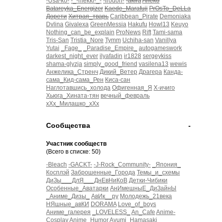
-Usa-ko-
-_-mekki-_-
-irodori-
-akira
Aneko
Batareyka_Energizer
Kaede_Marafuji
PrOsTo_DeLLa
Дорети
Хитрая_тварь
Caribbean_Pirate
Demoniaka
Dvlina
Givalexa
GreenMessia
Hakufu
Howl13
Keuyo
Nothing_can_be_explain
ProNews
Rift
Tami-sama
Tris-San
Tristia_Nore
Tymm
Uchiha-san
Vanillya
Yutai
_Fage_
_Paradise_Empire_
autogameswork
darkest_night_ever
ilyafadin
ir1828
sergeykiss
shama-glyzja
simply_good_friend
vasilena13
wewis
Анжелика_Стренч
Дикий_Ветер
Драгера
Канда-
сама_Кид-сама_Рен
Киса-сан
Наглотавшись_холода
Офигенная_Я
Х-ичиго
Хьюга_Хината-тян
вечный_февраль
хХх_Милашко_хХх
Сообщества
-
Участник сообществ
(Всего в списке: 50)
-Bleach
-GACKT-
-J-Rock_Community-
_Япония_
Косплэй
Заброшенные_Города
Темы_и_схемы
ДиЗы___ДлЯ___ДнЕвНиКоВ
Детки-Чибики
Особенные_Аватарки
АнИмешныЕ_ДиЗайнЫ
_Аниме_Дизы_
АвИк__ру
Молодежь_21века
НЯшные_авКИ
DORAMA
Love_of_boys
Аниме_галерея
_LOVELESS_
An_Cafe
Anime-
Cosplay
Anime_Humor
Ayumi_Hamasaki