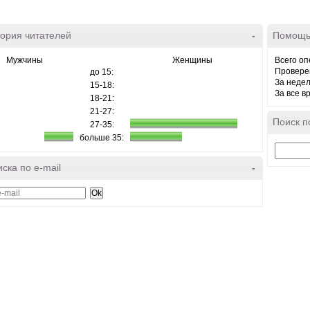
ория читателей
-
Помощь
Мужчины
Женщины
Всего оп
Провере
до 15:
За неде
15-18:
За все в
18-21:
21-27:
Поиск п
27-35:
больше 35:
ска по e-mail
-