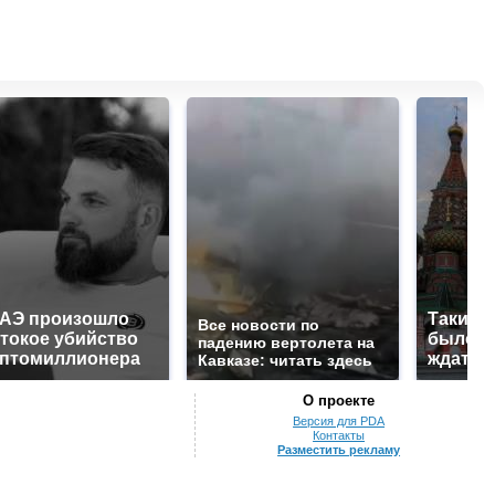
ОАЭ произошло
Таких 
Все новости по
токое убийство
было с 
падению вертолета на
иптомиллионера
ждать 
Кавказе: читать здесь
О проекте
Версия для PDA
Контакты
Разместить рекламу