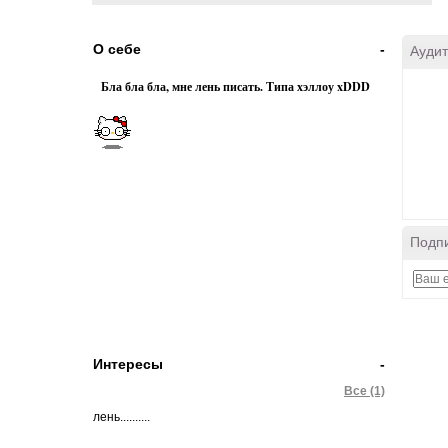
О себе
-
Аудит
Бла бла бла, мне лень писать. Типа хэллоу xDDD
Подпи
Интересы
-
Все (1)
лень..........