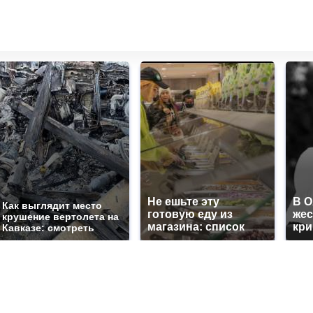
Не ешьте эту
В 
Как выглядит место
готовую еду из
жес
крушение вертолета на
магазина: список
кр
Кавказе: смотреть