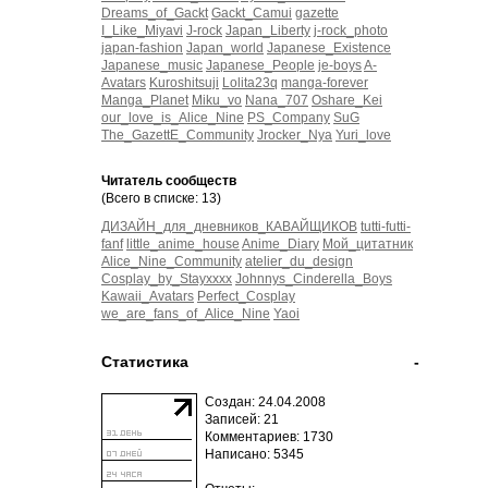
Dreams_of_Gackt
Gackt_Camui
gazette
I_Like_Miyavi
J-rock
Japan_Liberty
j-rock_photo
japan-fashion
Japan_world
Japanese_Existence
Japanese_music
Japanese_People
je-boys
A-
Avatars
Kuroshitsuji
Lolita23q
manga-forever
Manga_Planet
Miku_vo
Nana_707
Oshare_Kei
our_love_is_Alice_Nine
PS_Company
SuG
The_GazettE_Community
Jrocker_Nya
Yuri_love
Читатель сообществ
(Всего в списке: 13)
ДИЗАЙН_для_дневников_КАВАЙЩИКОВ
tutti-futti-
fanf
little_anime_house
Anime_Diary
Мой_цитатник
Alice_Nine_Community
atelier_du_design
Cosplay_by_Stayxxxx
Johnnys_Cinderella_Boys
Kawaii_Avatars
Perfect_Cosplay
we_are_fans_of_Alice_Nine
Yaoi
Статистика
-
Создан: 24.04.2008
Записей: 21
Комментариев: 1730
Написано: 5345