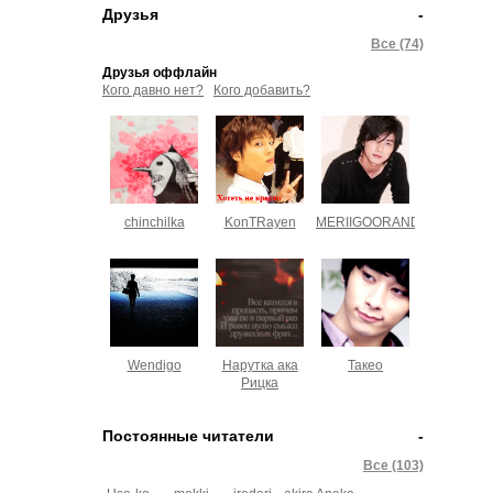
Друзья
-
Все (74)
Друзья оффлайн
Кого давно нет?
Кого добавить?
chinchilka
KonTRayen
MERIIGOORANDO
Wendigo
Нарутка ака
Такео
Рицка
Постоянные читатели
-
Все (103)