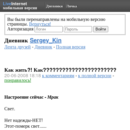
Live
Internet
Дневники
Личка
мобильная версия
Вы были перенаправлены на мобильную версию
страницы.
Вернуться!
Авторизация
Дневник
Sergey_Kin
Лента друзей
-
Дневник
-
Полная версия
Как жить?! Как???????????????????????
20-06-2008 18:18
к комментариям
-
к полной версии
-
понравилось!
Настроение сейчас -
Мрак
Свет.
Нет надежды-НЕТ!
Этот-померк свет......