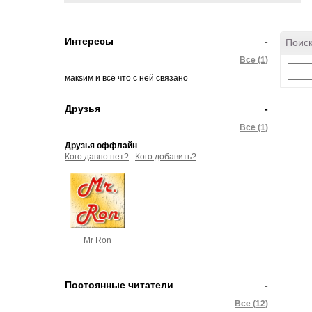
Интересы
-
Поиск
Все (1)
макsим и всё что с ней связано
Друзья
-
Все (1)
Друзья оффлайн
Кого давно нет?
Кого добавить?
Mr Ron
Постоянные читатели
-
Все (12)