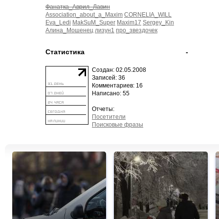
Фанатка_Аврил_Лавин
Association_about_a_Maxim
CORNELIA_WILL
Eva_Ledi
MakSuM_Super
Maxim17
Sergey_Kin
Алина_Мошенец
лизун1
про_звездочек
Статистика
-
Создан: 02.05.2008
Записей: 36
Комментариев: 16
Написано: 55
Отчеты:
Посетители
Поисковые фразы