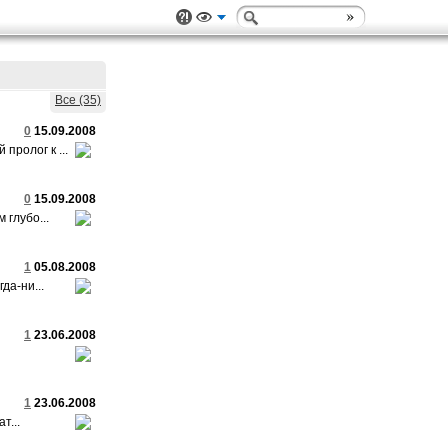
Все (35)
0
15.09.2008
пролог к ...
0
15.09.2008
 глубо...
1
05.08.2008
да-ни...
1
23.06.2008
1
23.06.2008
т...