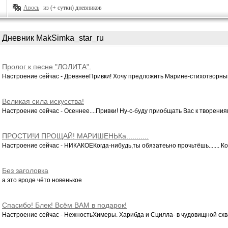
Авось
из (+ сутки) дневников
Дневник MakSimka_star_ru
Пролог к песне "ЛОЛИТА".
Настроение сейчас - ДревнееПривки! Хочу предложить Марине-стихотворный 
Великая сила искусства!
Настроение сейчас - Осеннее....Привки! Ну-с-буду приобщать Вас к творениям
ПРОСТИ!И ПРОЩАЙ! МАРИШЕНЬКа...........
Настроение сейчас - НИКАКОЕКогда-нибудь,ты обязатеьно прочьтёшь....... Ког
Без заголовка
а это вроде чёто новенькое
Спасибо! Блек! Всём ВАМ в подарок!
Настроение сейчас - НежностьХимеры. Харибда и Сцилла- в чудовищной схва