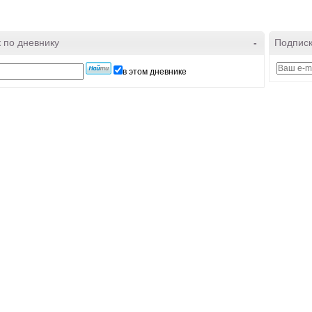
 по дневнику
-
Подписк
в этом дневнике