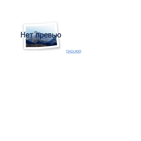
[342x400]