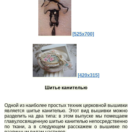
[525x700]
[420x315]
Шитье к
анителью
Одной из наиболее простых техник церковной вышивки
является шитье канителью. Этот вид вышивки можно
разделить на два типа: в этом выпуске мы помещаем
главу,посвященную шитью канителью непосредственно
по ткани, а в следующем расскажем о вышивке по
различным видам настилов.