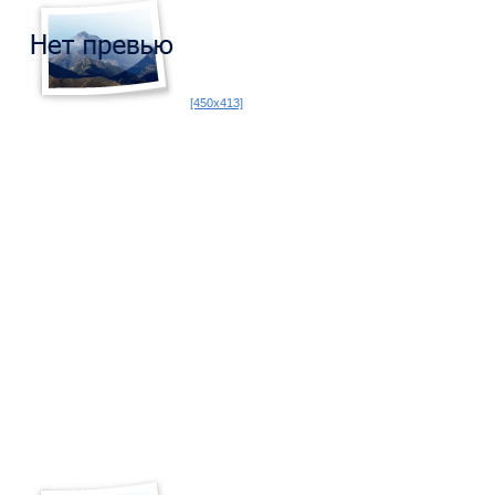
[450x413]