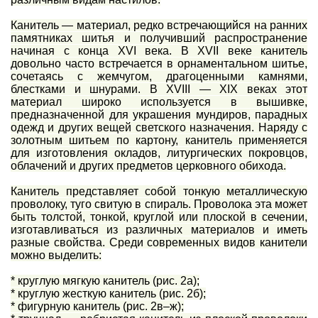
Канитель — материал, редко встречающийся на ранних
памятниках шитья и получивший распространение
начиная с конца XVI века. В XVII веке канитель
довольно часто встречается в орнаментальном шитье,
сочетаясь с жемчугом, драгоценными камнями,
блестками и шнурами. В XVIII — XIX веках этот
материал широко используется в вышивке,
предназначенной для украшения мундиров, парадных
одежд и других вещей светского назначения. Наряду с
золотным шитьем по картону, канитель применяется
для изготовления окладов, литургических покровцов,
облачений и других предметов церковного обихода.
Канитель представляет собой тонкую металлическую
проволоку, туго свитую в спираль. Проволока эта может
быть толстой, тонкой, круглой или плоской в сечении,
изготавливаться из различных материалов и иметь
разные свойства. Среди современных видов канители
можно выделить:
* круглую мягкую канитель (рис. 2а);
* круглую жесткую канитель (рис. 2б);
* фигурную канитель (рис. 2в–ж);