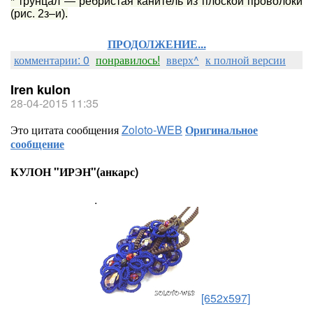
* трунцал — ребристая канитель из плоской проволоки
(рис. 2з–и).
ПРОДОЛЖЕНИЕ...
комментарии: 0
понравилось!
вверх^
к полной версии
Iren kulon
28-04-2015 11:35
Это цитата сообщения
Zoloto-WEB
Оригинальное
сообщение
КУЛОН "ИРЭН"(анкарс)
.
[652x597]