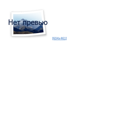
[604x461]