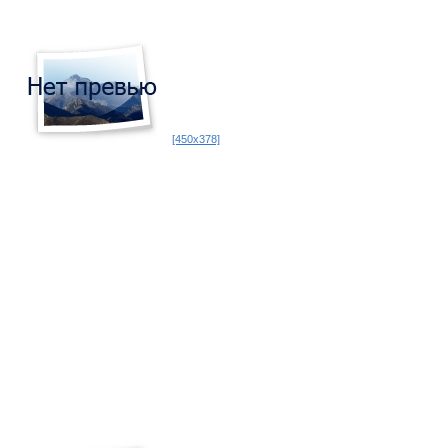
[450x378]