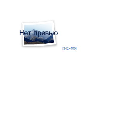
[342x400]