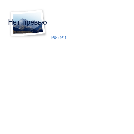
[604x461]