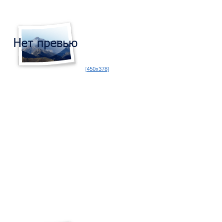
[450x378]