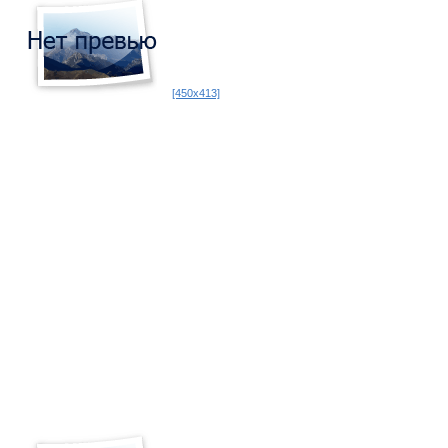
[450x413]