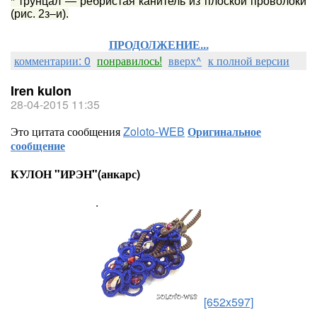
* трунцал — ребристая канитель из плоской проволоки
(рис. 2з–и).
ПРОДОЛЖЕНИЕ...
комментарии: 0
понравилось!
вверх^
к полной версии
Iren kulon
28-04-2015 11:35
Это цитата сообщения
Zoloto-WEB
Оригинальное
сообщение
КУЛОН "ИРЭН"(анкарс)
.
[652x597]