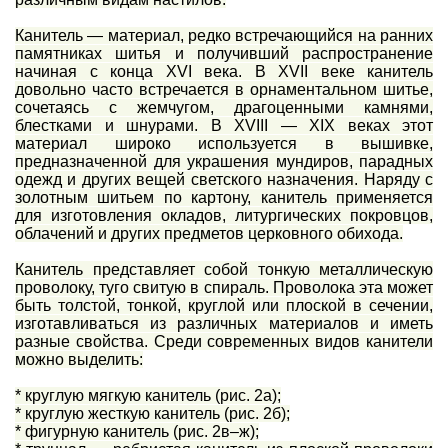
Канитель — материал, редко встречающийся на ранних
памятниках шитья и получивший распространение
начиная с конца XVI века. В XVII веке канитель
довольно часто встречается в орнаментальном шитье,
сочетаясь с жемчугом, драгоценными камнями,
блестками и шнурами. В XVIII — XIX веках этот
материал широко используется в вышивке,
предназначенной для украшения мундиров, парадных
одежд и других вещей светского назначения. Наряду с
золотным шитьем по картону, канитель применяется
для изготовления окладов, литургических покровцов,
облачений и других предметов церковного обихода.
Канитель представляет собой тонкую металлическую
проволоку, туго свитую в спираль. Проволока эта может
быть толстой, тонкой, круглой или плоской в сечении,
изготавливаться из различных материалов и иметь
разные свойства. Среди современных видов канители
можно выделить:
* круглую мягкую канитель (рис. 2а);
* круглую жесткую канитель (рис. 2б);
* фигурную канитель (рис. 2в–ж);