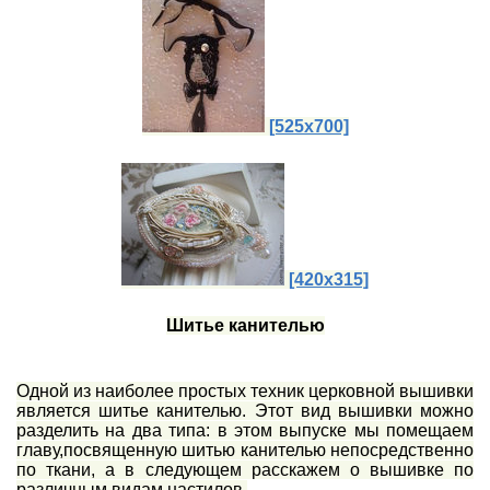
[525x700]
[420x315]
Шитье к
анителью
Одной из наиболее простых техник церковной вышивки
является шитье канителью. Этот вид вышивки можно
разделить на два типа: в этом выпуске мы помещаем
главу,посвященную шитью канителью непосредственно
по ткани, а в следующем расскажем о вышивке по
различным видам настилов.