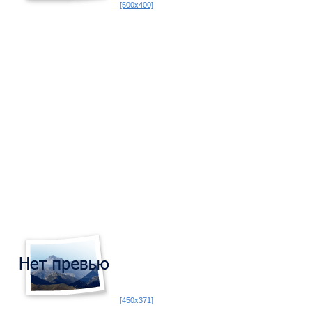
[500x400]
[450x371]