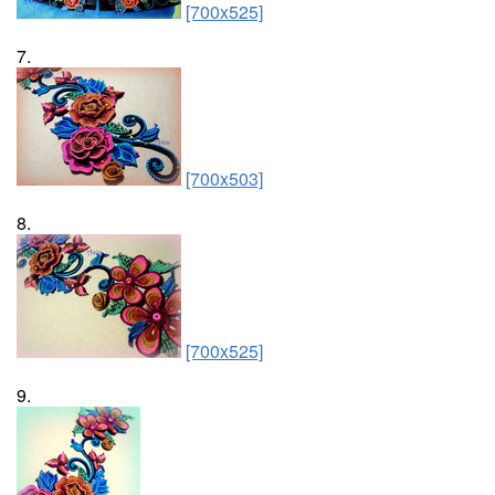
[700x525]
7.
[700x503]
8.
[700x525]
9.