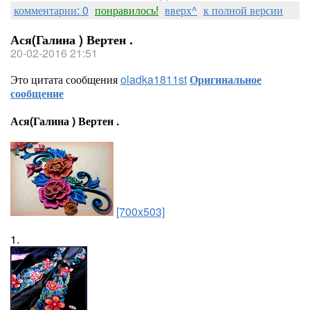
комментарии: 0
понравилось!
вверх^
к полной версии
Ася(Галина ) Вертен .
20-02-2016 21:51
Это цитата сообщения
oladka1811st
Оригинальное
сообщение
Ася(Галина ) Вертен .
[700x503]
1.