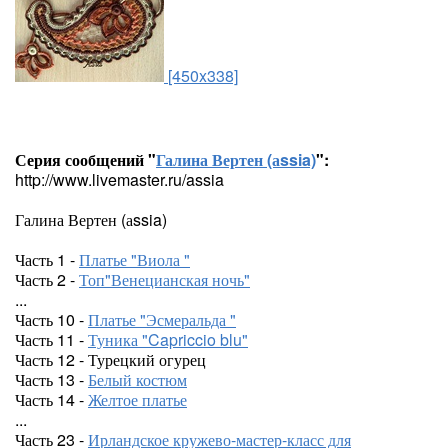
[450x338]
Серия сообщений "
Галина Вертен (аssia)
":
http://www.livemaster.ru/assia
Галина Вертен (аssia)
Часть 1 -
Платье "Виола "
Часть 2 -
Топ"Венецианская ночь"
...
Часть 10 -
Платье "Эсмеральда "
Часть 11 -
Туника "Capriccio blu"
Часть 12 - Турецкий огурец
Часть 13 -
Белый костюм
Часть 14 -
Желтое платье
...
Часть 23 -
Ирландское кружево-мастер-класс для