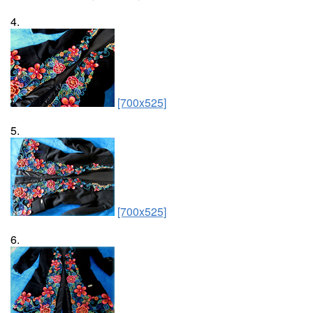
4.
[700x525]
5.
[700x525]
6.