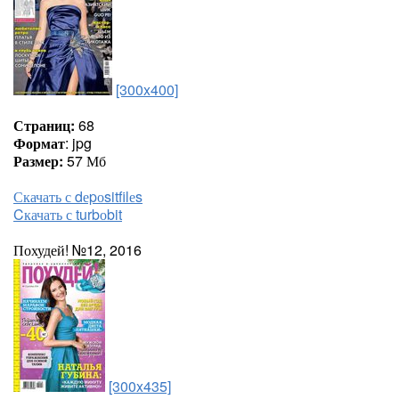
[300x400]
Страниц:
68
Формат
: jpg
Размер:
57 Мб
Скачать с dеpоsitfilеs
Cкачать с turbоbit
Похудей! №12, 2016
[300x435]