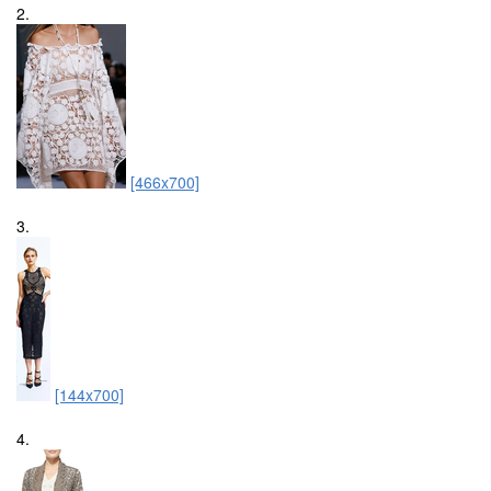
2.
[466x700]
3.
[144x700]
4.