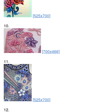
[525x700]
10.
[700x466]
11.
[525x700]
12.