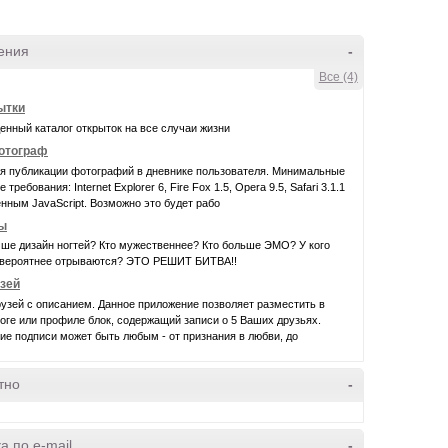
ения
-
Все (4)
ытки
нный каталог открыток на все случаи жизни
фотограф
ля публикации фотографий в дневнике пользователя. Минимальные
требования: Internet Explorer 6, Fire Fox 1.5, Opera 9.5, Safari 3.1.1
нным JavaScript. Возможно это будет рабо
ы
чше дизайн ногтей? Кто мужественнее? Кто больше ЭМО? У кого
евероятнее отрываются? ЭТО РЕШИТ БИТВА!!
узей
узей с описанием. Данное приложение позволяет разместить в
ге или профиле блок, содержащий записи о 5 Ваших друзьях.
е подписи может быть любым - от признания в любви, до
тно
-
а по e-mail
-