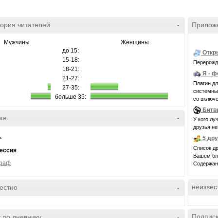
ория читателей
-
Прилож
Мужчины
Женщины
до 15:
Откр
15-18:
Перерожде
18-21:
Я - 
21-27:
Плагин д
27-35:
системные 
больше 35:
со включе
Битв
ме
-
У кого лу
друзья н
.
5 др
Список др
ессия
Вашем бло
граф
Содержани
неизвес
естно
-
Подписк
 по дневнику
-