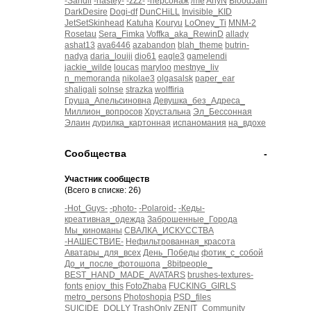
-Sandii
-nastey-
-zZz-
-персонаж
/me
AnyN
BloodJain
DarkDesire
Dogi-df
DunCHiLL
Invisible_KID
JetSetSkinhead
Katuha
Kouryu
LoOney_Ti
MNM-2
Rosetau
Sera_Fimka
Voffka_aka_RewinD
allady
ashat13
ava6446
azabandon
blah_theme
butrin-
nadya
daria_louiji
dio61
eagle3
gamelendi
jackie_wilde
loucas
maryloo
mestnye_liv
n_memoranda
nikolae3
olgasalsk
paper_ear
shaligali
solnse
strazka
wolffiria
Груша_Апельсиновна
Девушка_без_Адреса_
Миллион_вопросов
Хрустальна
Эл_Бессонная
Элаин
дурилка_картонная
испаномания
на_вдохе
Сообщества
-
Участник сообществ
(Всего в списке: 26)
-Hot_Guys-
-photo-
-Polaroid-
-Кеды-
креативная_одежда
Заброшенные_Города
Мы_киноманы
СВАЛКА_ИСКУССТВА
-НАШЕСТВИЕ-
Нефильтрованная_красота
Аватары_для_всех
День_Победы
фотик_с_собой
До_и_после_фотошопа
_8bitpeople_
BEST_HAND_MADE_AVATARS
brushes-textures-
fonts
enjoy_this
FotoZhaba
FUCKING_GIRLS
metro_persons
Photoshopia
PSD_files
SUICIDE_DOLLY
TrashOnly
ZENIT_Community