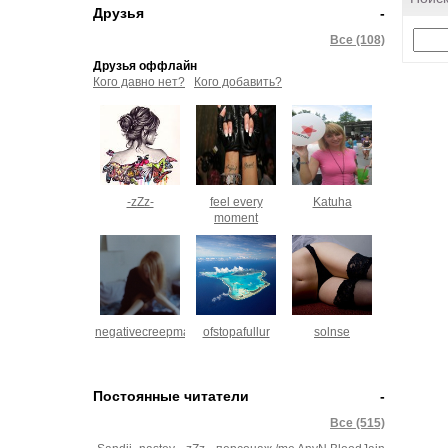
Друзья
-
Все (108)
Друзья оффлайн
Кого давно нет?
Кого добавить?
-zZz-
feel every
Katuha
moment
negativecreepmaniac
ofstopafullur
solnse
Постоянные читатели
-
Все (515)