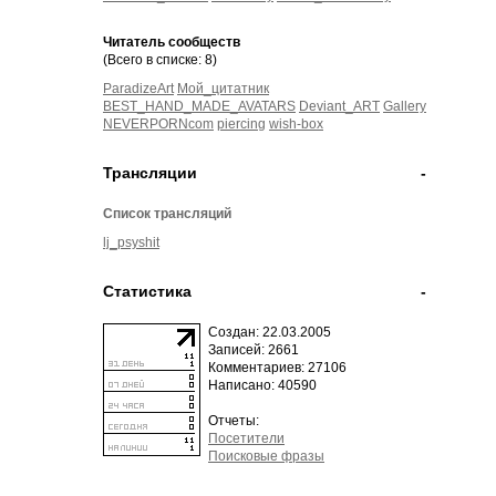
Читатель сообществ
(Всего в списке: 8)
ParadizeArt
Мой_цитатник
BEST_HAND_MADE_AVATARS
Deviant_ART
Gallery
NEVERPORNcom
piercing
wish-box
Трансляции
-
Список трансляций
lj_psyshit
Статистика
-
Создан: 22.03.2005
Записей: 2661
Комментариев: 27106
Написано: 40590
Отчеты:
Посетители
Поисковые фразы