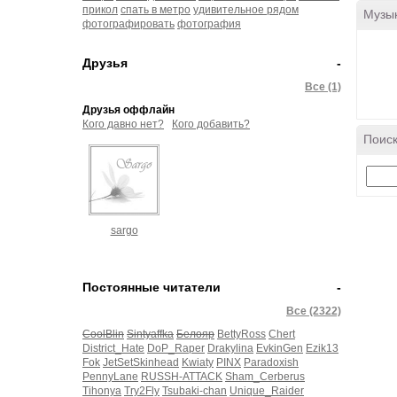
прикол
спать в метро
удивительное рядом
Музы
фотографировать
фотография
Друзья
-
Все (1)
Друзья оффлайн
Кого давно нет?
Кого добавить?
Поиск
sargo
Постоянные читатели
-
Все (2322)
CoolBlin
Sintyaffka
Белояр
BettyRoss
Chert
District_Hate
DoP_Raper
Drakylina
EvkinGen
Ezik13
Fok
JetSetSkinhead
Kwiaty
PINX
Paradoxish
PennyLane
RUSSH-ATTACK
Sham_Cerberus
Tihonya
Try2Fly
Tsubaki-chan
Unique_Raider