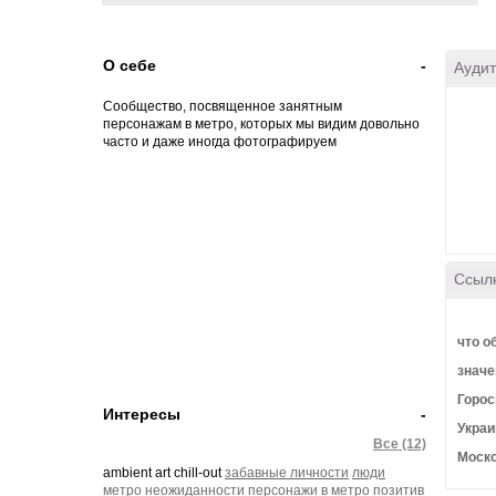
О себе
-
Аудит
Сообщество, посвященное занятным
персонажам в метро, которых мы видим довольно
часто и даже иногда фотографируем
Ссыл
что о
значе
Горос
Интересы
-
Украи
Все (12)
Моско
ambient art chill-out
забавные личности
люди
метро
неожиданности
персонажи в метро
позитив