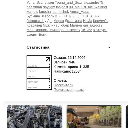
YohanScarlettson
Young_and_Sexy
alexandre75
beastman
daylight
fas
gost
iXi_Ma
just_me_walking
kor-juju
larusha
marmichek
Ангел_устал
Буркина_Фасоль
В_Л_Ю_Б_Л_Е_Н_К_А
Вик
Госпожа_Чу
ДедМороз
Джастинка
ЙаЙа
КосмичЪ
Красавец Мужчина
Любер
Маленькая_гадость
Мои_хроники
Мышара_в_трусах
Уи-Уис
в-отпуск-
уходят-Боги
Статистика
-
Создан: 16.12.2006
Записей: 946
Комментариев: 11335
Написано: 12534
Отчеты:
Посетители
Поисковые фразы