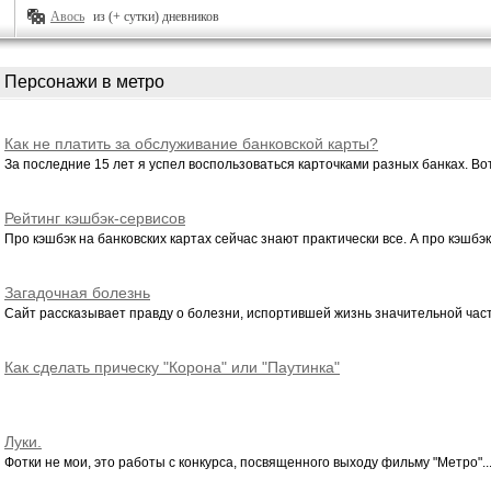
Авось
из (+ сутки) дневников
Персонажи в метро
Как не платить за обслуживание банковской карты?
За последние 15 лет я успел воспользоваться карточками разных банках. Вот 
Рейтинг кэшбэк-сервисов
Про кэшбэк на банковских картах сейчас знают практически все. А про кэшбэк-
Загадочная болезнь
Сайт рассказывает правду о болезни, испортившей жизнь значительной част
Как сделать прическу "Корона" или "Паутинка"
Луки.
Фотки не мои, это работы с конкурса, посвященного выходу фильму "Метро"..