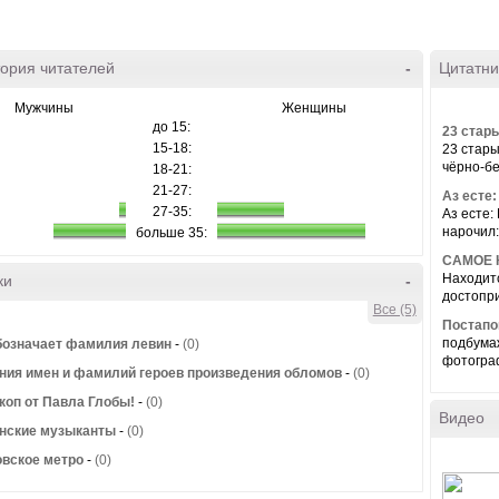
ория читателей
-
Цитатни
Мужчины
Женщины
до 15:
23 стар
15-18:
23 стары
чёрно-бе
18-21:
21-27:
Аз есте
27-35:
Аз есте
нарочил:
больше 35:
САМОЕ 
Находитс
ки
-
достопри
Все (5)
Постапо
подбума
бозначает фамилия левин
-
(0)
фотограф
ния имен и фамилий героев произведения обломов
-
(0)
коп от Павла Глобы!
-
(0)
Видео
нские музыканты
-
(0)
вское метро
-
(0)