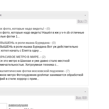
к
-
Все (7)
ых фото, которые надо видеть!
-
(0)
х фото, которые надо видеть! Нашёл в жж у v-n-zb отличные
лые фотки 1...
: ВЫШЕНЬ в роли ишака Буридана
-
(0)
: ВЫШЕНЬ в роли ишака Буридана Вот уж действительно
 хотел начать с Египта одну ...
КРАСИВОЕ МЕТРО В МИРЕ.
-
(2)
я это метро в Шанхае и уже давно стало местной
мечательностью. Хитроумная техника с...
калиптические фотки московской подземки
-
(7)
жное метро Фотохудожник goshmar занимается обработкой
ий в стиле хоррор с прим...
-
Все (89)
равнодушие