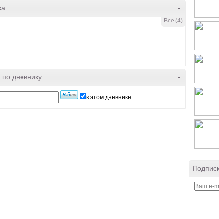
ка
-
Все (4)
 по дневнику
-
в этом дневнике
Подписк