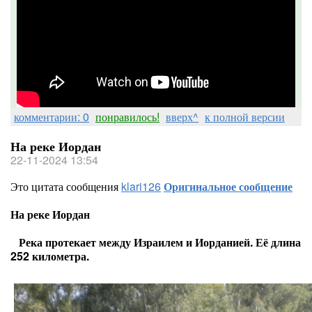
комментарии: 0
понравилось!
вверх^
к полной версии
На реке Иордан
22-11-2024 13:54
Это цитата сообщения
klari126
Оригинальное сообщение
На реке Иордан
Река протекает между Израилем и Иорданией. Её длина
252 километра.