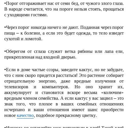
•Порог отгораживает нас от семи бед, от чужого злого глаза.
В народе считается, что на пороге нельзя стоять, прощаться
с уходящими гостями.
•Через порог никогда ничего не дают. Поданная через порог
пища – к болезни, а если это будет одежда, то тело изведет
сухотой и ломотой.
•Оберегом от сглаза служит ветка рябины или лапа ели,
прикрепленная над входной дверью.
•Если в доме частые ссоры, заведите кактус, но не забудьте,
что с ним скоро придется расстаться! Это растение собирает
отрицательную энергию, даже вредные излучения от
телевизоров и компьютеров. Но оно хранит их,
аккумулирует и становится вскоре весьма «колючим»
вредным членом семейства. А если кактус у вас зацвел – это
знак того, что плохое в ваших семейных отношениях
исчерпано и ваши отношения имеют шанс приобрести
новое
качество
, подобное прекрасному цветку.
•Никогда не оставляйте нож воткнутым в хлеб! Такой хлеб