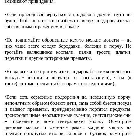
возникают привидения.
•Если приходится вернуться с полдороги домой, пути не
будет. Чтобы как‑то этого избежать, вслух поздоровайтесь с
собственным отражением в зеркале.
•Не поднимайте оброненные кем‑то мелкие монеты – на
них чаще всего сводят бородавки, болезни и порчу. Не
трогайте валяющиеся костыли, палки, трости, платки,
перчатки и другие потерянные предметы.
•Не дарите и не принимайте в подарок без символического
«откупа» платки и перчатки (к расставанию), часы (к
тоске), острые предметы (к ссорам с последствиями).
•Если есть серьезные подозрения на наведенную порчу:
непонятным образом болеют дети, сама собой бьется посуда
и падают предметы, преждевременно портятся продукты,
происходят иные необъяснимые явления, снятся плохие сны
– проведите в доме генеральную уборку. Осмотрите
дверные косяки и оконные рамы, входной коврик на
предмет воткнутых иголок, кнопок и булавок, осмотрите