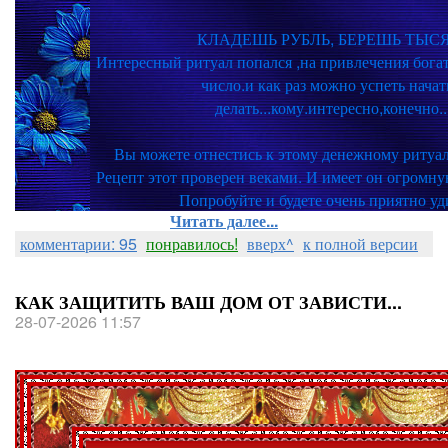
КЛАДЕШЬ РУБЛЬ, БЕРЕШЬ ТЫСЯЧ
Интересный ритуал попался ,на привлечения богат
число.и как раз можно успеть начат
делать...кому.интересно,конечно...
Вы можете отнестись к этому денежному ритуалу
Рецепт этот проверен веками. И имеет он огромн
Попробуйте и будете очень приятно у
Читать далее...
комментарии: 95
понравилось!
вверх^
к полной версии
КАК ЗАЩИТИТЬ ВАШ ДОМ ОТ ЗАВИСТИ...
28-07-2026 11:57