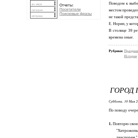
Поводом к выбо
Отчеты:
Посетители
местом проведен
Поисковые фразы
не такой предста
Е. Норин, у кот
В столице 39 ре
времена оные.
Рубрики:
Праздник
История
ГОРОД П
Суббота, 30 Мая 2
По поводу очере
1.
Повторю сво
"Хитрожопы
диаспорам."