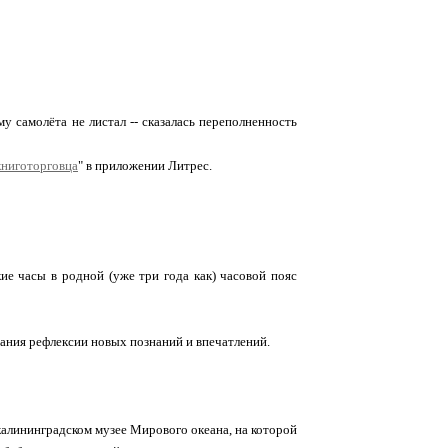
 самолёта не листал -- сказалась переполненность
книготорговца
" в приложении Литрес.
е часы в родной (уже три года как) часовой пояс
ания рефлексии новых познаний и впечатлений.
калининградском музее Мирового океана, на которой