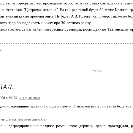
ру этого города местом проведения этого отпуска стало совпадение времен
ия фестиваля "Цифровая история". На сей раз темой будет 80-летие Калинин
вительный как во времена оные. Не будет А.В. Исаева, например. Так же не буд
орого надо бы подписать книжку про 30-летнюю войну.
гиона хотелось бы найти интересные сувениры, посвящённые Тевтонскому орд
!
АЛ...
026 г. 09:20
+ в цитатник
дной годовщины падения Города и гибели Ромейской империи вновь буду крат
и
мысли пятилетней давности
:
е и деградировавшие поздние ромеи свою державу давно просп(р)али, 