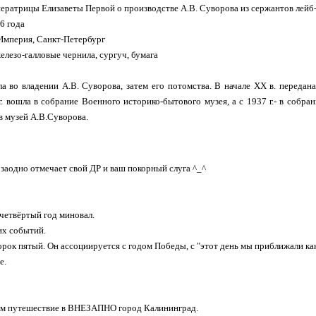
ератрицы Елизаветы Первой о производстве А.В. Суворова из сержантов лейб-
6 года
Империя, Санкт-Петербург
елезо-галловые чернила, сургуч, бумага
а во владении А.В. Суворова, затем его потомства. В начале ХХ в. передан
г. вошла в собрание Военного историко-бытового музея, а с 1937 г.- в собра
в музей А.В.Суворова.
ь заодно отмечает свой ДР и ваш покорный слуга ^_^
 четвёртый год миновал.
их событий.
сорок пятый. Он ассоциируется с годом Победы, с "этот день мы приближали как
е.
уем путешествие в ВНЕЗАПНО город Калининград.