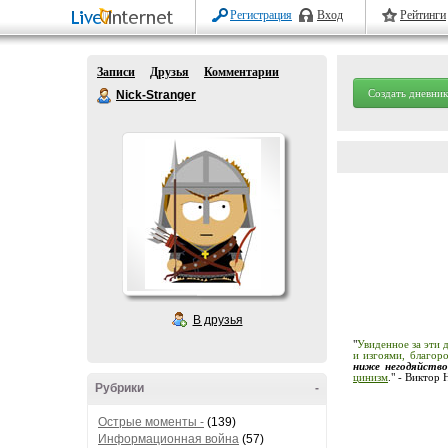
Регистрация
Вход
Рейтинги
Записи
Друзья
Комментарии
Создать дневник
Nick-Stranger
В друзья
"
Увиденное за эти 
и изгоями, благор
ниже негодяйств
цинизм
." - Виктор
Рубрики
-
Острые моменты -
(139)
Информационная война
(57)