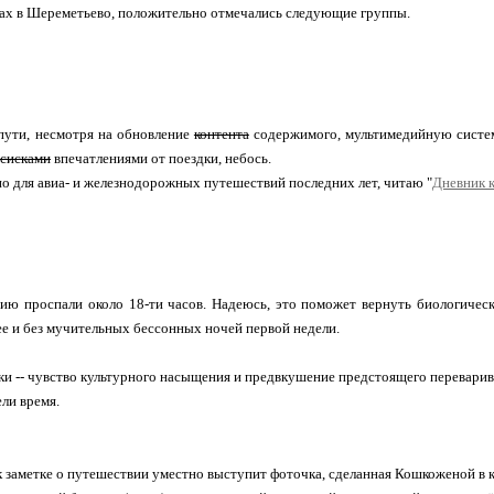
ах в Шереметьево, положительно отмечались следующие группы.
ути, несмотря на обновление
контента
содержимого, мультимедийную систему
осисками
впечатлениями от поездки, небось.
о для авиа- и железнодорожных путешествий последних лет, читаю "
Дневник 
ю проспали около 18-ти часов. Надеюсь, это поможет вернуть биологически
 и без мучительных бессонных ночей первой недели.
ки -- чувство культурного насыщения и предвкушение предстоящего переварив
ли время.
 заметке о путешествии уместно выступит фоточка, сделанная Кошкоженой в 