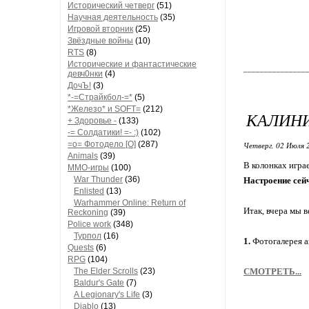
Исторический четверг
(51)
Научная деятельность
(35)
Игровой вторник
(25)
Звёздные войны
(10)
RTS
(8)
Исторические и фантастические
_______________
девч0нки
(4)
ДочЪ!
(3)
*-=Страйкбол-=*
(5)
*Железо* и SOFT=
(212)
КАЛИНИ
+ Здоровье -
(133)
-= Солдатики! =- :)
(102)
=о= Фотодело [O]
(287)
Четверг, 02 Июля 
Animals
(39)
В колонках игра
MMO-игры
(100)
War Thunder
(36)
Настроение сей
Enlisted
(13)
Warhammer Online: Return of
Итак, вчера мы 
Reckoning
(39)
Police work
(348)
Турпол
(16)
1.
Фотогалерея а
Quests
(6)
RPG
(104)
The Elder Scrolls
(23)
СМОТРЕТЬ...
Baldur's Gate
(7)
A Legionary's Life
(3)
Diablo
(13)