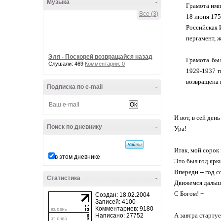
Музыка
-
Грамота имп
Все (3)
18 июня 175
Российская 
пергамент, ж
Эля - Поскорей возвращайся назад
Грамота был
Слушали: 469
Комментарии: 0
1929-1937 г
возвращена 
Подписка по e-mail
-
И вот, в сей ден
Поиск по дневнику
-
Ура!
Итак, мой сорок
в этом дневнике
Это был год ярк
Впереди -- год 
Статистика
-
Движемся дальш
С Богом! +
Создан: 18.02.2004
Записей: 4100
Комментариев: 9180
А завтра старт
Написано: 27752