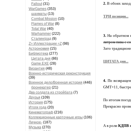
2.
В обоих заход
Fallout
(31)
WarGames
(353)
шахматы
(13)
ТРИ позиции...
Combat Mission
(10)
Flames of War
(8)
Total War
(40)
Warhammer
(222)
3.
На обратном п
Сталинград
(9)
литром пива с с
Z= Иллюстрации =Z
(98)
Зато традиционн
Астрономия
(15)
Библиотека
(277)
Цитата дня
(86)
ЦИТАТА дня...
Game.EXE
(28)
Византия
(48)
Военно-историческая реконструкция
(39)
4.
По возвращени
Военное дело/Военная история
(446)
GMT+11, быстрее
бронекатер
(21)
Два солдата из стройбата
(7)
Друзья
(109)
По итогам поезд
История
(175)
Прекрасно прове
Итоги года
(20)
Кинематограф
(216)
Коллекционные карточные игры
(106)
Личное-
(187)
А в роли
КДПВ
к
Музыка
(270)