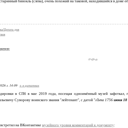
 старинный бинокль (слева), очень похожий на таковой, находившийся в доме е
ка/Цитата дня
твия
ователю
2026 г. 14:09
+ в цитатник
дировки в СПб в мае 2019 года, посещая одноимённый музей зафоткал, г
льевичу Суворову воинского звания "лейтенант", с датой "
лЪта 1756
июня 18
 встретил на ВКонтактике
музейного уровня комментарий к документу
: