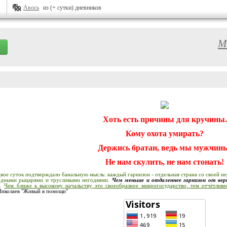
Авось
из (+ сутки) дневников
М
Хоть есть причины для кручины.
Кому охота умирать?
Держись братан, ведь мы мужчин
Не нам скулить, не нам стонать!
двое суток подтверждало банальную мысль: каждый гарнизон - отдельная страна со своей и
одными рыцарями и трусливыми негодяями.
Чем меньше и отдаленнее гарнизон от вер
о
.
Чем ближе к высокому начальству это своеобразное микрогосударство, тем отчётлив
 Николаев "Живый в помощи"