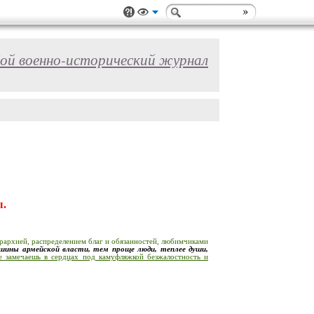
ой военно-исторический журнал
ы.
ерархией, распределением благ и обязанностей, любимчиками
шины армейской власти, тем проще люди, теплее души,
ее замечаешь в сердцах под камуфляжкой безжалостность и