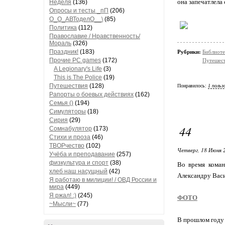
она запечатлела
Неделя
(136)
Опросы и тесты _пП
(206)
О_О_АВТоделО__\
(85)
Политика
(112)
Православие / Нравственность/
Мораль
(326)
Праздник!
(183)
Рубрики:
Библиоте
Прочие PC games
(172)
Путешес
A Legionary's Life
(3)
This is The Police
(19)
Путешествия
(128)
Понравилось:
1 польз
Рапорты о боевых действиях
(162)
Семья ()
(194)
Симуляторы
(18)
Сирия
(29)
44
Сомнабулятор
(173)
Стихи и проза
(46)
ТВОРчество
(102)
Четверг, 18 Июня 
Учёба и преподавание
(257)
физкультура и спорт
(38)
Во время коман
хлеб наш насущный
(42)
Александру Васи
Я работаю в милиции! / ОВД России и
мира
(449)
Я ржал! :)
(245)
ФОТО
~Мысли~
(77)
В прошлом году