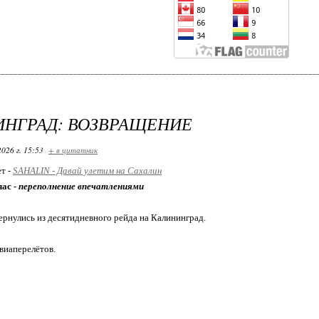
___________________________________________________________________________
НГРАД: ВОЗВРАЩЕНИЕ
2026 г. 15:53
+ в цитатник
ет -
SAHALIN - Давай улетим на Сахалин
час -
переполнение впечатлениями
вернулись из десятидневного рейда на Калининград.
виаперелётов.