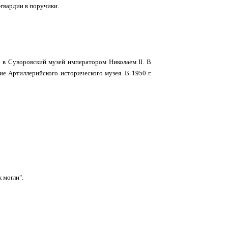
гвардии в поручики.
а в Суворовский музей императором Николаем II. В
ние Артиллерийского исторического музея. В 1950 г.
 могли".