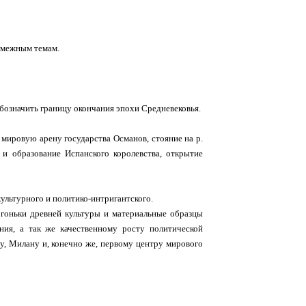
смежным темам.
бозначить границу окончания эпохи Средневековья.
 мировую арену государства Османов, стояние на р.
и образование Испанского королевства, открытие
культурного и политико-интригантского.
гоньки древней культуры и материальные образцы
ния, а так же качественному росту политической
му, Милану и, конечно же, первому центру мирового