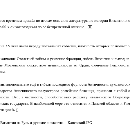
 со временем пришёл по итогам освоения литературы по истории Византии и 
в 00-х ой как воздыхал по её безвременной кончине... 🤦‍♂️
на XV века явила череду эпохальных событий, плотность которых позволяет о
окончание Столетней войны и усиление Франции, гибель Византии и выход на
ие Московским княжеством независимости от Орды, окончание Реконкисты 
ом.
тантинополем, это ещё и гибель последнего форпоста Античности: духовного, 
дарства Аппенинского полуострова ромейские беженцы, принесли с собой о
ности. Это, в частности, способствовало расцвету итальянского Возрожде
нских государств. В наибольшей мере это относится к Папской области и Ри
Венеции %-))
 Византии на Русь и русские княжества -- Каневский.JPG