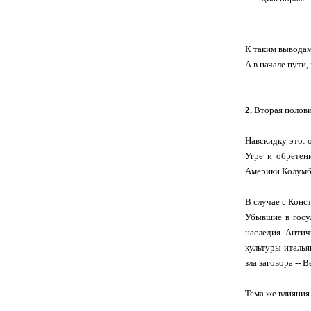
К таким выводам
А в начале пути, 
2.
Вторая полови
Навскидку это: 
Угре и обретен
Америки Колумб
В случае с Конс
Убывшие в госу
наследия Антич
культуры италья
зла заговора -- 
Тема же влияния