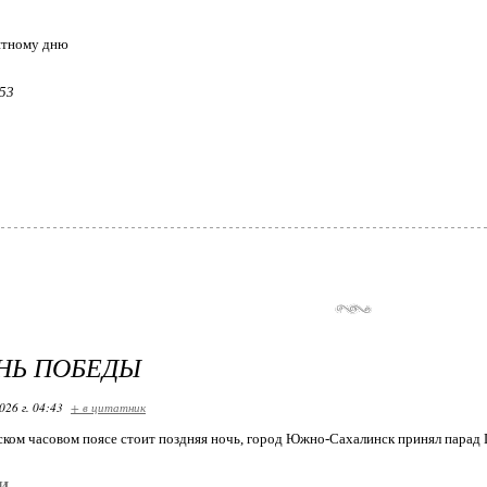
ятному дню
453
ЕНЬ ПОБЕДЫ
026 г. 04:43
+ в цитатник
ском часовом поясе стоит поздняя ночь, город Южно-Сахалинск принял парад
...