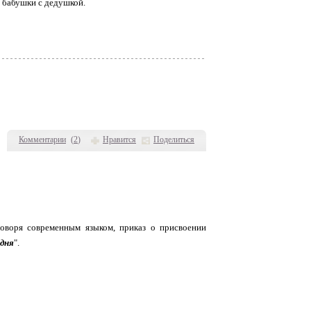
ё бабушки с дедушкой.
Комментарии
(
2
)
Нравится
Поделиться
оворя современным языком, приказ о присвоении
 дня
".