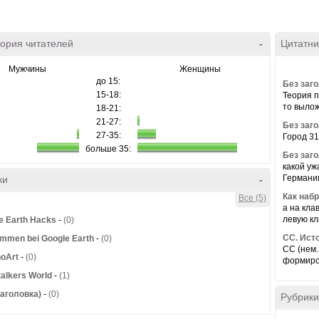
ория читателей
-
Цитатни
Мужчины
Женщины
до 15:
Без заг
15-18:
Теория п
то вылож
18-21:
21-27:
Без заг
27-35:
Город 31
больше 35:
Без заг
какой уж
Германии:
ки
-
Как наб
Все (5)
а на кла
левую кл
e Earth Hacks
-
(0)
CC. Ист
ommen bei Google Earth
-
(0)
СС (нем.
oArt
-
(0)
формиров
talkers World
-
(1)
заголовка)
-
(0)
Рубрики