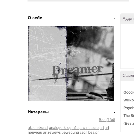
О себе
-
Аудит
Ссыл
Googl
Willk
Psych
Интересы
-
The S
Все (134)
(Без 
aktionskunst
analoge fotografie
architecture
art
art
nouveau
art reviews
bewegung
cecil beaton