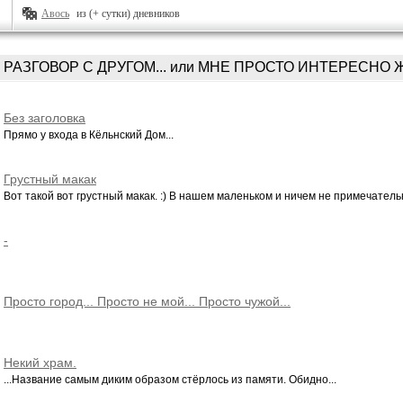
Авось
из (+ сутки) дневников
РАЗГОВОР С ДРУГОМ... или МНЕ ПРОСТО ИНТЕРЕСНО Ж
Без заголовка
Прямо у входа в Кёльнский Дом...
Грустный макак
Вот такой вот грустный макак. :) В нашем маленьком и ничем не примечательн
-
Просто город... Просто не мой... Просто чужой...
Некий храм.
...Название самым диким образом стёрлось из памяти. Обидно...