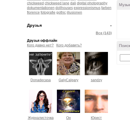
chickweed
chickweed lane
dali
digital photography
Музы
dokumentationen
dollhouses
expressionismus
farben
florence
fotografie
gothic
illusionen
Друзья
-
Все (143)
Друзья оффлайн
Кого давно нет?
Кого добавить?
Поиск
Donadecasa
GalyCalgary
sandzy
Журналисточка
Он
Юрист
„
Träume nicht dein Leben,
sondern lebe deinen