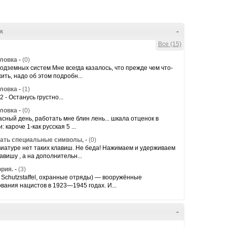
к
-
Все (15)
оловка
-
(0)
одземных систем Мне всегда казалось, что прежде чем что-
ить, надо об этом подробн...
оловка
-
(1)
2 - Останусь грустно...
оловка
-
(0)
асный день, работать мне блин лень... шкала отценок в
 кароче 1-как русская 5 ...
рать специальные символы,
-
(0)
виатуре нет таких клавиш. Не беда! Нажимаем и удерживаем
авишу , а на дополнительн...
ория.
-
(3)
 Schutzstaffel, охранные отряды) — вооружённые
ания нацистов в 1923—1945 годах. И...
-