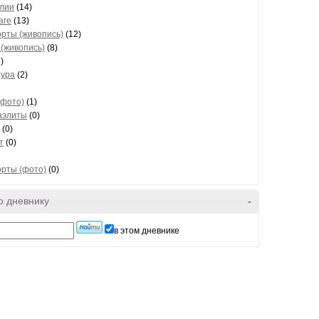
лии
(14)
are
(13)
рты (живопись)
(12)
(живопись)
(8)
)
тура
(2)
(фото)
(1)
аэлиты
(0)
(0)
т
(0)
рты (фото)
(0)
о дневнику
-
в этом дневнике