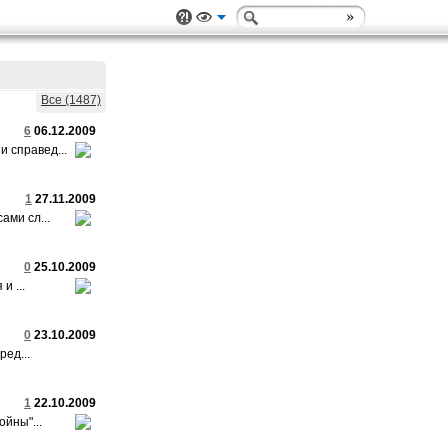
Все (1487)
6
06.12.2009
 справед...
1
27.11.2009
ами сл...
0
25.10.2009
 ...
0
23.10.2009
ед...
1
22.10.2009
йны"...