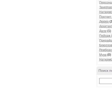
Персона
Tavelmal
Натюрмо
Портрет 
Дюрер
(2
Архитек
Дали
(1)
Пейзаж 
Прераф
Брюллов
Рембран
Муха
(0)
Натюрмо
Поиск п