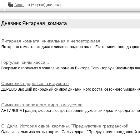
Авось
из (+ сутки) дневников
Дневник Янтарная_комната
Янтарная комната, уникальная и неповторимая
Янтарная комната входила в число парадных залов Екатерининского дворца и
Горгульи, силы хаоса...
Впервые о горгульях я узнала из романа Виктора Гюго - горбун Квазимодо час
Символика деревьев в искусстве
ДЕРЕВО Высший природный символ динамичного роста, сезонного умирания и
Символика животного мира в искусстве
АНТИЛОПА Грация, скорость, острота зрения, духовный идеал и средство пер
С. Дали. История одной картины. "Предчувствие гражданской
войны"...
Одна из самых известных картин Сальвадора... "Предчувствие гражданской во