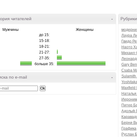
ория читателей
-
Рубрики
Мужчины
Женщины
модерни
до 15:
Лаура Л
15-18:
Гвидо Р
18-21:
Наото Х
21-27:
Михаил 
27-35:
Леонард
больше 35:
Gary Ben
Csaba M
Sulamith
ска по e-mail
-
Yoshitak
Maxfield 
Наталья
Иероним
Питер Б
Адольф 
Каравад
Берни В
Графика
Руслан 