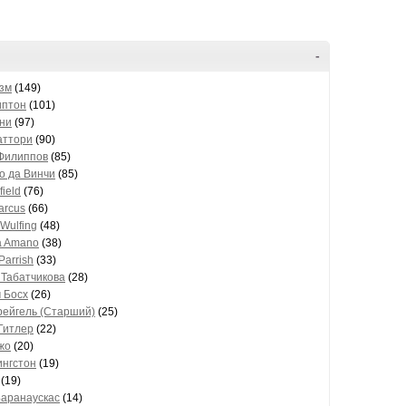
-
зм
(149)
иптон
(101)
ени
(97)
аттори
(90)
Филиппов
(85)
о да Винчи
(85)
field
(76)
arcus
(66)
 Wulfing
(48)
a Amano
(38)
Parrish
(33)
 Табатчикова
(28)
 Босх
(26)
рейгель (Старший)
(25)
Гитлер
(22)
жо
(20)
ингстон
(19)
(19)
Баранаускас
(14)