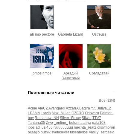
ab imo pectore
Gabriela Lizard
Ostreuss
pmos nmos
Аркадий
Соглядатай
Зинатович
Постоянные читатели
-
Все (284)
Acme
AleCZ
Avangardi
AzzarrA
Bagira755
Juliya12
LEAMA
Larzia
Max_Milian
OZERO
Orlovaru
Painter-
boy
Romanow_NN
Silver_Foxxy
Silwin
TTV7
Tantana35
Zwe
_online_
belonnataliya
gala108
iposlad
lusi456
lyuuuuuuuu
mechta_real2
oksymoron
oljaajlo
putnik
svetasever
tusenbobel
vasily_sergeev