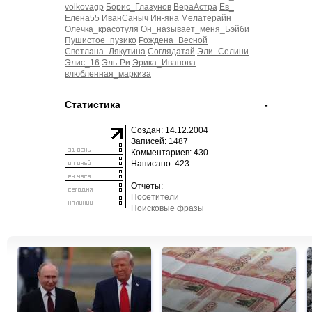
volkovagp
Борис_Глазунов
ВераАстра
Ев_
Елена55
ИванСаныч
Ин-яна
Мелатерайн
Олечка_красотуля
Он_называет_меня_Бэйби
Пушистое_пузико
Рождена_Весной
Светлана_Лякутина
Соглядатай
Эли_Селини
Элис_16
Эль-Ри
Эрика_Иванова
влюбленная_маркиза
Статистика
-
Создан: 14.12.2004
Записей: 1487
Комментариев: 430
Написано: 423
Отчеты:
Посетители
Поисковые фразы