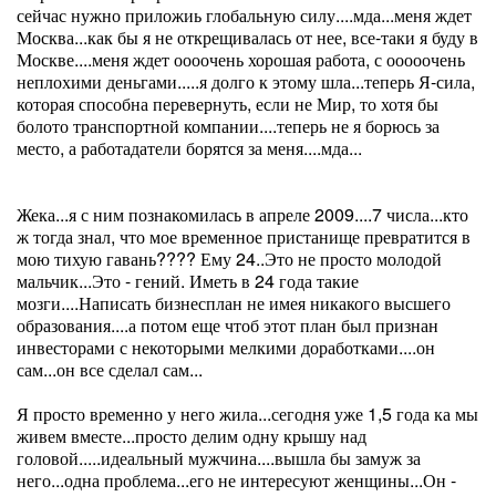
сейчас нужно приложиь глобальную силу....мда...меня ждет
Москва...как бы я не открещивалась от нее, все-таки я буду в
Москве....меня ждет оооочень хорошая работа, с ооооочень
неплохими деньгами.....я долго к этому шла...теперь Я-сила,
которая способна перевернуть, если не Мир, то хотя бы
болото транспортной компании....теперь не я борюсь за
место, а работадатели борятся за меня....мда...
Жека...я с ним познакомилась в апреле 2009....7 числа...кто
ж тогда знал, что мое временное пристанище превратится в
мою тихую гавань???? Ему 24..Это не просто молодой
мальчик...Это - гений. Иметь в 24 года такие
мозги....Написать бизнесплан не имея никакого высшего
образования....а потом еще чтоб этот план был признан
инвесторами с некоторыми мелкими доработками....он
сам...он все сделал сам...
Я просто временно у него жила...сегодня уже 1,5 года ка мы
живем вместе...просто делим одну крышу над
головой.....идеальный мужчина....вышла бы замуж за
него...одна проблема...его не интересуют женщины...Он -