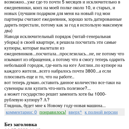
возможно...уже где-то почти 5 месяцев и исключительно в
ежедневники, коих на моей полке около 10, и старых, и
новых (лучшим подарком для меня на новый год мои
партнеры считают ежедневник, хорошо хоть датированные
дарить перестали, потому как за год я использую максимум
два)
Наводя исключительный порядок (читай-генеральная
уборка) в своей квартире, я решила посчитать эти самые
купюры, которые вылетали из
ежедневников...посчитала...прослезилась...не, не потому что
изымают из обращения, а потому что я смогу теперь одарить
небольшой городок, где-нить на юге Англии..по купюре на
каждого жителя...всего набралось почти 3800...а если
плюсовать еще и то, что на работе..
вот теперь думаю..оставить данное количество все-таки на
сувениры или купить что-нить полезное?...
а может государство решит заменить хотя бы 1000-
рублевую купюру? А?
Глядишь, будет мне к Новому году-новая машина...
комментарии: 0
понравилось!
вверх^
к полной версии
Без заголовка