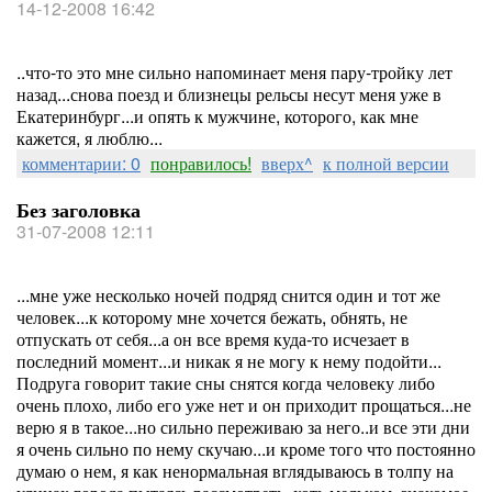
14-12-2008 16:42
..что-то это мне сильно напоминает меня пару-тройку лет
назад...снова поезд и близнецы рельсы несут меня уже в
Екатеринбург...и опять к мужчине, которого, как мне
кажется, я люблю...
комментарии: 0
понравилось!
вверх^
к полной версии
Без заголовка
31-07-2008 12:11
...мне уже несколько ночей подряд снится один и тот же
человек...к которому мне хочется бежать, обнять, не
отпускать от себя...а он все время куда-то исчезает в
последний момент...и никак я не могу к нему подойти...
Подруга говорит такие сны снятся когда человеку либо
очень плохо, либо его уже нет и он приходит прощаться...не
верю я в такое...но сильно переживаю за него..и все эти дни
я очень сильно по нему скучаю...и кроме того что постоянно
думаю о нем, я как ненормальная вглядываюсь в толпу на