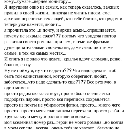
кому...бумаге...вернее монитору...
Я нарушила одно из самых, как теперь оказалось, важных
правил в своей жизни...никогда не читать писем, смс,
архивов переписки тех людей, кто тебе близок, кто рядом и,
теперь уже кажется, любит...
я прочитала это...и почту, и архив аськи...спрашивается,
почему не закрыла сразу??? потому что увидела повтор
развития своего романа...при чем, с теми же фразами,
душещипательными словечками, даже смайлики те же
самые, в тех же самых местах...
И опять я не знаю что делать, крылья вдруг сломали, резко,
больно, сразу...
Ну не пойму я, ну что надо-то??? Что надо сделать чтоб
быть той единственной, которую оберегают, любят,
заботяться...что надо сделать-то еще???? Все рухнуло, в
один момент..
просто рядом оказался ноут, просто было очень легко
подобрать пароли, просто вся переписка сохраняется,
просто из почты не убираются фотки, просто....много чего
просто...просто меня счас танком переехали, просто разбили
хрустальную мечту и растоптали осколки...
моя вселенная номер раз...герой не моего романа...но всегда
в моем сердце...всегда...очень тебя не хватает...безумно не