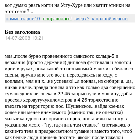
вот думаю рвать когти на Усту-Хуре или хватит этники на
этот сезон?...
комментарии: 0
понравилось!
вверх^
к полной версии
Без заголовка
14-07-2008 10:21
мда..после бурно проведенного саянского кольца-5 и
держания (просто держания) диплома фестиваля и золотой
ирии в руках, пока какой-то незнакомый мальчик сбежав со
сцены, вручив мне это все и переодеваясь на ходу, с
воплями, мля ни х...не успеваю!...я поняла, из сибири я...да,
никак иначе..правда поняла я это как только два совершенно
сумашедших человека в 22.45 запрыгнули в машину, дабы
проехав херовутучукилометров в 4.26 торжественно
въехать на территорию пос. Шушенское...найдя кое-как
более или менее внемяемого (именно так, не опечатка)
мальчика-одного-из-организаторов, поставили палатку в
указанном месте - "ну, где-нить там ставьте", спотыкаясь о
какие-то тела в предрассветном тумане и вместо того, чтоб
как белые люди прилечь поспать, якобы после тяжелой