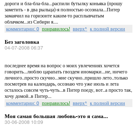
дороги и бла-бла-бла...распили бутылку коньяка (прошу
заметить - в два рыльца)-я полностью осознала...Питер
замаячил на горизонте каким-то расплывчатым
облачком...из Сибири я....
комментарии: 0
понравилось!
вверх^
к полной версии
Без заголовка
04-07-2008 06:37
последнее время на вопрос о моих увлечениях хочется
говорить...люблю царапать гвоздем иномарки...не, ничего
личного..просто скучно...мне скучно..пришло лето..только
посмотрев на календарь, осознаю что уже июль и лета
осталось совсем чуть-чуть...в Питер поеду, вот..а просто так,
хочу домой..в Питер...
комментарии: 0
понравилось!
вверх^
к полной версии
Моя самая большая любовь-это я сама...
30-06-2008 10:09