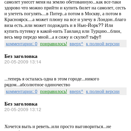
самолет унесет меня на землю обетованную...как все-таки
здорово что можно прийти и купить билет на самолет, сесть
и улететь погулять....в Питер..а потом в Москву, а потом в
Красноярск....а может плюну на все и улечу в Лондон..благо
виза есть..или может подождать и в Нью-Йорк?? Или
купить путевку в какой-нить Таиланд или Турцию...блин,
весь мир передо мной...а я сижу и скулю!! тьфу!!
комментарии: 0
понравилось!
вверх^
к полной версии
Без заголовка
20-05-2009 13:14
...теперь я осталась одна в этом городе...никого
рядом...абсолютное одиночество
комментарии: 0
понравилось!
вверх^
к полной версии
Без заголовка
20-05-2009 13:12
Хочется выть и реветь..или просто выговориться...не