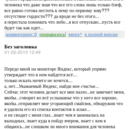
человека что даже зная что все его слова лишь только блеф,
все равно готова нестить к нему по первому зову???
отсутствие гордости??? да вроде не без этого...
я перестала понимать что либо...я все отпускаю...пусть все
будет так как идет...
комментарии: 0
понравилось!
вверх^
к полной версии
Без заголовка
01-02-2010 12:49
Передо мной на мониторе Яндекс, который упрямо
утверждает что в нем найдется всё....
только искать ничего не хочется....
а, нет...Уважаемый Яндекс, найди мое счастье...
Сейчас этот человек делает все мне назло...не замечает меня,
якобы...говорит во всё услышанье что у него все хорошо,
якобы..отправляет мне угорающий смайлик, обнаружив что
я удалила его из списка контактов в аське...
и не сводит с меня глаз...знает чем я занималась на
выходных, знает куда я пойду вчером, знает с кем я
общаюсь...не слишком ли много внимания для человека