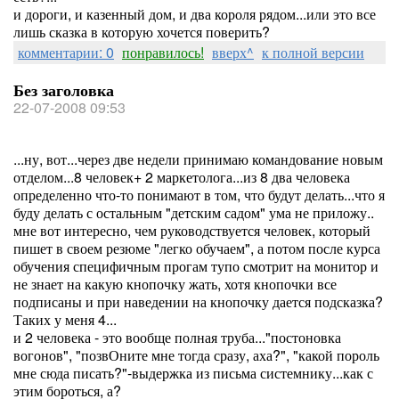
и дороги, и казенный дом, и два короля рядом...или это все
лишь сказка в которую хочется поверить?
комментарии: 0
понравилось!
вверх^
к полной версии
Без заголовка
22-07-2008 09:53
...ну, вот...через две недели принимаю командование новым
отделом...8 человек+ 2 маркетолога...из 8 два человека
определенно что-то понимают в том, что будут делать...что я
буду делать с остальным "детским садом" ума не приложу..
мне вот интересно, чем руководствуется человек, который
пишет в своем резюме "легко обучаем", а потом после курса
обучения специфичным прогам тупо смотрит на монитор и
не знает на какую кнопочку жать, хотя кнопочки все
подписаны и при наведении на кнопочку дается подсказка?
Таких у меня 4...
и 2 человека - это вообще полная труба..."постоновка
вогонов", "позвОните мне тогда сразу, аха?", "какой пороль
мне сюда писать?"-выдержка из письма системнику...как с
этим бороться, а?