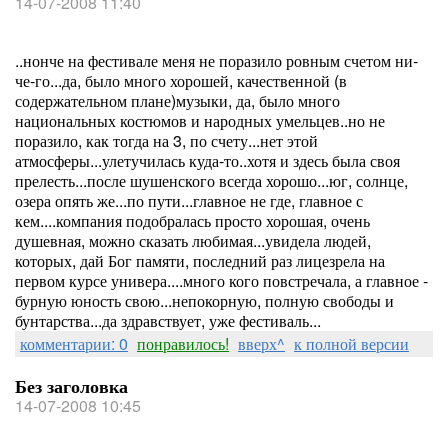
14-07-2008 11:40
..нонче на фестивале меня не поразило ровным счетом ни-
че-го...да, было много хорошей, качественной (в
содержательном плане)музыки, да, было много
национальных костюмов и народных умельцев..но не
поразило, как тогда на 3, по счету...нет этой
атмосферы...улетучилась куда-то..хотя и здесь была своя
прелесть...после шушенского всегда хорошо...юг, солнце,
озера опять же...по пути...главное не где, главное с
кем....компания подобралась просто хорошая, очень
душевная, можно сказать любимая...увидела людей,
которых, дай Бог памяти, последний раз лицезрела на
первом курсе универа....много кого повстречала, а главное -
бурную юность свою...непокорную, полную свободы и
бунтарства...да здравствует, уже фестиваль...
комментарии: 0
понравилось!
вверх^
к полной версии
Без заголовка
14-07-2008 10:45