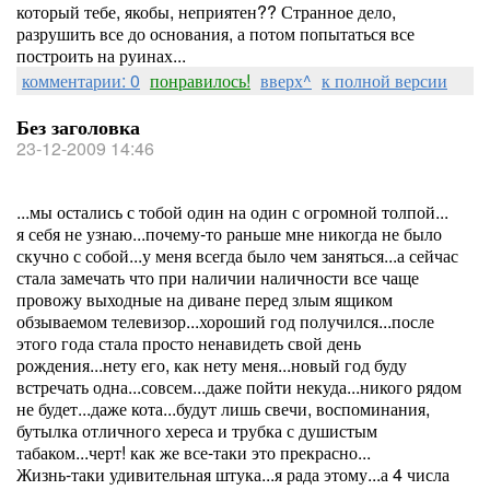
который тебе, якобы, неприятен?? Странное дело,
разрушить все до основания, а потом попытаться все
построить на руинах...
комментарии: 0
понравилось!
вверх^
к полной версии
Без заголовка
23-12-2009 14:46
...мы остались с тобой один на один с огромной толпой...
я себя не узнаю...почему-то раньше мне никогда не было
скучно с собой...у меня всегда было чем заняться...а сейчас
стала замечать что при наличии наличности все чаще
провожу выходные на диване перед злым ящиком
обзываемом телевизор...хороший год получился...после
этого года стала просто ненавидеть свой день
рождения...нету его, как нету меня...новый год буду
встречать одна...совсем...даже пойти некуда...никого рядом
не будет...даже кота...будут лишь свечи, воспоминания,
бутылка отличного хереса и трубка с душистым
табаком...черт! как же все-таки это прекрасно...
Жизнь-таки удивительная штука...я рада этому...а 4 числа