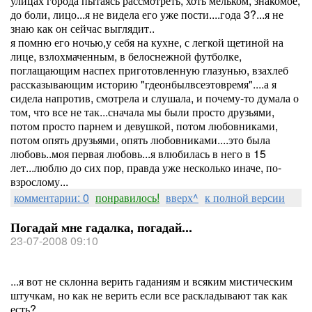
улицах города пытаясь рассмотреть, хоть мельком, знакомое,
до боли, лицо...я не видела его уже пости....года 3?...я не
знаю как он сейчас выглядит..
я помню его ночью,у себя на кухне, с легкой щетиной на
лице, взлохмаченным, в белоснежной футболке,
поглащающим наспех приготовленную глазунью, взахлеб
рассказывающим историю "гдеонбылвсеэтовремя"....а я
сидела напротив, смотрела и слушала, и почему-то думала о
том, что все не так...сначала мы были просто друзьями,
потом просто парнем и девушкой, потом любовниками,
потом опять друзьями, опять любовниками....это была
любовь..моя первая любовь...я влюбилась в него в 15
лет...люблю до сих пор, правда уже несколько иначе, по-
взрослому...
комментарии: 0
понравилось!
вверх^
к полной версии
Погадай мне гадалка, погадай...
23-07-2008 09:10
...я вот не склонна верить гаданиям и всяким мистическим
штучкам, но как не верить если все раскладывают так как
есть?...