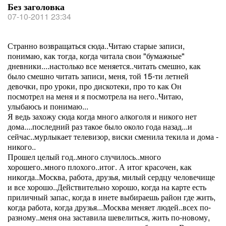
Без заголовка
07-10-2011 23:34
Странно возвращаться сюда..Читаю старые записи,
понимаю, как тогда, когда читала свои "бумажные"
дневники....настолько все меняется..читать смешно, как
было смешно читать записи, меня, той 15-ти летней
девочки, про уроки, про дискотеки, про то как Он
посмотрел на меня и я посмотрела на него..Читаю,
улыбаюсь и понимаю...
Я ведь захожу сюда когда много алкоголя и никого нет
дома....последний раз такое было около года назад...и
сейчас..мурлыкает телевизор, виски сменила текила и дома -
никого..
Прошел целый год..много случилось..много
хорошего..много плохого..итог. А итог красочен, как
никогда..Москва, работа, друзья, милый сердцу человечище
и все хорошо..Действительно хорошо, когда на карте есть
приличный запас, когда в инете выбираешь район где жить,
когда работа, когда друзья...Москва меняет людей..всех по-
разному..меня она заставила шевелиться, жить по-новому,