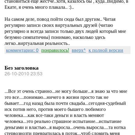
становиться еще жестче..хотя, казалось бы , куда..Видимо, в
Екате, я очень много плакала.. :)..
На самом деле, повод пойти сюда был другим.. Читая
регулярно записи своих виртуальных друзей (читаю
регулярно и всегда записи только двух людей который мне
безумно симпатичны) понимаю, насколько здесь
легко..виртуальная реальность..
комментарии: 0
понравилось!
вверх^
к полной версии
Без заголовка
26-10-2010 23:53
...Все эт очень странно...не могу больше...я знаю за что мне
это все....понимаю...ничего в жизни просто так не
бывает....год назад была почти свадьба...сегодня-судебный
иск потив него, против моего бышего любимого
человека....как все-таки деньги и власть меняют
человека...это реально страшное испытание...испытание
деньгами и властью...я выросла...очень выросла....та нотка
стервознозти превратилась в поток...чтоб сломить меня