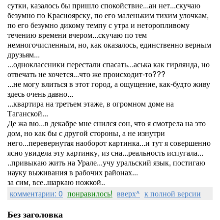
сутки, казалось бы пришло спокойствие...ан нет...скучаю
безумно по Красноярску, по его маленьким тихим улочкам,
по его безумно дикому темпу с утра и неторопливому
течению времени вчером...скучаю по тем
немногочисленным, но, как оказалось, единственно верным
друзьям...
...одноклассники перестали спасать...аська как гирлянда, но
отвечать не хочется...что же происходит-то???
...не могу влиться в этот город, а ощущение, как-будто живу
здесь очень давно...
...квартира на третьем этаже, в огромном доме на
Таганской...
Де жа вю...в декабре мне снился сон, что я смотрела на это
дом, но как бы с другой стороны, а не изнутри
него...перевернутая наоборот картинка...и тут я совершенно
ясно увидела эту картинку, из сна...реальность испугала...
..привыкаю жить на Урале...учу уральский язык, постигаю
науку выживания в рабочих районах...
за сим, все..шаркаю ножкой..
комментарии: 0
понравилось!
вверх^
к полной версии
Без заголовка