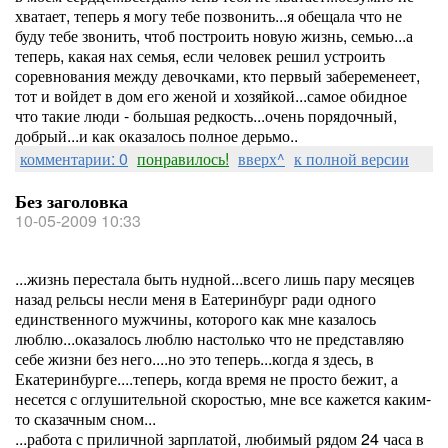
хватает, теперь я могу тебе позвонить...я обещала что не
буду тебе звонить, чтоб построить новую жизнь, семью...а
теперь, какая нах семья, если человек решил устроить
соревнования между девочками, кто первый забеременеет,
тот и войдет в дом его женой и хозяйкой...самое обидное
что такие люди - большая редкость...очень порядочный,
добрый...и как оказалось полное дерьмо..
комментарии: 0
понравилось!
вверх^
к полной версии
Без заголовка
10-05-2009 10:33
...жизнь перестала быть нудной...всего лишь пару месяцев
назад рельсы несли меня в Еатеринбург ради одного
единственного мужчины, которого как мне казалось
люблю...оказалось люблю настолько что не представляю
себе жизни без него....но это теперь...когда я здесь, в
Екатеринбурге....теперь, когда время не просто бежит, а
несется с оглушительной скоростью, мне все кажется каким-
то сказачным сном...
...работа с приличной зарплатой, любимый рядом 24 часа в