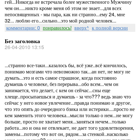
гей...Никогда не встречала более мужественного Мужчину
чем он.....никто кроме меня об этом не знает...для всех
непосвященных - мы пара, как ни странно...ему 24, мне
32... люблю его...сильно...это мой родной человек...
комментарии: 0
понравилось!
вверх^
к полной версии
Без заголовка
26-04-2010 13:15
...странно все-таки...казалось бы, всё уже..всё кончилось,
понимаю мозгами что невозможно так...ан нет, не могу не
думать...это и есть самое страшное, когда постоянно
думаешь о человеке, без перерыва...обо всем...чем он
занимается, что делает, с кем он сейчас...сны еще
хлеще..просыпаешься и думаешь - за что??? ведь знаю что
сейчас у него новое увлечение...правда понимаю и другое,
что это опять до очередного бзика или истерики....просто не
кем заменить этого человека...мысли только о нем...не могу
больше, просто не хватает меня...заняться нечем...только
работа...но и она не отвлекает, не дает того удовлетворения,
замены...потому что вот он, рядом...за стенкой..насколько