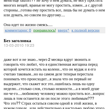
меня еще хватит?? не хочу о нем думать, не могу простить
многих вещей, вранья не могу простить, измен...а с другой
стороны...готова ему простить все, лишь бы не думать о нем
или думать, но совсем по-другому....
Она идет по жизни смеясь.....
комментарии: 0
понравилось!
вверх^
к полной версии
Без заголовка
13-03-2010 19:23
даже вот и не знаю...через 2 месяца вдруг звонить и
говорить что любит, что я единственная жегщина перед
которой хочется встать на колени...что он мудак и я его
считаю таковым...но на самом деле теперья перестала
понимать что происходит...я знала что он первый не
выдержит, что скажет все это..ошиблась лишь на одну
неделю...столько слов, столько нежности....а в моей душе
ни-че-го....любимому человеку можно простить все...вопрос
лишь в том останется ли он после этого любимым???
Что это?? Страх остаться совсем одной в этой жизни, в
чужом городе...или действительно я настолько люблю этого