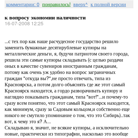
комментарии: 0
понравилось!
вверх^
к полной версии
к вопросу экономии наличности
16-07-2008 12:25
...с тех пор как наше расчудесное государство решило
заменить бумажные десятирублевые купюры на
металлические деньги, я, будучи патриотом своего города,
решила эти самые купюры складывать (с целью раздачи
оных в качестве сувениров иностранным гражданам,
потому как очень уж удобно на вопрос заграничных
граждан "откуда вы?",не просто отвечать, типа из
Красноярска, а потом долго объяснять где же этот самый
Красноярск находится, а гордо разворачивать купюру и
наглядно показывать гражданам, типа "вот!"...и почему-то
сразу всем понятно, что этот самый Красноярск находится,
как минимум, сразу за Садовым кольцом,и собственно еще
никого не смутило упоминание о том, что это Сибирь)..так
вот, к чему это я? А...
Складываю я, значит, не всякие купюры, а исключительно
новые, практически из типографии, насколько это вообще