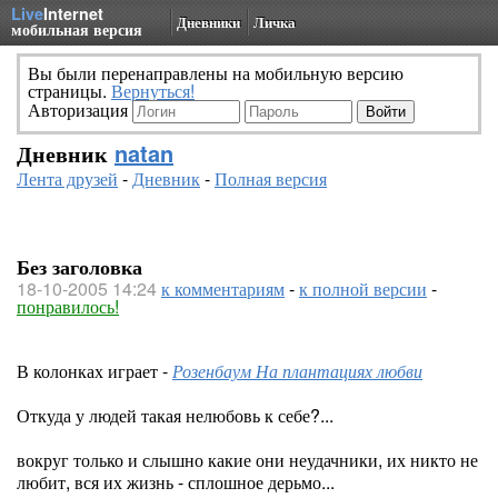
Live
Internet
Дневники
Личка
мобильная версия
Вы были перенаправлены на мобильную версию
страницы.
Вернуться!
Авторизация
Дневник
natan
Лента друзей
-
Дневник
-
Полная версия
Без заголовка
18-10-2005 14:24
к комментариям
-
к полной версии
-
понравилось!
В колонках играет -
Розенбаум На плантациях любви
Откуда у людей такая нелюбовь к себе?...
вокруг только и слышно какие они неудачники, их никто не
любит, вся их жизнь - сплошное дерьмо...