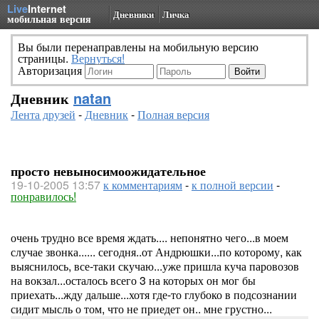
Live
Internet
Дневники
Личка
мобильная версия
Вы были перенаправлены на мобильную версию
страницы.
Вернуться!
Авторизация
Дневник
natan
Лента друзей
-
Дневник
-
Полная версия
просто невыносимоожидательное
19-10-2005 13:57
к комментариям
-
к полной версии
-
понравилось!
очень трудно все время ждать.... непонятно чего...в моем
случае звонка...... сегодня..от Андрюшки...по которому, как
выяснилось, все-таки скучаю...уже пришла куча паровозов
на вокзал...осталось всего 3 на которых он мог бы
приехать...жду дальше...хотя где-то глубоко в подсознании
сидит мысль о том, что не приедет он.. мне грустно...