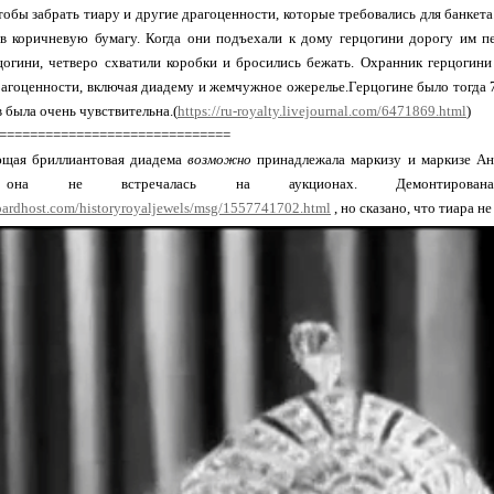
тобы забрать тиару и другие драгоценности, которые требовались для банкета
в коричневую бумагу. Когда они подъехали к дому герцогини дорогу им п
огини, четверо схватили коробки и бросились бежать. Охранник герцогини
рагоценности, включая диадему и жемчужное ожерелье.Герцогине было тогда 7
в была очень чувствительна.(
https://ru-royalty.livejournal.com/6471869.html
)
==============================
ющая бриллиантовая диадема
возможно
принадлежала маркизу и маркизе Анг
 она не встречалась на аукционах. Демонтиров
oardhost.com/historyroyaljewels/msg/1557741702.html
, но сказано, что тиара н