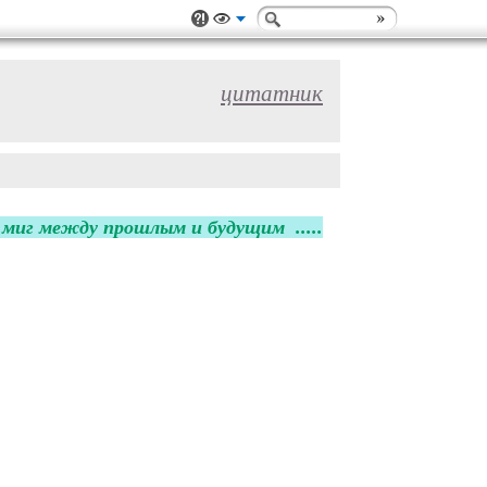
цитатник
 миг между прошлым и будущим .....