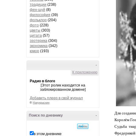
традиции
(238)
фен-шуй
(8)
философия
(39)
фольклор
(204)
фото
(228)
цветы
(303)
цитата
(57)
эзотерика
(304)
экономика
(342)
юмор
(193)
-
К приложению
Радио в блоге
[Этот ролик находится на
заблокированном домене]
Добавить плеер в свой журнал
©
Накукрыскин
Для создани
Поиск по дневнику
-
Королём Гео
Судьба тиа
Фредерикой
в этом дневнике