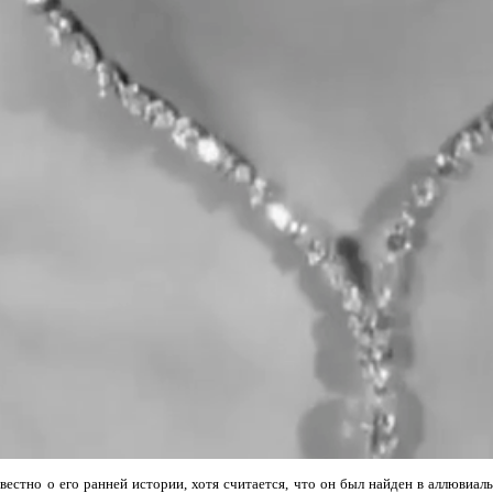
вестно о его ранней истории, хотя считается, что он был найден в аллювиа