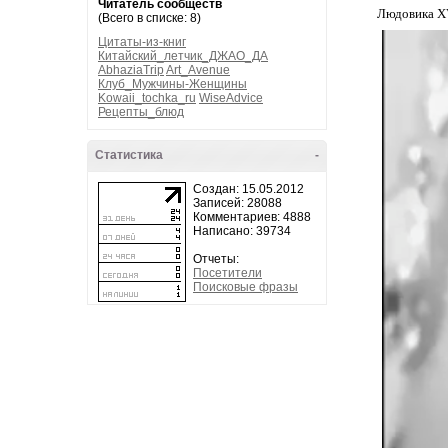
Читатель сообществ
Людовика X
(Всего в списке: 8)
Цитаты-из-книг
Китайский_летчик_ДЖАО_ДА
AbhaziaTrip
Art_Avenue
Клуб_Мужчины-Женщины
Kowaii_tochka_ru
WiseAdvice
Рецепты_блюд
Статистика
-
Создан: 15.05.2012
Записей: 28088
Комментариев: 4888
Написано: 39734
Отчеты:
Посетители
Поисковые фразы