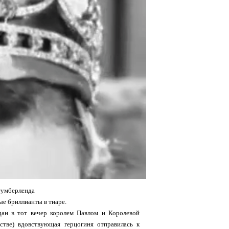
тумберленда
ые бриллианты в тиаре.
дан в тот вечер королем Павлом и Королевой
стве) вдовствующая герцогиня отправилась к