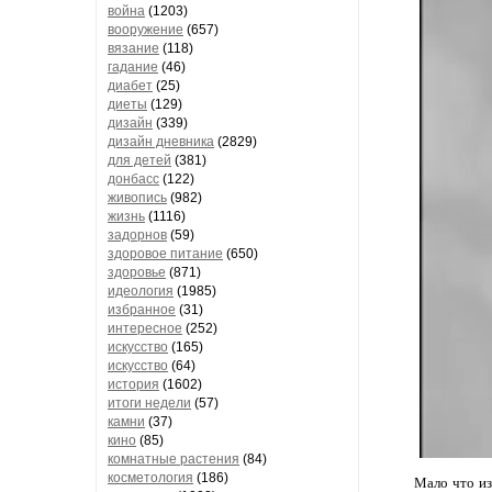
война
(1203)
вооружение
(657)
вязание
(118)
гадание
(46)
диабет
(25)
диеты
(129)
дизайн
(339)
дизайн дневника
(2829)
для детей
(381)
донбасс
(122)
живопись
(982)
жизнь
(1116)
задорнов
(59)
здоровое питание
(650)
здоровье
(871)
идеология
(1985)
избранное
(31)
интересное
(252)
искусство
(165)
искусство
(64)
история
(1602)
итоги недели
(57)
камни
(37)
кино
(85)
комнатные растения
(84)
косметология
(186)
Мало что из