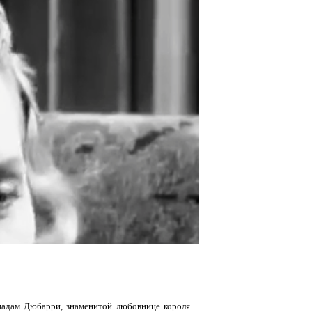
 мадам Дюбарри, знаменитой любовнице короля