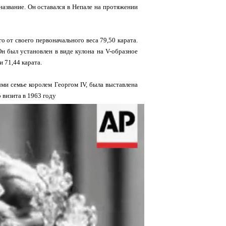
название. Он оставался в Непале на протяжении
о от своего первоначального веса 79,50 карата.
н был установлен в виде кулона на V-образное
 71,44 карата.
ми семье королем Георгом IV, была выставлена
о визита в 1963 году