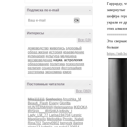
Гаррарду, ч
завернутые 
Подписка по e-mail
-
шофёра герц
украли ее д
этих алмазо
Интересы
-
==========
Все (19)
Эта сверка
больше
домоводство
живопись
здоровый
образ жизни
история
краеведение
https://mb.b
кулинария
культура
медицина
москвоведение
наука. астрология
образование
политика
психология
религия
социология
фотография
эзотерика
экономика
юмор
Постоянные читатели
-
Все (360)
Mila111111
Sophocles
Anushka_M
Beauti_Flash
Evany
Gloritta
HUNTERMANIA
Helenaanna
IKIDOKA
IRISHA___IRISHKA
Infinity_I
Lady_LM_77
Larisa194704
Lesnic
Magpiesolo
Mellodika
Prosto_Natali
Rina702
Tanny0902
beryozk
daring