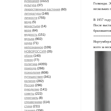
кулинария
(1022)
Голконды. Э
культура
(37)
нескольких 
лекарственные растения
(60)
литература
(148)
личности
(755)
В 1957 году
мода
(5)
После выста
монастыри
(14)
море
(64)
бриллиантов
мудрость
(151)
==========
музыка
(902)
Нортумберле
наука
(71)
всего за нес
непознанное
(109)
НОВОРОССИЯ
(35)
обзор
(140)
плеер
(77)
политика
(4355)
природа
(266)
психология
(608)
путешествия
(341)
религия
(282)
Россия
(296)
рукоделие
(141)
советы
(222)
спектакль
(8)
справочники
(114)
стихи
(211)
техника
(206)