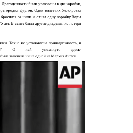
. Драгоценности были упакованы в две коробки,
ерегородил фургон. Один налетчик блокировал
 бросился за ними и отнял одну коробку.Воры
5 лет. В семье были другие диадемы, но потеря
лси. Точно не установлена принадлежность, и
ана? О ней упомянуто здесь-
е была замечена ни на одной из Маркиз Англси.