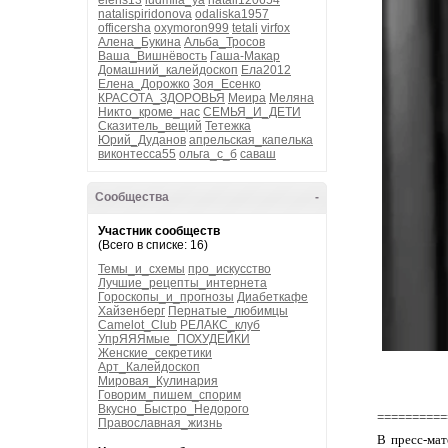
elens13
ludmila_ya
natali120654
natalispiridonova
odaliska1957
officersha
oxymoron999
tetali
virfox
Алена_Букина
Альба_Тросов
Ваша_Вишнёвость
Гаша-Макар
Домашний_калейдоскоп
Ела2012
Елена_Дорожко
Зоя_Есенко
КРАСОТА_ЗДОРОВЬЯ
Меира
Меляна
Никто_кроме_нас
СЕМЬЯ_И_ДЕТИ
Сказитель_вещий
Тетежка
Юрий_Дуданов
апрельская_капелька
виконтесса55
ольга_с_б
саваш
Сообщества
-
Участник сообществ
(Всего в списке: 16)
Темы_и_схемы
про_искусство
Лучшие_рецепты_интернета
Гороскопы_и_прогнозы
Диабеткафе
Хайзенберг
Пернатые_любимцы
Camelot_Club
РЕЛАКС_клуб
УпрЯЯЯмые_ПОХУДЕЙКИ
Женские_секретики
Арт_Калейдоскоп
Мировая_Кулинария
Говорим_пишем_спорим
Вкусно_Быстро_Недорого
==========
Православная_жизнь
В пресс-мат