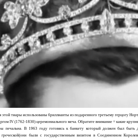
я этой тиары использованы бриллианты из подаренного третьему герцогу Нор
ргом IV (1762-1830) церемониального меча. Обратите внимание = какие крупн
ры печальна. В 1963 году готовясь к банкету который должен был быть 
 греческой(они были с государственным визитом в Соединенном Королев