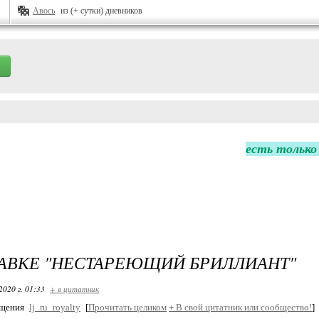
Авось
из (+ сутки) дневников
есть только
АВКЕ "НЕСТАРЕЮЩИЙ БРИЛЛИАНТ"
2020 г. 01:33
+ в цитатник
бщения
lj_ru_royalty
[
Прочитать целиком
+
В свой цитатник или сообщество!
]