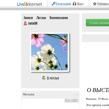
Регистрация
Вход
Рейтинги
Записи
Друзья
Комментарии
Создать дневник
natali8
В друзья
О ВЫСТ
Музыка
-
Вторник, 28 Июля 
Все (380)
Это цитата соо