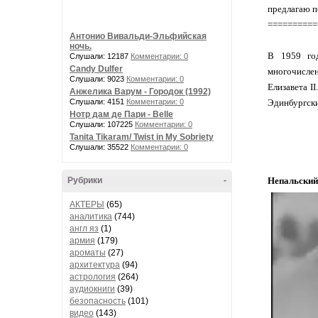
предлагаю п
==========
Антонио Вивальди-Эльфийская
ночь.
В 1959 год
Слушали: 12187
Комментарии: 0
Сandy Dulfer
многочисле
Слушали: 9023
Комментарии: 0
Елизавета I
Анжелика Варум - Городок (1992)
Слушали: 4151
Комментарии: 0
Эдинбургск
Нотр дам де Пари - Belle
Слушали: 107225
Комментарии: 0
Tanita Tikaram/ Twist in My Sobriety
Слушали: 35522
Комментарии: 0
Рубрики
-
Непальский
АКТЕРЫ
(65)
аналитика
(744)
англ яз
(1)
армия
(179)
ароматы
(27)
архитектура
(94)
астрология
(264)
аудиокниги
(39)
безопасность
(101)
видео
(143)