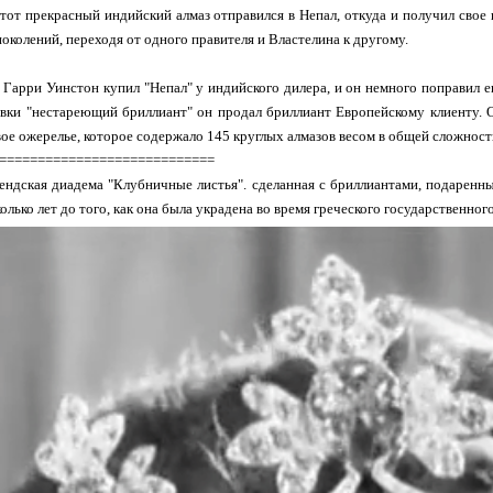
тот прекрасный индийский алмаз отправился в Непал, откуда и получил свое 
поколений, переходя от одного правителя и Властелина к другому.
 Гарри Уинстон купил "Непал" у индийского дилера, и он немного поправил ег
вки "нестареющий бриллиант" он продал бриллиант Европейскому клиенту. О
ое ожерелье, которое содержало 145 круглых алмазов весом в общей сложности
============================
ндская диадема "Клубничные листья". сделанная с бриллиантами, подаренны
колько лет до того, как она была украдена во время греческого государственног