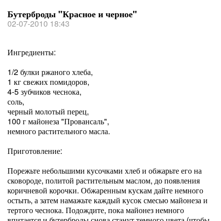
Бутерброды "Красное и черное"
02-07-2010 18:43
Ингредиенты:
1/2 булки ржаного хлеба,
1 кг свежих помидоров,
4-5 зубчиков чеснока,
соль,
черный молотый перец,
100 г майонеза "Провансаль",
немного растительного масла.
Приготовление:
Порежьте небольшими кусочками хлеб и обжарьте его на
сковороде, политой растительным маслом, до появления
коричневой корочки. Обжаренным кускам дайте немного
остыть, а затем намажьте каждый кусок смесью майонеза и
тертого чеснока. Подождите, пока майонез немного
впитается и бутерброды снова станут темного цвета (чтобы