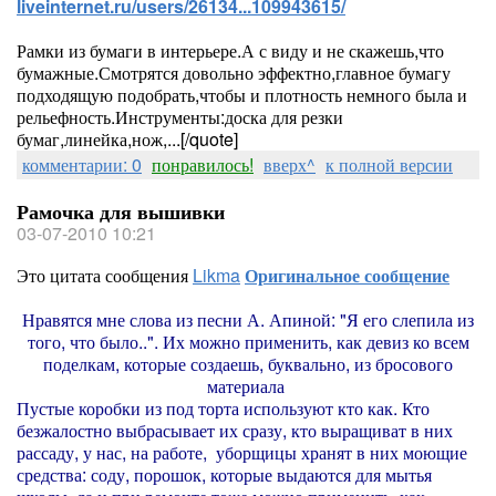
liveinternet.ru/users/26134...109943615/
Рамки из бумаги в интерьере.А с виду и не скажешь,что
бумажные.Смотрятся довольно эффектно,главное бумагу
подходящую подобрать,чтобы и плотность немного была и
рельефность.Инструменты:доска для резки
бумаг,линейка,нож,...[/quote]
комментарии: 0
понравилось!
вверх^
к полной версии
Рамочка для вышивки
03-07-2010 10:21
Это цитата сообщения
Likma
Оригинальное сообщение
Нравятся мне слова из песни А. Апиной: "Я его слепила из
того, что было..". Их можно применить, как девиз ко всем
поделкам, которые создаешь, буквально, из бросового
материала
Пустые коробки из под торта используют кто как. Кто
безжалостно выбрасывает их сразу, кто выращиват в них
рассаду, у нас, на работе, уборщицы хранят в них моющие
средства: соду, порошок, которые выдаются для мытья