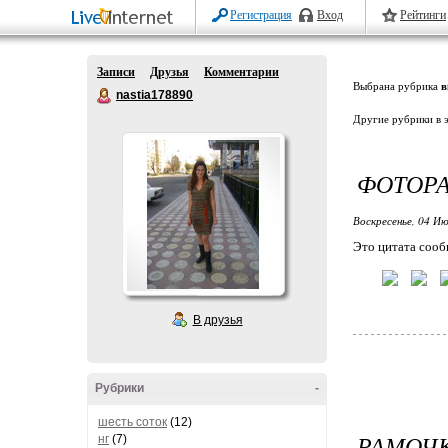
Регистрация
Вход
Рейтинги
Записи
Друзья
Комментарии
Выбрана рубрика
в
nastia178890
Другие рубрики в 
ФОТОР
Воскресенье, 04 Ию
Это цитата соо
В друзья
Рубрики
-
шесть соток
(12)
РАМОЧ
нг
(7)