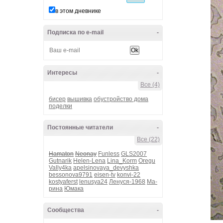
в этом дневнике
Подписка по e-mail
-
Интересы
-
Все (4)
бисер
вышивка
обустройство дома
поделки
Постоянные читатели
-
Все (22)
Hamaton
Neonay
Funless
GLS2007
Gutnarik
Helen-Lena
Lina_Korm
Oregu
Vally4ka
apelsinovaya_devyshka
bessonova9791
eisen-tv
konvi-22
kostyaferst
lenusya24
Ленуся-1968
Ма-
рина
Юмака
Сообщества
-