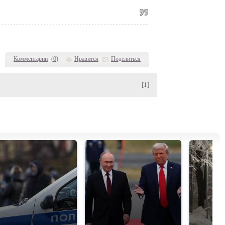
Комментарии
(
0
)
Нравится
Поделиться
[1]