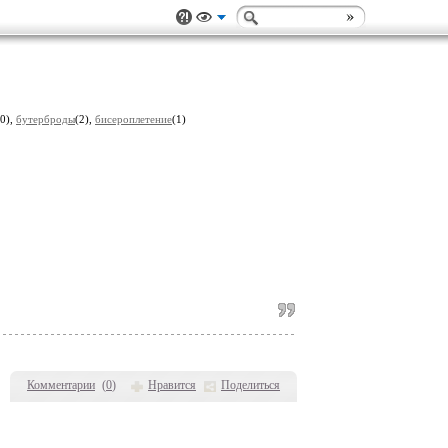
(0),
бутерброды
(2),
бисероплетение
(1)
Комментарии
(
0
)
Нравится
Поделиться