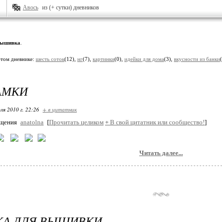
Авось
из (+ сутки) дневников
ышивка
.
этом дневнике:
шесть соток
(12),
нг
(7),
картинки
(0),
идейки для дома
(3),
вкусности из банки
АМКИ
ля 2010 г. 22:26
+ в цитатник
бщения
anatolna
[
Прочитать целиком
+
В свой цитатник или сообщество!
]
Читать далее...
КА ДЛЯ ВЫШИВКИ