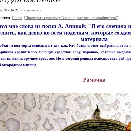
2010 г. 10:21
+ в цитатник
бщения
Likma
[
Прочитать целиком
+
В свой цитатник или сообщество!
]
ся мне слова из песни А. Апиной: "Я его слепила и
енить, как девиз ко всем поделкам, которые создае
материала
бки из под торта используют кто как. Кто безжалостно выбрасывает их ср
орщицы хранят в них моющие средства: соду, порошок, которые выдают
нить, как подручное средство. Но я сегодня решила использовать сей пре
благородную миссию.
Рамочка