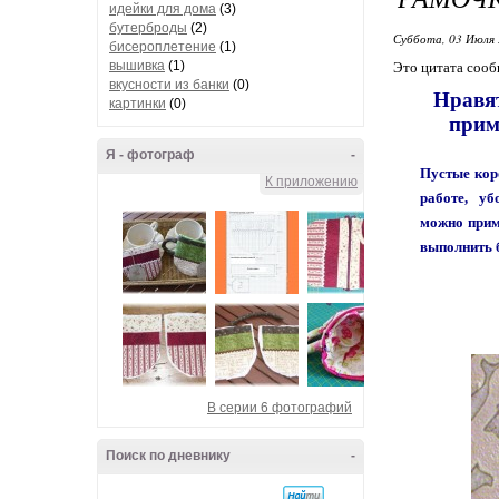
идейки для дома
(3)
бутерброды
(2)
Суббота, 03 Июля 
бисероплетение
(1)
вышивка
(1)
Это цитата соо
вкусности из банки
(0)
Нравят
картинки
(0)
прим
Я - фотограф
-
Пустые коро
К приложению
работе, уб
можно приме
выполнить 
В серии 6 фотографий
Поиск по дневнику
-