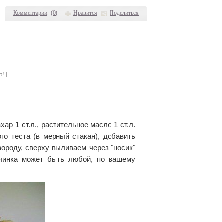
Комментарии
(
0
)
Нравится
Поделиться
о!
]
хар 1 ст.л., растительное масло 1 ст.л.
го теста (в мерный стакан), добавить
вороду, сверху выливаем через "носик"
ачинка может быть любой, по вашему