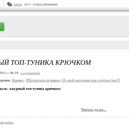
Авось
из (+ сутки) дневников
ЫЙ ТОП-ТУНИКА КРЮЧКОМ
2013 г. 09:18
+ в цитатник
бщения
Иримед
[
Прочитать целиком
+
В свой цитатник или сообщество!
]
дель: ажурный топ-туника крючком
Читать далее...
зки,майки