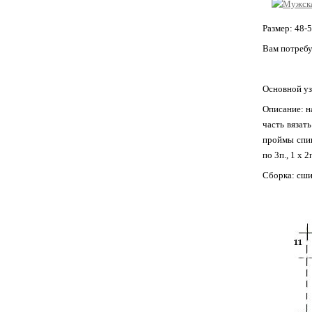
Размер: 48-5
Вам потребу
Основной уз
Описание: на
часть вязать
проймы спин
по 3п., 1 х 2
Сборка: сши