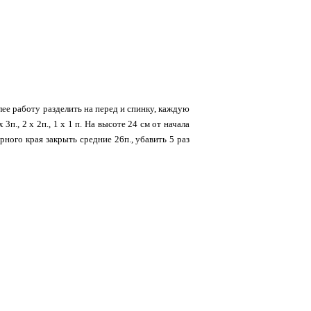
алее работу разделить на перед и спинку, каждую
 3п., 2 х 2п., 1 х 1 п. На высоте 24 см от начала
ного края закрыть средние 26п., убавить 5 раз