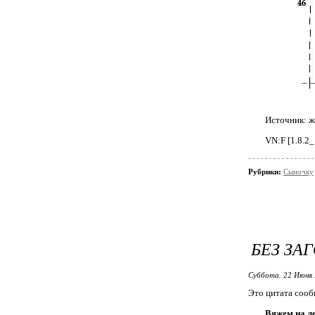
Источник: 
VN:F [1.8.2
Рубрики:
Сыночку
БЕЗ ЗА
Суббота, 22 Июня 
Это цитата соо
Вяжем на л