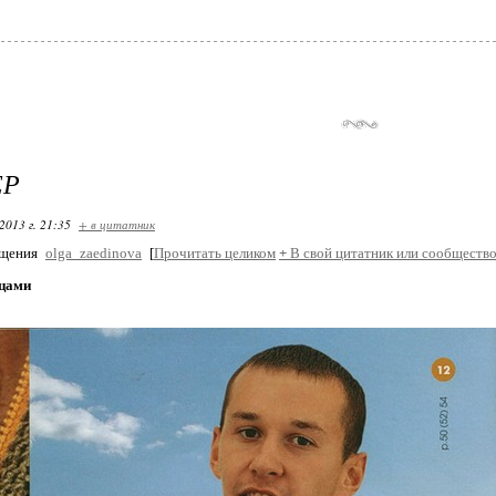
ЕР
2013 г. 21:35
+ в цитатник
бщения
olga_zaedinova
[
Прочитать целиком
+
В свой цитатник или сообщество
ицами