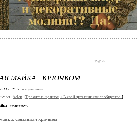
АЯ МАЙКА - КРЮЧКОМ
2013 г. 18:37
+ в цитатник
бщения
Aelen
[
Прочитать целиком
+
В свой цитатник или сообщество!
]
йка - крючком.
майка, связанная крючком