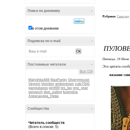
Поиск по дневнику
-
Рубрики:
Сыночку
в этом дневнике
Подписка по e-mail
-
ПУЛОВ
Пятница, 28 Июня 
Постоянные читатели
-
Это цитата соо
Все (19)
вязание сп
Malyshka488
MaxPanky
Silverymouse
Vayrem
Voenkor
amberdown
cute7000
gangubasss
gin999
les_tav
one_year
seivanch
stop_eating
tusendria
Александра_Нева
Сообщества
-
Читатель сообществ
(Всего в списке: 5)