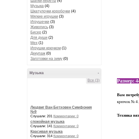
Шапки,береты
(4)
Музыка
(4)
Шкатулочки,коробочки
(4)
Мягкие игрушки
(3)
Игрушечки
(3)
Живопись
(3)
Бисер
(2)
Для души
(2)
Мех
(1)
Игрушки крючком
(1)
Декупаж
(0)
Заготовки на зиму
(0)
Музыка
-
Все (3)
Размер: 4
Вам потреб
крючок № 4.
Людвиг Ван Бетховен Симфония
№9
Техника вяз
Слушали: 201
Комментарии: 0
спокойная музыка
Слушали: 141
Комментарии: 0
Красивая музыка
Слушали: 314
Комментарии: 0