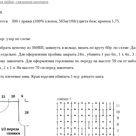
0.
ется: 300 г пряжи (100% хлопок, 565м/100г) цвета беж; крючок 1,75.
ор: узор по схеме.
брать цепочку из 360ВП, замкнуть в кольцо, вязать по кругу 60р. по схеме. Д
 отдельно. Для оформления проймы за­крыть 24п., убавить 1 раз 6п., 1 х 4п., 3 х
ку закончить. Для оформления горловины по переду на высоте 59 см от набор
п., 1 х 1 п. На высо­те 70 см перед закончить.
ть плечевые швы. Края изделия обвязать 1-м р. рачьего шага.