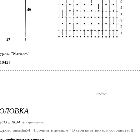
журнал “Меланж”.
_1042]
ГОЛОВКА
2013 г. 18:34
+ в цитатник
бщения
marisha54
[
Прочитать целиком
+
В свой цитатник или сообщество!
]
ето любимым мужчинам.