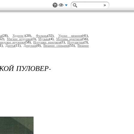
ы
(28),
Худеем:)
(20),
Фильмы
(32),
Уроки вязания
(41),
(62),
Мягкие игрушки
(3),
Музыка
(4),
Мотивы крючком
(56),
андское кружево
(58),
Игрушки крючком
(1),
Игрушечки
(3),
41),
Диеты
(11),
Декупаж
(0),
Вязание спицами
(55),
Вязание
КОЙ ПУЛОВЕР-