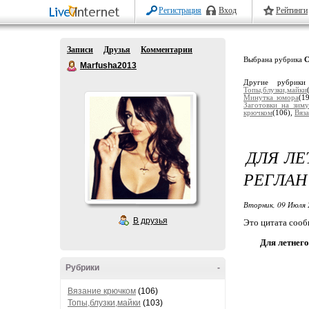
Регистрация
Вход
Рейтинги
Записи
Друзья
Комментарии
Выбрана рубрика
С
Marfusha2013
Другие рубрик
Топы,блузки,майки
Минутка юмора
(1
Заготовки на зим
крючком
(106),
Вяз
ДЛЯ ЛЕ
РЕГЛАН
Вторник, 09 Июля 
В друзья
Это цитата соо
Для летнег
Рубрики
-
Вязание крючком
(106)
Топы,блузки,майки
(103)