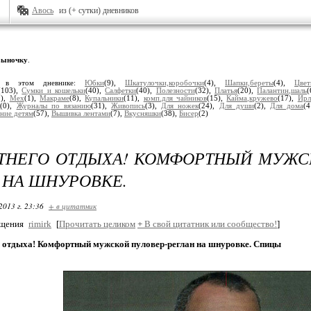
Авось
из (+ сутки) дневников
ыночку
.
и в этом дневнике:
Юбки
(9),
Шкатулочки,коробочки
(4),
Шапки,береты
(4),
Цвет
(103),
Сумки и кошельки
(40),
Салфетки
(40),
Полезности
(32),
Платья
(20),
Палантин,шаль
9),
Мех
(1),
Макраме
(8),
Купальники
(11),
комп.для чайников
(15),
Кайма,кружево
(17),
Ирл
у
(0),
Журналы по вязанию
(31),
Живопись
(3),
Для ножек
(24),
Для души
(2),
Для дома
(
ание детям
(57),
Вышивка лентами
(7),
Вкусняшки
(38),
Бисер
(2)
ТНЕГО ОТДЫХА! КОМФОРТНЫЙ МУЖС
 НА ШНУРОВКЕ.
2013 г. 23:36
+ в цитатник
бщения
rimirk
[
Прочитать целиком
+
В свой цитатник или сообщество!
]
о отдыха! Комфортный мужской пуловер-реглан на шнуровке. Спицы