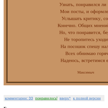
Узнать, понравился ли 
Мои посты, и оформл
Услышать критику, со
Конечно. Общих мнени
Но, что понравится, бе
Не торопитесь уходи
На посошок спешу на
Всех обнимаю горя
Надеюсь, встретимся 
Maксимыч
комментарии: 33
понравилось!
вверх^
к полной версии