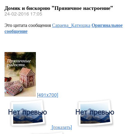
Домик и бискорню "Пряничное настроение"
24-02-2016 17:05
Это цитата сообщения
Сараева_Катющка
Оригинальное
сообщение
[491x700]
[показать]