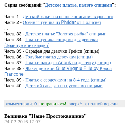
Серия сообщений "
Детское платье, пальто спицами
":
Часть 1 -
Детский жакет на основе описания взрослого
Часть 2 -
Осенняя туника из Phildar от Полисвет
...
Часть 33 -
Детское платье "Золотая рыбка" спицами
Часть 34 -
Платье-туника спицами для девочки
(французские складки)
Часть 35 - Сарафан для девочки Грейси (спицы)
Часть 36 -
Голубые платья девочкам (спицы)
Часть 37 -
Платье-накидка Anouk на девочку (спицы)
Часть 38 -
Жакет детский Gilet Virginie Fille by Кэрол
Francone
Часть 39 -
Платье с сердечками на 3-4 года (спицы)
Часть 40 -
Детский сарафан на пуговках спицами
комментарии: 0
понравилось!
вверх^
к полной версии
Вышивка "Наше Простоквашино"
24-02-2016 17:07