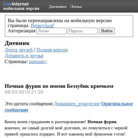
Live
Internet
Дневники
Личка
мобильная версия
Вы были перенаправлены на мобильную версию
страницы.
Вернуться!
Авторизация
Дневник
Лента друзей
/
Полная версия
Добавить в друзья
Страницы:
раньше»
Ночная фурия по имени Беззубик крючком
08-03-2019 21:30
Это цитата сообщения
Домашнее_рукоделие
Оригинальное
сообщение
Конец моим страданиям и разочарованиям!
Ночная фурия
,
конечно, не самый долгий мой долговяз, но помучиться с черной
пряжей пришлось изрядно. И вот наконец мой
дракончик
готов!