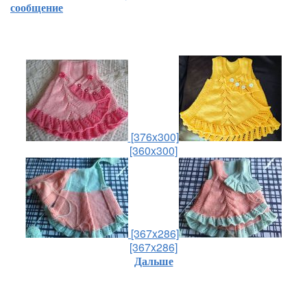
сообщение
[376x300]
[360x300]
[367x286]
[367x286]
Дальше