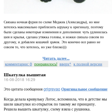
Связана ночная фурия по схеме Меджик (Александры), но мне
хотелось максимально приблизить
игрушку
к оригиналу, поэтому
были сделаны некоторые изменения и дополнения: чуть удлинилась
шея и крылья, сделана утяжка головы, и ножки связала совсем по
другому, и добавлен кошачий зрачок. Это конечно все равно не
совсем то, что хотелось, но уже близко)))
Читать далее...
комментарии: 0
понравилось!
вверх^
к полной версии
Шкатулка вышитая
16-08-2018 16:29
Это цитата сообщения
grigrevao
Оригинальное сообщение
Когда делала кривульку Лотос, вспомнила, что в детстве мы
шили шкатулки из открыток по такому же принципу.
Решила вышить шкатулку, схему взяла с рушника.