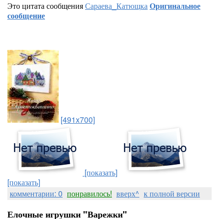
Это цитата сообщения
Сараева_Катющка
Оригинальное
сообщение
[491x700]
[показать]
[показать]
комментарии: 0
понравилось!
вверх^
к полной версии
Елочные игрушки "Варежки"