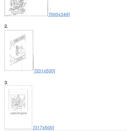
[500x349]
2.
[331x500]
3.
[317x500]