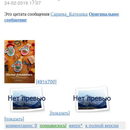
24-02-2016 17:07
Это цитата сообщения
Сараева_Катющка
Оригинальное
сообщение
[491x700]
[показать]
[показать]
комментарии: 0
понравилось!
вверх^
к полной версии