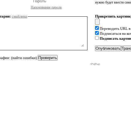
нужно будет ввести сим
Напоминание пароля
тария:
смайлики
Прикрепить картинк
Переводить URL в
Подписаться на к
Подписать карти
рафии: (найти ошибки)