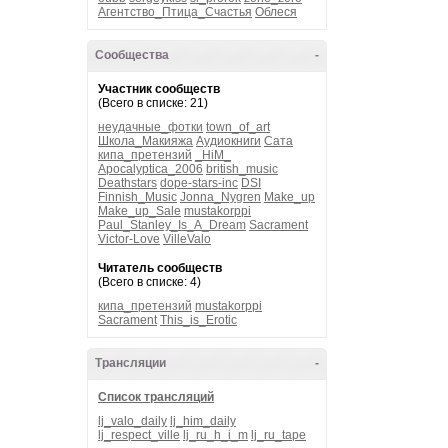
Агентство_Птица_Счастья
Облеся
Сообщества
-
Участник сообществ
(Всего в списке: 21)
неудачные_фотки
town_of_art
Школа_Макияжа
Аудиокниги
Сата
кипа_претензий
_HiM_
Apocalyptica_2006
british_music
Deathstars
dope-stars-inc
DSI
Finnish_Music
Jonna_Nygren
Make_up
Make_up_Sale
mustakorppi
Paul_Stanley_Is_A_Dream
Sacrament
Victor-Love
VilleValo
Читатель сообществ
(Всего в списке: 4)
кипа_претензий
mustakorppi
Sacrament
This_is_Erotic
Трансляции
-
Список трансляций
lj_valo_daily
lj_him_daily
lj_respect_ville
lj_ru_h_i_m
lj_ru_tape