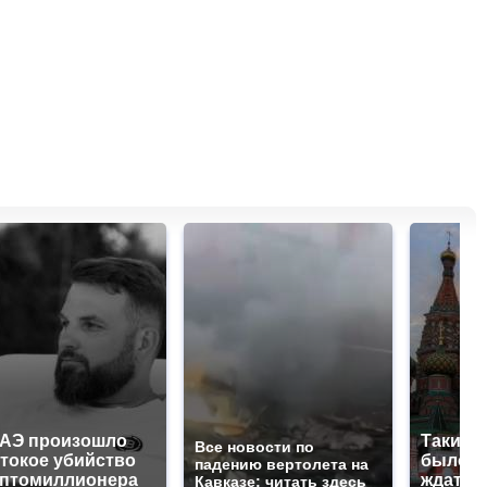
ОАЭ произошло
Таких 
Все новости по
токое убийство
было с 
падению вертолета на
иптомиллионера
ждать 
Кавказе: читать здесь