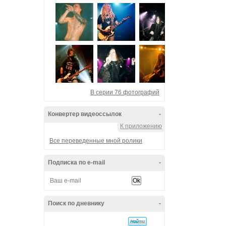
В серии 76 фотографий
Конвертер видеоссылок
-
К приложению
Все переведенные мной ролики
Подписка по e-mail
-
Поиск по дневнику
-