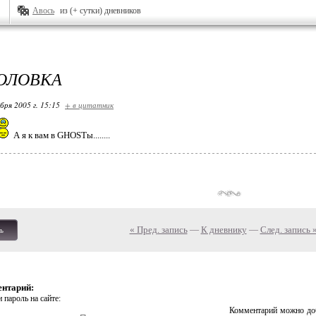
Авось
из (+ сутки) дневников
ГОЛОВКА
бря 2005 г. 15:15
+ в цитатник
А я к вам в GHOSTы........
« Пред. запись
—
К дневнику
—
След. запись 
ь
ентарий:
 пароль на сайте:
Комментарий можно доб