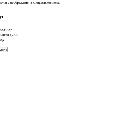
волы с изображения в специальное поле.
у:
 ссылку
омментарии
нку