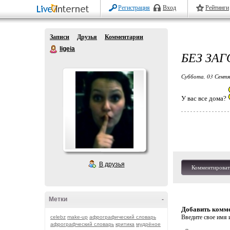
Регистрация
Вход
Рейтинги
Записи
Друзья
Комментарии
ligeia
БЕЗ ЗА
Суббота, 03 Сентя
У вас все дома?
В друзья
Комментироват
Метки
-
Добавить комм
Введите свое имя и
celebz
make-up
афрографический словарь
афрографческий словарь
критика
мудрёное