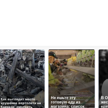
Не ешьте эту
В 
Как выглядит место
готовую еду из
жес
крушение вертолета на
магазина: список
кр
Кавказе: смотреть