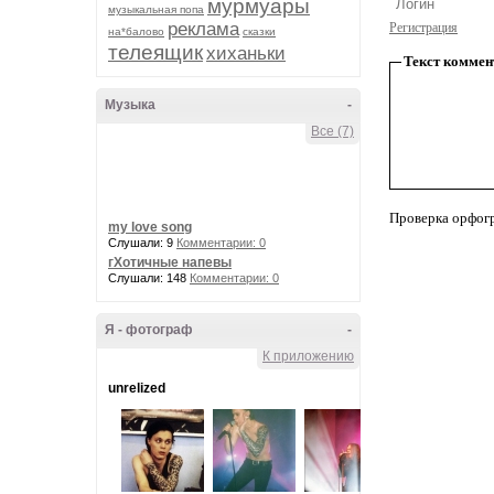
мурмуары
музыкальная попа
реклама
Регистрация
на*балово
сказки
телеящик
хиханьки
Текст коммен
Музыка
-
Все (7)
Проверка орфог
my love song
Слушали: 9
Комментарии: 0
гХотичные напевы
Слушали: 148
Комментарии: 0
Я - фотограф
-
К приложению
unrelized