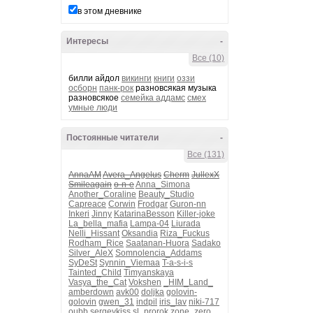
в этом дневнике
Интересы
-
Все (10)
билли айдол
викинги
книги
оззи
осборн
панк-рок
разновсякая музыка
разновсякое
семейка аддамс
смех
умные люди
Постоянные читатели
-
Все (131)
AnnaAM
Avera_Angelus
Cherm
JullexX
Smileagain
o-n-e
Anna_Simona
Another_Coraline
Beauty_Studio
Capreace
Corwin
Frodgar
Guron-nn
Inkeri
Jinny
KatarinaBesson
Killer-joke
La_bella_mafia
Lampa-04
Liurada
Nelli_Hissant
Oksandia
Riza_Fuckus
Rodham_Rice
Saatanan-Huora
Sadako
Silver_AleX
Somnolencia_Addams
SyDeSt
Synnin_Viemaa
T-a-s-i-s
Tainted_Child
Timyanskaya
Vasya_the_Cat
Vokshen
_HIM_Land_
amberdown
avk00
doljka
golovin-
golovin
gwen_31
indpil
iris_lav
niki-717
oubb
sergeykiss
sl_prorok
zone_zero