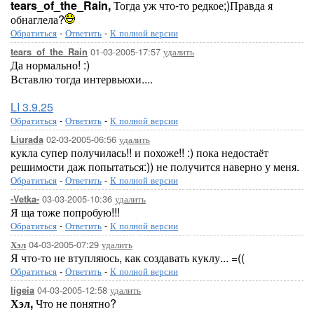
tears_of_the_Rain,
Тогда уж что-то редкое;)Правда я
обнаглела?
Обратиться
-
Ответить
-
К полной версии
01-03-2005-17:57
удалить
tears_of_the_Rain
Да нормально! :)
Вставлю тогда интервьюхи....
LI 3.9.25
Обратиться
-
Ответить
-
К полной версии
02-03-2005-06:56
удалить
Liurada
кукла супер получилась!! и похоже!! :) пока недостаёт
решимости даж попытаться:)) не получится наверно у меня.
Обратиться
-
Ответить
-
К полной версии
03-03-2005-10:36
удалить
-Vetka-
Я ща тоже попробую!!!
Обратиться
-
Ответить
-
К полной версии
04-03-2005-07:29
удалить
Хэл
Я что-то не втупляюсь, как создавать куклу... =((
Обратиться
-
Ответить
-
К полной версии
04-03-2005-12:58
удалить
ligeia
Хэл,
Что не понятно?