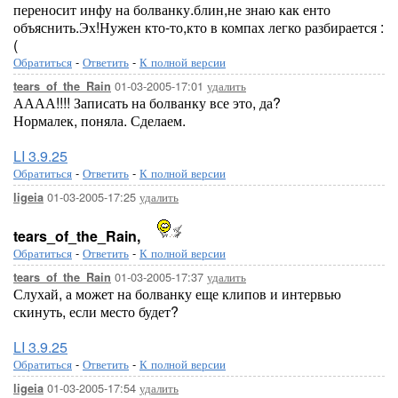
переносит инфу на болванку.блин,не знаю как енто
объяснить.Эх!Нужен кто-то,кто в компах легко разбирается :
(
Обратиться
-
Ответить
-
К полной версии
01-03-2005-17:01
удалить
tears_of_the_Rain
АААА!!!! Записать на болванку все это, да?
Нормалек, поняла. Сделаем.
LI 3.9.25
Обратиться
-
Ответить
-
К полной версии
01-03-2005-17:25
удалить
ligeia
tears_of_the_Rain,
Обратиться
-
Ответить
-
К полной версии
01-03-2005-17:37
удалить
tears_of_the_Rain
Слухай, а может на болванку еще клипов и интервью
скинуть, если место будет?
LI 3.9.25
Обратиться
-
Ответить
-
К полной версии
01-03-2005-17:54
удалить
ligeia