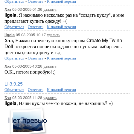
Обратиться
-
Ответить
-
К полной версии
05-03-2005-01:36
удалить
Хэл
ligeia,
Я нажимаю несколько раз на "создать куклу", а мне
предлагают купить одежду! =(
Обратиться
-
Ответить
-
К полной версии
05-03-2005-10:17
удалить
ligeia
Хэл,
Нажми на зеленую кнопку справа Create My Twinn
Doll -откроется новое окно,далее по пунктам выбираешь
цвет глаз,волос,причу и т.д.
Обратиться
-
Ответить
-
К полной версии
05-03-2005-10:26
удалить
Хэл
О.К., потом попробую! ;)
LI 3.9.25
Обратиться
-
Ответить
-
К полной версии
05-03-2005-11:28
удалить
Хэл
ligeia,
Наши куклы чем-то похожи, не находишь? =)