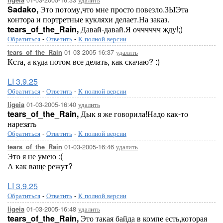
ligeia
Sadako,
Это потому,что мне просто повезло.ЗЫЭта
контора и портретные кукляхи делает.На заказ.
tears_of_the_Rain,
Давай-давай.Я очччччч жду!;)
Обратиться
-
Ответить
-
К полной версии
01-03-2005-16:37
удалить
tears_of_the_Rain
Кста, а куда потом все делать, как скачаю? :)
LI 3.9.25
Обратиться
-
Ответить
-
К полной версии
01-03-2005-16:40
удалить
ligeia
tears_of_the_Rain,
Дык я же говорила!Надо как-то
нарезать
Обратиться
-
Ответить
-
К полной версии
01-03-2005-16:46
удалить
tears_of_the_Rain
Это я не умею :(
А как ваще режут?
LI 3.9.25
Обратиться
-
Ответить
-
К полной версии
01-03-2005-16:48
удалить
ligeia
tears_of_the_Rain,
Это такая байда в компе есть,которая