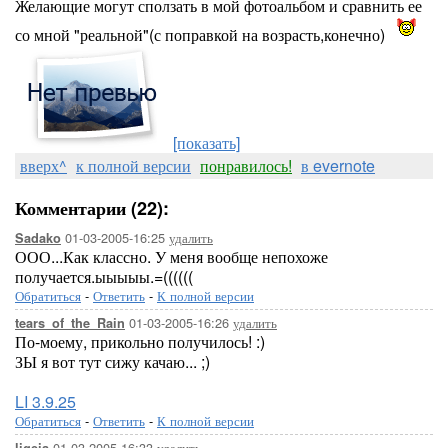
Желающие могут сползать в мой фотоальбом и сравнить ее
со мной "реальной"(с поправкой на возрасть,конечно)
[показать]
вверх^
к полной версии
понравилось!
в evernote
Комментарии (22):
01-03-2005-16:25
удалить
Sadako
ООО...Как классно. У меня вообще непохоже
получается.ыыыыы.=((((((
Обратиться
-
Ответить
-
К полной версии
01-03-2005-16:26
удалить
tears_of_the_Rain
По-моему, прикольно получилось! :)
ЗЫ я вот тут сижу качаю... ;)
LI 3.9.25
Обратиться
-
Ответить
-
К полной версии
01-03-2005-16:33
удалить