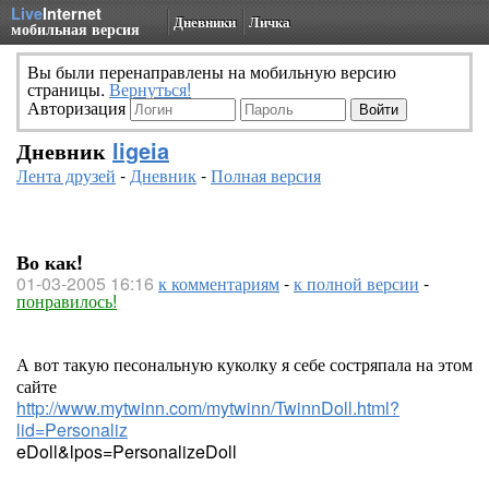
Live
Internet
Дневники
Личка
мобильная версия
Вы были перенаправлены на мобильную версию
страницы.
Вернуться!
Авторизация
Дневник
ligeia
Лента друзей
-
Дневник
-
Полная версия
Во как!
01-03-2005 16:16
к комментариям
-
к полной версии
-
понравилось!
А вот такую песональную куколку я себе состряпала на этом
сайте
http://www.mytwinn.com/mytwinn/TwinnDoll.html?
lid=Personaliz
eDoll&lpos=PersonalizeDoll