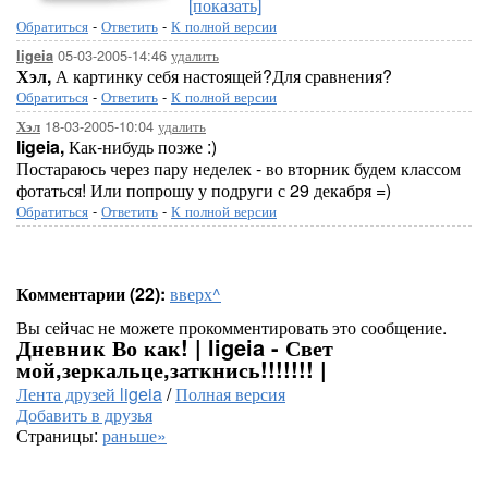
[показать]
Обратиться
-
Ответить
-
К полной версии
05-03-2005-14:46
удалить
ligeia
Хэл,
А картинку себя настоящей?Для сравнения?
Обратиться
-
Ответить
-
К полной версии
18-03-2005-10:04
удалить
Хэл
ligeia,
Как-нибудь позже :)
Постараюсь через пару неделек - во вторник будем классом
фотаться! Или попрошу у подруги с 29 декабря =)
Обратиться
-
Ответить
-
К полной версии
Комментарии (22):
вверх^
Вы сейчас не можете прокомментировать это сообщение.
Дневник Во как! | ligeia - Свет
мой,зеркальце,заткнись!!!!!!! |
Лента друзей ligeia
/
Полная версия
Добавить в друзья
Страницы:
раньше»