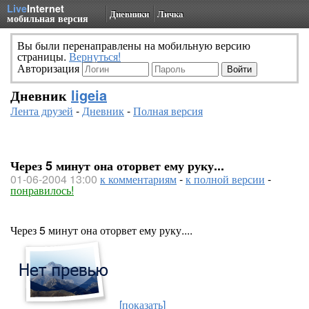
Live
Internet
Дневники
Личка
мобильная версия
Вы были перенаправлены на мобильную версию
страницы.
Вернуться!
Авторизация
Дневник
ligeia
Лента друзей
-
Дневник
-
Полная версия
Через 5 минут она оторвет ему руку...
01-06-2004 13:00
к комментариям
-
к полной версии
-
понравилось!
Через 5 минут она оторвет ему руку....
[показать]