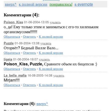
вверх^
к полной версии
понравилось!
в evernote
Комментарии (4):
01-06-2004-13:05
удалить
Poison_Kiss
о, да! Ему только этим и заниматься с его-то хиленьким
организмусомм!!!!!!!
Обратиться
-
Ответить
-
К полной версии
01-06-2004-13:08
удалить
Puzzle
Оторвёт? Бедный Вилле Вало...
Обратиться
-
Ответить
-
К полной версии
01-06-2004-19:07
удалить
ligeia
Poison_Kiss,
Puzzle,
Сравните объем их бицепсов :)
Обратиться
-
Ответить
-
К полной версии
16-08-2005-14:08
удалить
La_bella_mafia
Mirjam!!!!
Обратиться
-
Ответить
-
К полной версии
Комментарии (4):
вверх^