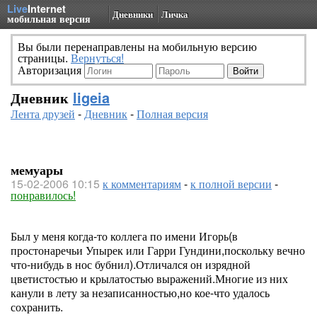
Live
Internet
Дневники
Личка
мобильная версия
Вы были перенаправлены на мобильную версию
страницы.
Вернуться!
Авторизация
Дневник
ligeia
Лента друзей
-
Дневник
-
Полная версия
мемуары
15-02-2006 10:15
к комментариям
-
к полной версии
-
понравилось!
Был у меня когда-то коллега по имени Игорь(в
простонаречьи Упырек или Гарри Гундини,поскольку вечно
что-нибудь в нос бубнил).Отличался он изрядной
цветистостью и крылатостью выражений.Многие из них
канули в лету за незаписанностью,но кое-что удалось
сохранить.