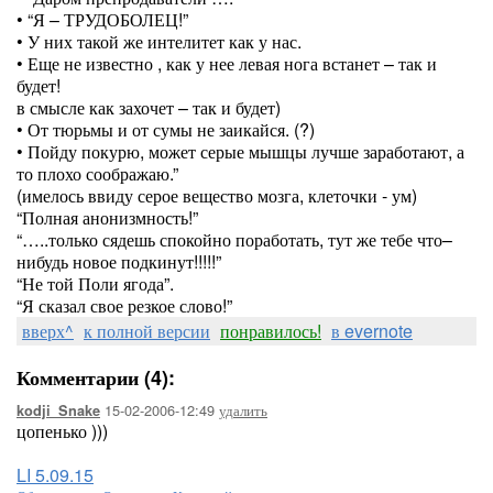
• “Я – ТРУДОБОЛЕЦ!”
• У них такой же интелитет как у нас.
• Еще не известно , как у нее левая нога встанет – так и
будет!
в смысле как захочет – так и будет)
• От тюрьмы и от сумы не заикайся. (?)
• Пойду покурю, может серые мышцы лучше заработают, а
то плохо соображаю.”
(имелось ввиду серое вещество мозга, клеточки - ум)
“Полная анонизмность!”
“…..только сядешь спокойно поработать, тут же тебе что–
нибудь новое подкинут!!!!!”
“Не той Поли ягода”.
“Я сказал свое резкое слово!”
вверх^
к полной версии
понравилось!
в evernote
Комментарии (4):
15-02-2006-12:49
удалить
kodji_Snake
цопенько )))
LI 5.09.15