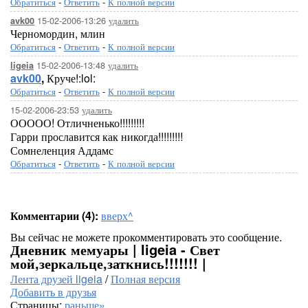
Обратиться
-
Ответить
-
К полной версии
15-02-2006-13:26
удалить
avk00
Черномордин, млин
Обратиться
-
Ответить
-
К полной версии
15-02-2006-13:48
удалить
ligeia
avk00
,
Круче!:lol:
Обратиться
-
Ответить
-
К полной версии
15-02-2006-23:53
удалить
ООООО! Отличненько!!!!!!!!!
Гарри прославится как никогда!!!!!!!!!
Сомнеленция Аддамс
Обратиться
-
Ответить
-
К полной версии
Комментарии (4):
вверх^
Вы сейчас не можете прокомментировать это сообщение.
Дневник мемуары | ligeia - Свет
мой,зеркальце,заткнись!!!!!!! |
Лента друзей ligeia
/
Полная версия
Добавить в друзья
Страницы:
раньше»