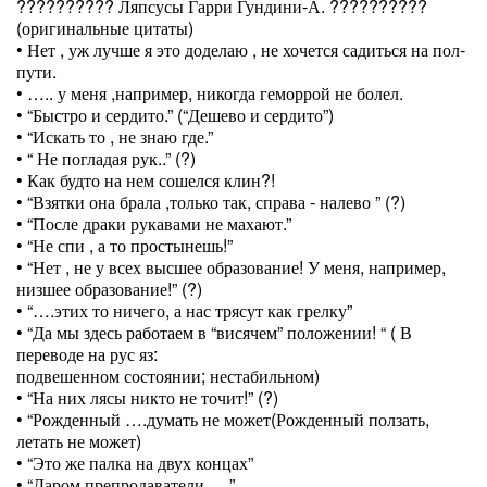
?????????? Ляпсусы Гарри Гундини-А. ??????????
(оригинальные цитаты)
• Нет , уж лучше я это доделаю , не хочется садиться на пол-
пути.
• ….. у меня ,например, никогда геморрой не болел.
• “Быстро и сердито.” (“Дешево и сердито”)
• “Искать то , не знаю где.”
• “ Не погладая рук..” (?)
• Как будто на нем сошелся клин?!
• “Взятки она брала ,только так, справа - налево ” (?)
• “После драки рукавами не махают.”
• “Не спи , а то простынешь!”
• “Нет , не у всех высшее образование! У меня, например,
низшее образование!” (?)
• “….этих то ничего, а нас трясут как грелку”
• “Да мы здесь работаем в “висячем” положении! “ ( В
переводе на рус яз:
подвешенном состоянии; нестабильном)
• “На них лясы никто не точит!” (?)
• “Рожденный ….думать не может(Рожденный ползать,
летать не может)
• “Это же палка на двух концах”
• “Даром препродаватели ….”