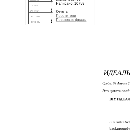
Написано: 10758
Отчеты:
Посетители
Поисковые фразы
ИДЕАЛ
Среда, 04 Апреля 2
Это цитата соо
DIY ИДЕА
/i.li.ru/ReA
background-s