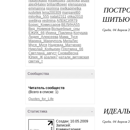
Nadenka88
Realkisses
Tanehka
aldav
alex94alex
briliantflower
elenasavva
ПОСТР
emmainna
igorinna
inetkapinetka
justvitek
lena200309
margaret60
ШИТЬЮ.
milo4ka_555
natali2311
olika2010
svetikya
vedmina
АЛЕКСИЯ79
Борис_Комиссаров
ВЕЛИНА55
Вид_Новиков
Волшебные_сны
Среда, 04 Апреля 2
ЕЖИК_66
Ирина_Паклина
Копушка
Лидия_Алексеева
Мама_Туся
Марина_Мариуполь
МилаЛис
Муся_Муся
Надежда_Матченко
Николай_Кофырин
Плоткина_66
Светлана_август
СноваВесна
Юлия_Ж
азалия7
натали_витовская
светик_т
Сообщества
-
Читатель сообществ
(Всего в списке: 1)
Quotes_for_Life
ИДЕАЛ
Статистика
-
Создан: 10.05.2009
Среда, 04 Апреля 2
Записей:
Комментариев: