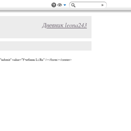
Дневник leona243
="submit" value="Учебник Li.Ru" /></form></center>