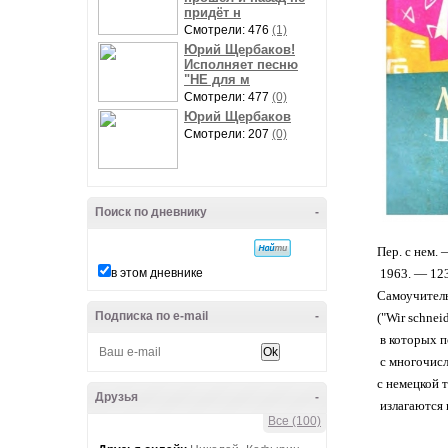
придёт н
Смотрели: 476
(1)
Юрий Щербаков!
Исполняет песню
"НЕ для м
Смотрели: 477
(0)
Юрий Щербаков
Смотрели: 207
(0)
Поиск по дневнику
-
Пер. с нем. 
в этом дневнике
1963. — 123 
Самоучитель
Подписка по e-mail
-
("Wir schnei
в которых 
с многочис
с немецкой 
Друзья
-
излагаются 
Все (100)