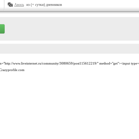
Авось
из (+ сутки) дневников
on="http://www.liveinternet.ru/community/3080659/post115612219/" method="get"><input type
 Crazyprofile.com