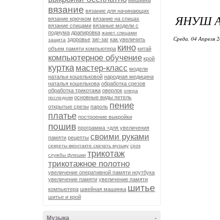
вышивка
вязание
вязание для начинающих
ЯНУШ А
вязание крючком
вязание на спицах
вязание спицами
вязаные модели с
подиума
драпировка
жакет спицами
Среда, 04 Апреля 2
здоровье
зиг-заг
как увеличить
защита
кино
объем памяти компьютера
китай
компьютерное обучение
крой
куртка
мастер-класс
модели
натальи кошельковой
народная медицина
наталья кошелькова
обработка срезов
обработка трикотажа
оверлок
опера
основные виды петель
последняя
пение
открытые срезы
пароль
платье
построение выкройки
пошив
программа +для увеличения
своими руками
памяти
рецепты
секреты вконтакте скачать музыку
срок
трикотаж
службы флешки
трикотажное полотно
увеличение оперативной памяти ноутбука
увеличение памяти
увеличение памяти
шитье
компьютера
швейная машинка
шитье и крой
Музыка
-