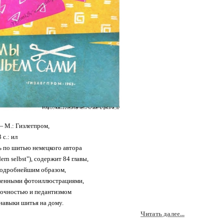
— М.: Гизлегпром,
с.: ил
 по шитью немецкого автора
dern selbst"), содержит 84 главы,
подробнейшим образом,
ленными фотоиллюстрациями,
точностью и педантизмом
навыки шитья на дому.
Читать далее...