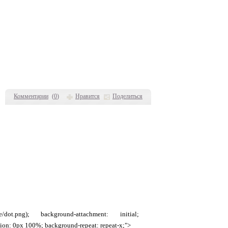
Комментарии
(
0
)
Нравится
Поделиться
style/dot.png); background-attachment: initial;
ition: 0px 100%; background-repeat: repeat-x;">