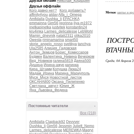
Друзья онлайн
Николай_Кофырин
Друзья оффлайн
Кого давно нет?
Кого добавить?
Метки:
шитье и кр
affinity4you
aldav
Alfa_i_Omega
Amfidalla
Dushka_li
EFACHKA
emmainna
Gim56
igorinna
ilya-m1972
inetkapinetka
justvitek
konstantin24
kru4inka
Larmes_delicatesse
LebWohl
Mamin_dnevnik
natali2311
olika2010
ПОСТР
Owesta
riminamarina
smart50
storie_angelo_rosso
svetikya
tanchya
ВТАЧНЫ
Ula2585
Алиция_Гадовская
Антон_Земцов
Борис_Комиссаров
Будмен
Валентина_Нивина
Вечерком
Среда, 04 Апреля 2
Вид_Новиков
галина5819
Даяна500
Душица
Ирина-ажур
капинка
Кира_Штамм
Копушка
Люка24
Мадам_Ирина
Марина_Мариуполь
Муся_Муся
Новостной_листок
ОКСАНА800
Оксана_Пилипенко
Светлана_август
Юлия_Ж
Яна_Львовна_Федина
Постоянные читатели
-
Все (218)
Amfidalla
Clapback92
Devvver
Dushka_li
Gim56
Jessmin
Juliett_Nemo
Larmes_delicatesse
MEREWKA
Magryi