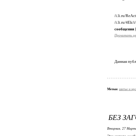
/i.li.ru/ReAc
/i.li.ru/4E
сообщения
Прочитать ц
Данная публ
Метки:
шитье и кр
БЕЗ ЗА
Вторник, 27 Марта