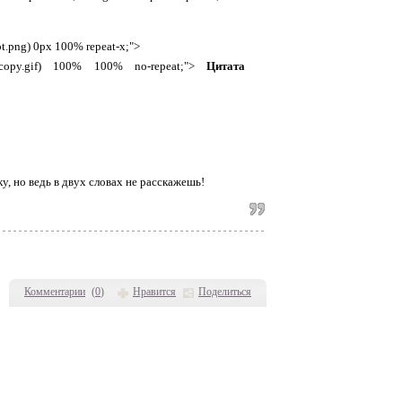
dot.png) 0px 100% repeat-x;">
te/btm_copy.gif) 100% 100% no-repeat;">
Цитата
, но ведь в двух словах не расскажешь!
Комментарии
(
0
)
Нравится
Поделиться