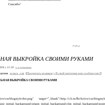
Спасибо!
ЬНАЯ ВЫКРОЙКА СВОИМИ РУКАМИ
018 г. 11:10
+ в цитатник
бщения
хельга_оля
[
Прочитать целиком
+
В свой цитатник или сообщество!
]
ЛЬНАЯ ВЫКРОЙКА СВОИМИ РУКАМИ
ctive/css/blogstyle/dot.png" target="_blank">http://i.li.ru/ReActive/css/blog
ize: initial; background-origin: initial; background-clip: initial; background-pos