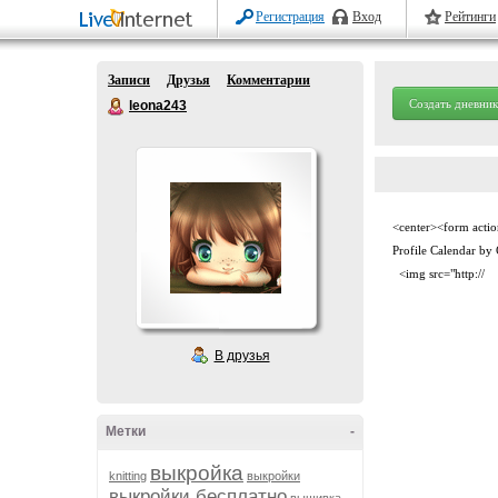
Регистрация
Вход
Рейтинги
Записи
Друзья
Комментарии
Создать дневник
leona243
<center><form acti
Profile Calendar by
<img src="http://
В друзья
Метки
-
выкройка
knitting
выкройки
выкройки бесплатно