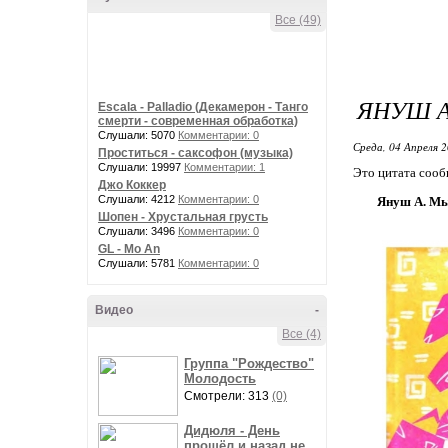
Все (49)
ЯНУШ А
Escala - Palladio (Декамерон - Танго
смерти - современная обработка)
Слушали: 5070
Комментарии: 0
Среда, 04 Апреля 2
Проститься - саксофон (музыка)
Слушали: 19997
Комментарии: 1
Это цитата соо
Джо Коккер
Слушали: 4212
Комментарии: 0
Януш А. Мы
Шопен - Хрустальная грусть
Слушали: 3496
Комментарии: 0
GL - Mo An
Слушали: 5781
Комментарии: 0
Видео
-
Все (4)
Группа "Рождество"
Молодость
Смотрели: 313
(0)
Дидюля - День
прошёл и назад не