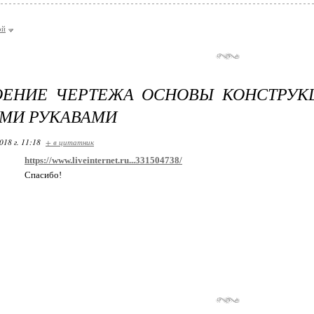
ой
ОЕНИЕ ЧЕРТЕЖА ОСНОВЫ КОНСТРУК
МИ РУКАВАМИ
018 г. 11:18
+ в цитатник
https://www.liveinternet.ru...331504738/
Спасибо!