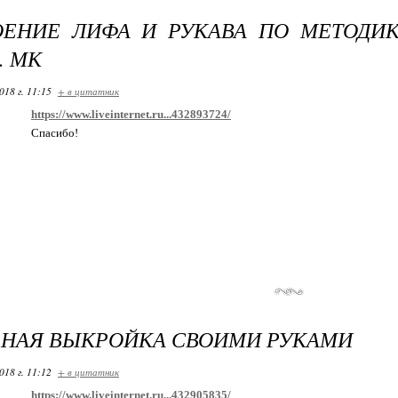
ОЕНИЕ ЛИФА И РУКАВА ПО МЕТОДИ
 МК
018 г. 11:15
+ в цитатник
https://www.liveinternet.ru...432893724/
Спасибо!
ЬНАЯ ВЫКРОЙКА СВОИМИ РУКАМИ
018 г. 11:12
+ в цитатник
https://www.liveinternet.ru...432905835/