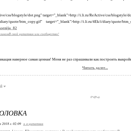
tive/css/blogstyle/dot.png" target="_blank">http://i.li.ru/ReActive/css/blogstyle/
k/i/diary/quote/btm_copy.gif" target="_blank">http://i.li.ru/4Ek/i/diary/quo
ksenija_82
еликом
В свой цитатник или сообщество!
икация наверное самая ценная! Меня не раз спрашивали как построить выкройку
Читать далее...
ой
ГОЛОВКА
 2018 г. 02:09
+ в цитатник