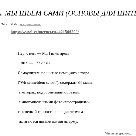
. МЫ ШЬЕМ САМИ (ОСНОВЫ ДЛЯ ШИТ
018 г. 14:42
+ в цитатник
https://www.liveinternet.ru...421566209/
Пер. с нем. — М.: Гизлегпром,
1963. — 123 с.: ил
Самоучитель по шитью немецкого автора
("Wir schneidern selbst"), содержит 84 главы,
в которых подробнейшим образом,
с многочисленными фотоиллюстрациями,
с немецкой точностью и педантизмом
излагаются навыки шитья на дому.
Читать далее...