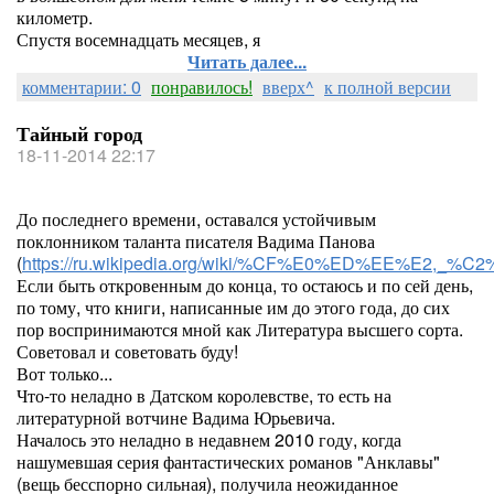
километр.
Спустя восемнадцать месяцев, я
Читать далее...
комментарии: 0
понравилось!
вверх^
к полной версии
Тайный город
18-11-2014 22:17
До последнего времени, оставался устойчивым
поклонником таланта писателя Вадима Панова
(
https://ru.wikipedia.org/wiki/%CF%E0%ED%EE%E
Если быть откровенным до конца, то остаюсь и по сей день,
по тому, что книги, написанные им до этого года, до сих
пор воспринимаются мной как Литература высшего сорта.
Советовал и советовать буду!
Вот только...
Что-то неладно в Датском королевстве, то есть на
литературной вотчине Вадима Юрьевича.
Началось это неладно в недавнем 2010 году, когда
нашумевшая серия фантастических романов "Анклавы"
(вещь бесспорно сильная), получила неожиданное