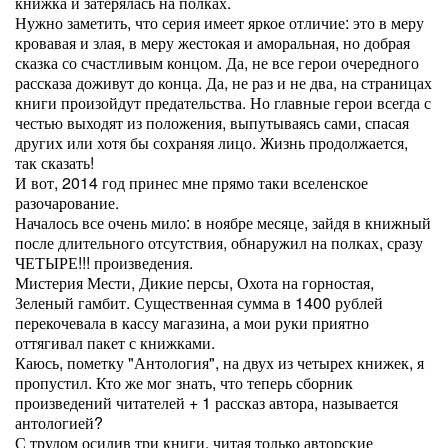
книжка и затерялась на полках.
Нужно заметить, что серия имеет яркое отличие: это в меру
кровавая и злая, в меру жестокая и аморальная, но добрая
сказка со счастливым концом. Да, не все герои очередного
рассказа доживут до конца. Да, не раз и не два, на страницах
книги произойдут предательства. Но главные герои всегда с
честью выходят из положения, выпутываясь сами, спасая
других или хотя бы сохраняя лицо. Жизнь продолжается,
так сказать!
И вот, 2014 год принес мне прямо таки вселенское
разочарование.
Началось все очень мило: в ноябре месяце, зайдя в книжный
после длительного отсутствия, обнаружил на полках, сразу
ЧЕТЫРЕ!!! произведения.
Мистерия Мести, Дикие персы, Охота на горностая,
Зеленый гамбит. Существенная сумма в 1400 рублей
перекочевала в кассу магазина, а мои руки приятно
оттягивал пакет с книжками.
Каюсь, пометку "Антология", на двух из четырех книжек, я
пропустил. Кто же мог знать, что теперь сборник
произведений читателей + 1 рассказ автора, называется
антологией?
С трудом осилив три книги, читая только авторские