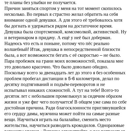
те планы без улыбки не получается.
Причин заняться спортом у меня на тот момент скопилось
несколько. Во первых я страстно желал обратить на себя
внимание одной девушки. А для этого её требовалось хотя
бы догнать и удержаться рядом на достаточное время.
Девушка была спортсменкой, комсомолкой, активисткой. Ну
и ветеринаром в придачу. А ещё у неё был доберман.
Надеюсь что есть и поныне, потому что пёс реально
волшебный! Итак, девушка в непосредственной близости
была, а вот возможности бегать с её скоростью – не было.
Пара пробежек на грани моих возможностей, показала мне
это довольно красочно. Что было довольно обидно.
Поскольку всего за двенадцать лет до этого я без особенных
проблем пробегал дистанции в 5-6 километров, делал по
десятку подтягиваний и подъём-переворотов и не
испытывал никаких сложностей. А тут на тебе! Всего-то
десяток лет с небольшим промелькнул за сидячим образом
жизни и уже фиг чего получается! В общем уже сама по себе
достойная причина. Ради благосклонности приглянувшейся
его сердцу дамы, мужчина может пойти на самые разные
вещи. Научиться играть на балалайке, сменить место
жительства, научиться разводить крокодилов. Одноразовые
варианты уровня «Девушка здравствуйте, у вас потрахаться