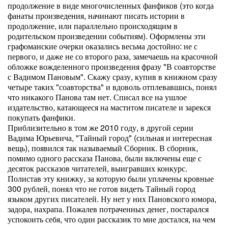
продолжение в виде многочисленных фанфиков (это когда
фанаты произведения, начинают писать истории в
продолжение, или параллельно происходящим в
родительском произведении событиям). Оформлены эти
графоманские очерки оказались весьма достойно: не с
первого, и даже не со второго раза, замечаешь на красочной
обложке вожделенного произведения фразу "В соавторстве
с Вадимом Пановым". Скажу сразу, купив в книжном сразу
четыре таких "соавторства" и вдоволь отплевавшись, понял
что никакого Панова там нет. Списал все на ушлое
издательство, катающееся на маститом писателе и зарекся
покупать фанфики.
Приблизительно в том же 2010 году, в другой серии
Вадима Юрьевича, "Тайный город" (сильная и интересная
вещь), появился так называемый Сборник. В сборник,
помимо одного рассказа Панова, были включены еще с
десяток рассказов читателей, выигравших конкурс.
Полистав эту книжку, за которую были уплачены кровные
300 рублей, понял что не готов видеть Тайный город
языком других писателей. Ну нет у них Пановского юмора,
задора, нахрапа. Пожалев потраченных денег, постарался
успокоить себя, что один рассказик то мне достался, на чем