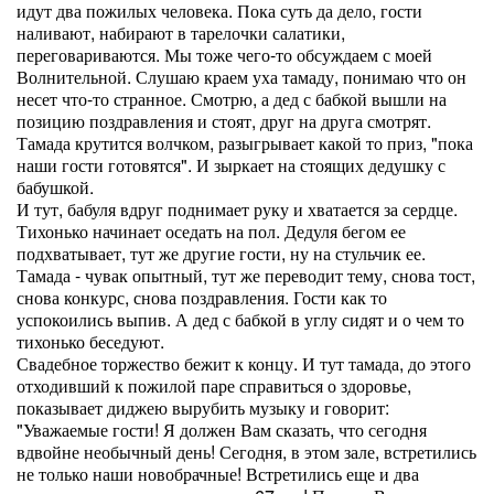
идут два пожилых человека. Пока суть да дело, гости
наливают, набирают в тарелочки салатики,
переговариваются. Мы тоже чего-то обсуждаем с моей
Волнительной. Слушаю краем уха тамаду, понимаю что он
несет что-то странное. Смотрю, а дед с бабкой вышли на
позицию поздравления и стоят, друг на друга смотрят.
Тамада крутится волчком, разыгрывает какой то приз, "пока
наши гости готовятся". И зыркает на стоящих дедушку с
бабушкой.
И тут, бабуля вдруг поднимает руку и хватается за сердце.
Тихонько начинает оседать на пол. Дедуля бегом ее
подхватывает, тут же другие гости, ну на стульчик ее.
Тамада - чувак опытный, тут же переводит тему, снова тост,
снова конкурс, снова поздравления. Гости как то
успокоились выпив. А дед с бабкой в углу сидят и о чем то
тихонько беседуют.
Свадебное торжество бежит к концу. И тут тамада, до этого
отходивший к пожилой паре справиться о здоровье,
показывает диджею вырубить музыку и говорит:
"Уважаемые гости! Я должен Вам сказать, что сегодня
вдвойне необычный день! Сегодня, в этом зале, встретились
не только наши новобрачные! Встретились еще и два