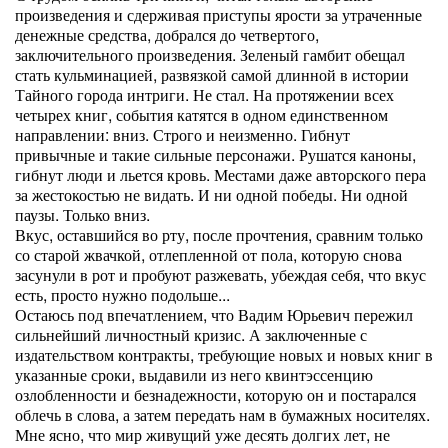
произведения и сдерживая приступы ярости за утраченные
денежные средства, добрался до четвертого,
заключительного произведения. Зеленый гамбит обещал
стать кульминацией, развязкой самой длинной в истории
Тайного города интриги. Не стал. На протяжении всех
четырех книг, события катятся в одном единственном
направлении: вниз. Строго и неизменно. Гибнут
привычные и такие сильные персонажи. Рушатся каноны,
гибнут люди и льется кровь. Местами даже авторского пера
за жестокостью не видать. И ни одной победы. Ни одной
паузы. Только вниз.
Вкус, оставшийся во рту, после прочтения, сравним только
со старой жвачкой, отлепленной от пола, которую снова
засунули в рот и пробуют разжевать, убеждая себя, что вкус
есть, просто нужно подольше...
Остаюсь под впечатлением, что Вадим Юрьевич пережил
сильнейший личностный кризис. А заключенные с
издательством контракты, требующие новых и новых книг в
указанные сроки, выдавили из него квинтэссенцию
озлобленности и безнадежности, которую он и постарался
облечь в слова, а затем передать нам в бумажных носителях.
Мне ясно, что мир живущий уже десять долгих лет, не