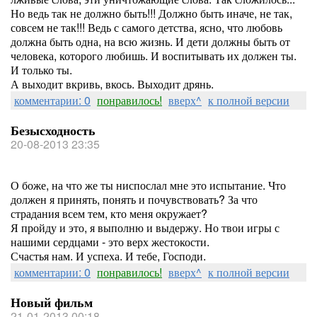
Но ведь так не должно быть!!! Должно быть иначе, не так,
совсем не так!!! Ведь с самого детства, ясно, что любовь
должна быть одна, на всю жизнь. И дети должны быть от
человека, которого любишь. И воспитывать их должен ты.
И только ты.
А выходит вкривь, вкось. Выходит дрянь.
комментарии: 0
понравилось!
вверх^
к полной версии
Безысходность
20-08-2013 23:35
О боже, на что же ты ниспослал мне это испытание. Что
должен я принять, понять и почувствовать? За что
страдания всем тем, кто меня окружает?
Я пройду и это, я выполню и выдержу. Но твои игры с
нашими сердцами - это верх жестокости.
Счастья нам. И успеха. И тебе, Господи.
комментарии: 0
понравилось!
вверх^
к полной версии
Новый фильм
21-01-2013 00:18