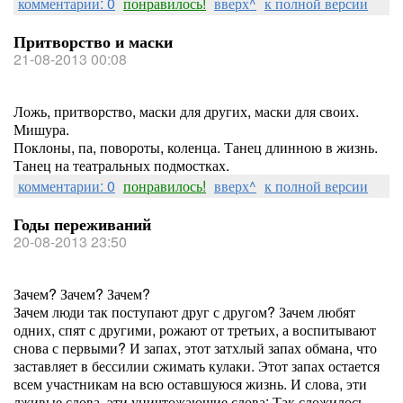
комментарии: 0
понравилось!
вверх^
к полной версии
Притворство и маски
21-08-2013 00:08
Ложь, притворство, маски для других, маски для своих.
Мишура.
Поклоны, па, повороты, коленца. Танец длинною в жизнь.
Танец на театральных подмостках.
комментарии: 0
понравилось!
вверх^
к полной версии
Годы переживаний
20-08-2013 23:50
Зачем? Зачем? Зачем?
Зачем люди так поступают друг с другом? Зачем любят
одних, спят с другими, рожают от третьих, а воспитывают
снова с первыми? И запах, этот затхлый запах обмана, что
заставляет в бессилии сжимать кулаки. Этот запах остается
всем участникам на всю оставшуюся жизнь. И слова, эти
лживые слова, эти уничтожающие слова: Так сложилось...