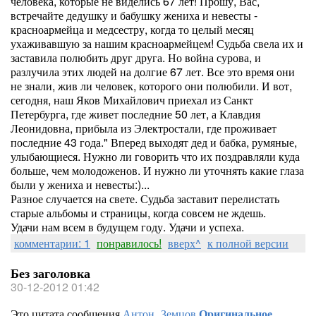
человека, которые не виделись 67 лет! Прошу, Вас,
встречайте дедушку и бабушку жениха и невесты -
красноармейца и медсестру, когда то целый месяц
ухаживавшую за нашим красноармейцем! Судьба свела их и
заставила полюбить друг друга. Но война сурова, и
разлучила этих людей на долгие 67 лет. Все это время они
не знали, жив ли человек, которого они полюбили. И вот,
сегодня, наш Яков Михайлович приехал из Санкт
Петербурга, где живет последние 50 лет, а Клавдия
Леонидовна, прибыла из Электростали, где проживает
последние 43 года." Вперед выходят дед и бабка, румяные,
улыбающиеся. Нужно ли говорить что их поздравляли куда
больше, чем молодоженов. И нужно ли уточнять какие глаза
были у жениха и невесты:)...
Разное случается на свете. Судьба заставит перелистать
старые альбомы и страницы, когда совсем не ждешь.
Удачи нам всем в будущем году. Удачи и успеха.
комментарии: 1
понравилось!
вверх^
к полной версии
Без заголовка
30-12-2012 01:42
Это цитата сообщения
Антон_Земцов
Оригинальное