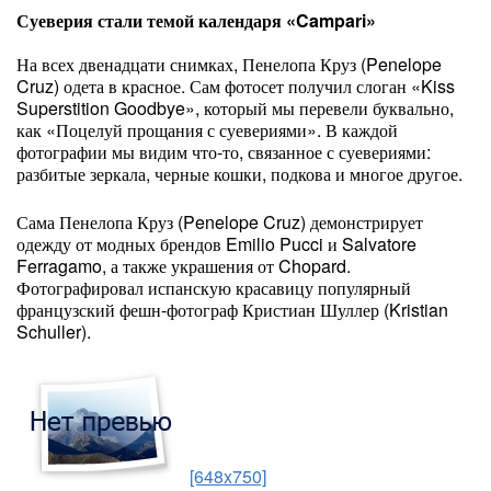
Суеверия стали темой календаря «Campari»
На всех двенадцати снимках, Пенелопа Круз (Penelope
Cruz) одета в красное. Сам фотосет получил слоган «Kiss
Superstition Goodbye», который мы перевели буквально,
как «Поцелуй прощания с суевериями». В каждой
фотографии мы видим что-то, связанное с суевериями:
разбитые зеркала, черные кошки, подкова и многое другое.
Сама Пенелопа Круз (Penelope Cruz) демонстрирует
одежду от модных брендов Emilio Pucci и Salvatore
Ferragamo, а также украшения от Chopard.
Фотографировал испанскую красавицу популярный
французский фешн-фотограф Кристиан Шуллер (Kristian
Schuller).
[648x750]