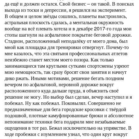
да ещё и должен остался. Свой бизнес – он такой. В поисках
выхода из тоски и депрессии, я решился на эксперимент.
В общем и целом звёзды сошлись, планеты выстроились,
астральная плоскость сдалась, а ментальная окружность
вообще на всё плевать хотела и в декабре 2017-го года мои
стопы шагнули на асфальтовое покрытие беговой дорожки.
Стадион, расположенный неподалёку от моего дома, был
мной как площадка для тренировки отвергнут. Почему-то
мне казалось, что эта святыня профессиональных атлетов
неизбежно станет местом моего позора. Как только
занимающиеся там круглыми сутками спортсмены узреют
мою немощность, так сразу бросят свои занятия и начнут
дико ржать. Иными мотивами, решение бегать поздним
вечером по асфальтовой, неровной дорожке вокруг
расположенного куда дальше пруда, я объяснить своё
решение не могу. Но выбор был сделан, вечер наступил и я
побежал. Ну как побежал. Поковылял. Совершенно не
предназначенные для бега городские кросовки с твёрдой
подошвой, плотные камуфлированные брюки и абсолютное
непонимание техники бега подарили мне незабываемые
ощущения в тот раз. Бежал исключительно на упрямстве. В
ходе пробежки с изумлением узнал, что один круг вокруг