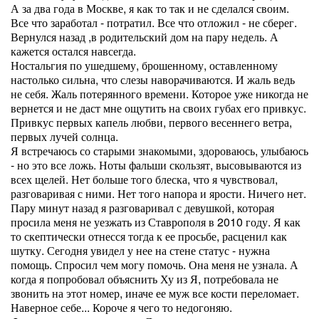
А за два года в Москве, я как то так и не сделался своим.
Все что заработал - потратил. Все что отложил - не сберег.
Вернулся назад ,в родительский дом на пару недель. А
кажется остался навсегда.
Ностальгия по ушедшему, брошенному, оставленному
настолько сильна, что слезы наворачиваются. И жаль ведь
не себя. Жаль потерянного времени. Которое уже никогда не
вернется и не даст мне ощутить на своих губах его привкус.
Привкус первых капель любви, первого весеннего ветра,
первых лучей солнца.
Я встречаюсь со старыми знакомыми, здороваюсь, улыбаюсь
- но это все ложь. Ноты фальши скользят, высовываются из
всех щелей. Нет больше того блеска, что я чувствовал,
разговаривая с ними. Нет того напора и ярости. Ничего нет.
Пару минут назад я разговаривал с девушкой, которая
просила меня не уезжать из Ставрополя в 2010 году. Я как
то скептически отнесся тогда к ее просьбе, расценил как
шутку. Сегодня увидел у нее на стене статус - нужна
помощь. Спросил чем могу помочь. Она меня не узнала. А
когда я попробовал объяснить Ху из Я, потребовала не
звонить на этот номер, иначе ее муж все кости переломает.
Наверное себе... Короче я чего то недогоняю.