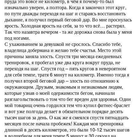
пруда это вовсе не километр, в чём я почему-то был
изначально уверен, а полтора. Когда я закончил этот круг,
по пути дважды переходя на шаг и стараясь восстановить
дыхание, я получил первый беговой дар. Во мне проснулась
ярость. Холодная ярость на себя, за то что всё… растерял.
Так что назавтра вечером - та же дорожка снова была у меня
под ногами.
С ухаживанием за девушкой не срослось. Спасибо тебе,
владелица добермана и желаю тебе счастья. Место этой
причины заняла злость. Спустя три месяца ежедневных
тренировок, я пробегал уже два круга вокруг пруда, не
переходя на шаг. Спустя год – пять кругов в невероятном
для себя темпе, тратя 6 минут на километр. Именно тогда я
получил второй беговой дар – злость по отношению к
окружающим. Друзьям, знакомым и незнакомым людям,
которые узнав о моей одержимости бегом, начинали
разглагольствовать о том что бег вреден для здоровья. Один
мой товарищ очень гордился тем что купил фитнес-браслет
и вот уже полгода делает в обязательном порядке десять
тысяч шагов за день. О как же я смеялся спустя пятнадцать
месяцев после начала пробежек! Каждая моя тренировка
длинной в десять километров, это были 10-12 тысяч шагов
в волшебном для меня темпе 5 минут и 30 секунд на