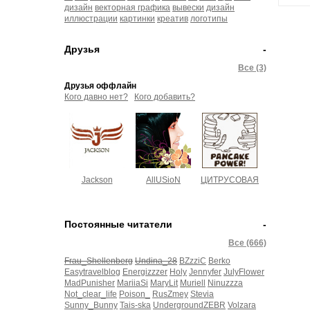
дизайн
векторная графика
вывески
дизайн
иллюстрации
картинки
креатив
логотипы
Векторная графика рекомендует -
заработай
деньги на своем дневнике!
Друзья
-
Все (3)
Друзья оффлайн
Кого давно нет?
Кого добавить?
Jackson
AllUSioN
ЦИТРУСОВАЯ
Постоянные читатели
-
Все (666)
Frau_Shellenberg
Undina_28
BZzziC
Berko
Easytravelblog
Energizzzer
Holy
Jennyfer
JulyFlower
MadPunisher
MariiaSi
MaryLit
Muriell
Ninuzzza
Not_clear_life
Poison_
RusZmey
Stevia
Sunny_Bunny
Tais-ska
UndergroundZEBR
Volzara