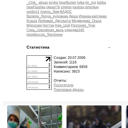
_Chik_
absaz
bzyka
heartfucker
julka
kir_log
lialika
newFlashka
okean76
origine
pavlula
sinenkay
svetico1
Алена_Лим
ВАДОС
Валери_Леруа_художник
Диша
Иринка-картинка
Ксаша
Любимая_Джульета
Медведева_Ольга
Мурзззик
Наттик
Ная_Цой
Разгоняя_Тучи
Синь_соколиная_высь
одиндва345
профессор_Трелонни
Статистика
-
Создан: 20.07.2006
Записей: 1116
Комментариев: 6859
Написано: 3823
Отчеты:
Посетители
Поисковые фразы