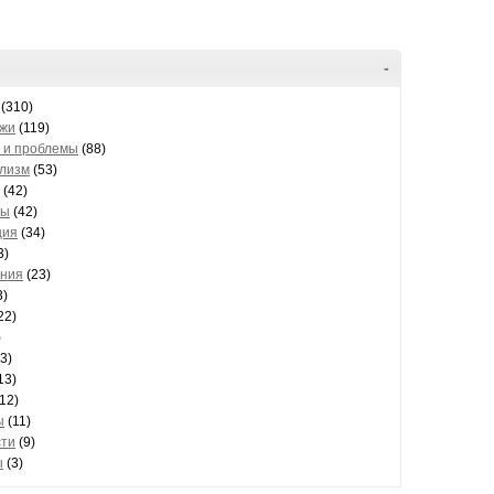
-
(310)
жи
(119)
 и проблемы
(88)
лизм
(53)
(42)
ты
(42)
ция
(34)
3)
ния
(23)
3)
22)
)
3)
13)
12)
ы
(11)
сти
(9)
ы
(3)