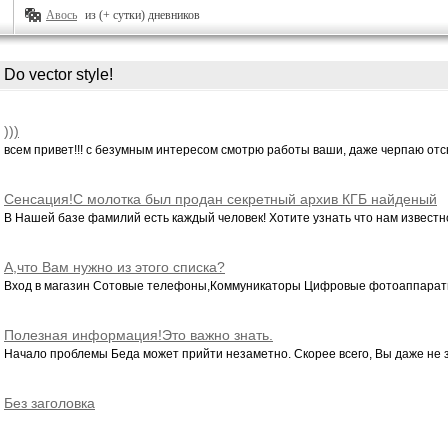
Авось
из (+ сутки) дневников
Do vector style!
)))
всем привет!!! с безумным интересом смотрю работы ваши, даже черпаю отсю
Сенсация!С молотка был продан секретный архив КГБ найденый
черными архиологами.Найдите себя в секретной базе фамилий.
В Нашей базе фамилий есть каждый человек! Хотите узнать что нам известно 
А,что Вам нужно из этого списка?
Вход в магазин Сотовые телефоны,Коммуникаторы Цифровые фотоаппараты,
Полезная информация!Это важно знать.
Начало проблемы Беда может прийти незаметно. Скорее всего, Вы даже не з
Без заголовка