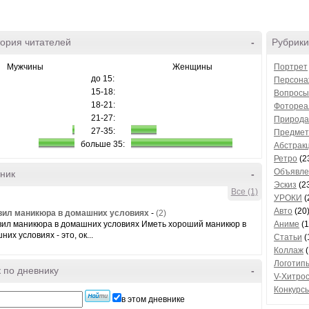
ория читателей
-
Рубрики
Мужчины
Женщины
Портрет
до 15:
Персона
15-18:
Вопросы
18-21:
Фотореа
21-27:
Природа
27-35:
Предме
больше 35:
Абстрак
Ретро
(2
Объявле
ник
-
Эскиз
(2
Все (1)
УРОКИ
(
Авто
(20
вил маникюра в домашних условиях
-
(2)
вил маникюра в домашних условиях Иметь хороший маникюр в
Аниме
(1
их условиях - это, ок...
Статьи
(
Коллаж
(
Логотип
 по дневнику
-
V-Хитро
Конкурс
в этом дневнике