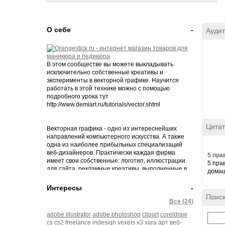
О себе
-
Аудит
В этом сообществе вы можете выкладывать
исключительно собственные креативы и
эксперименты в векторной графике. Научится
работать в этой технике можно с помощью
подробного урока тут
http://www.demiart.ru/tutorials/vector.shtml
Цитат
Векторная графика - одно из интереснейших
направлений компьютерного искусства. А также
одна из наиболее прибыльных специализаций
веб-дизайнеров. Практически каждая фирма
5 пра
имеет свои собственные: логотип, иллюстрации
5 пра
для сайта, рекламные креативы, выполненные в
домашн
векторе.
Интересы
-
Поиск
Все (24)
adobe illustrator
adobe photoshop
clipart
coreldraw
cs
cs2
freelance
indesign
vexels
x3
xara
арт
веб-