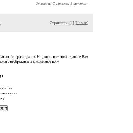
Ответить
С цитатой
В цитатник
»
Страницы:
[1] [
Новые
]
авить без регистрации. На дополнительной странице Вам
волы с изображения в специальное поле.
у:
 ссылку
омментарии
нку