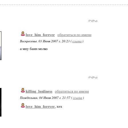
love_him_forever
обратиться по имени
Воскресенье, 03 Июня 2007 г. 20:23 (
ссылка
)
а мну баин молко
killing_lonliness
обратиться по имени
Понедельник, 04 Июня 2007 г. 21:57 (
ссылка
)
love_him_forever
, хех