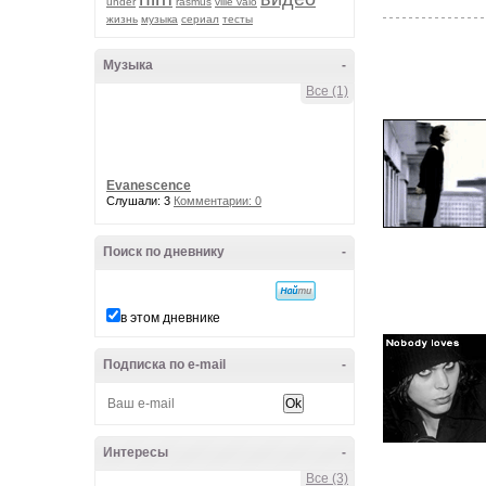
under
rasmus
ville valo
жизнь
музыка
сериал
тесты
Музыка
-
Все (1)
Evanescence
Слушали: 3
Комментарии: 0
Поиск по дневнику
-
в этом дневнике
Подписка по e-mail
-
Интересы
-
Все (3)