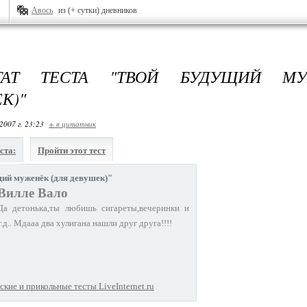
Авось
из (+ сутки) дневников
ЬТАТ ТЕСТА "ТВОЙ БУДУЩИЙ М
К)"
2007 г. 23:23
+ в цитатник
ста:
Пройти этот тест
ий муженёк (для девушек)"
Вилле Вало
Да детонька,ты любишь сигареты,вечеринки и
т.д.. Мдааа два хулигана нашли друг друга!!!!
кие и прикольные тесты LiveInternet.ru