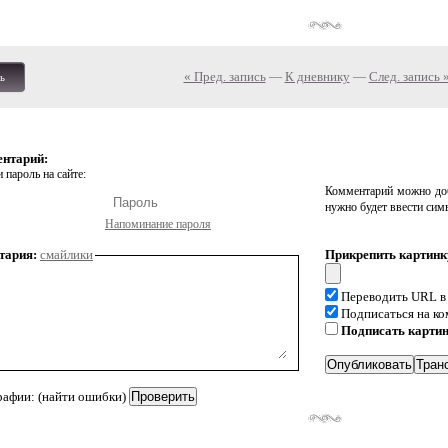
« Пред. запись
—
К дневнику
—
След. запись 
ь
ентарий:
 пароль на сайте:
Комментарий можно доб
нужно будет ввести сим
Напоминание пароля
тария:
смайлики
Прикрепить картинк
Переводить URL в
Подписаться на к
Подписать карти
рафии: (найти ошибки)