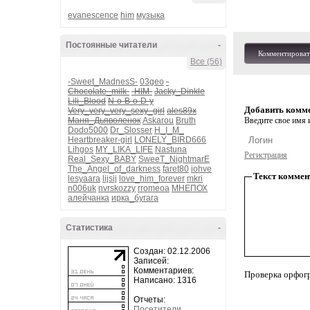
evanescence
him
музыка
Постоянные читатели
-
Комментироват
Все (56)
-Sweet_MadnesS-
03geo
-
Chocolate_milk-
-HIM-
Jacky_Dinkle
Lili_Blood
N-o-B-o-D-y
Добавить комм
Very_very_very_sexy_girl
ales89x
Маня_Дьяволенок
Askarou
Bruth
Введите свое имя и
Dodo5000
Dr_Slosser
H_I_M_
Heartbreaker-girl
LONELY_BIRD666
Lihgos
MY_LIKA_LIFE
Nastuna
Регистрация
Real_Sexy_BABY
SweeT_NightmarE
The_Angel_of_darkness
faret80
iohve
Текст коммен
lesyaara
lijsij
love_him_forever
mkri
n006uk
nvrskozzy
rromeoa
МНЕПОХ
алейчанка
ирка_бугага
Статистика
-
Создан: 02.12.2006
Записей:
Комментариев:
Проверка орфог
Написано: 1316
Отчеты:
Посетители