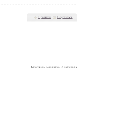
Нравится
Поделиться
Ответить
С цитатой
В цитатник