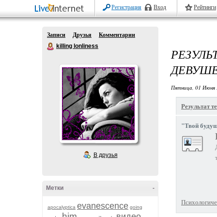
Регистрация
Вход
Рейтинги
Записи
Друзья
Комментарии
killing lonliness
РЕЗУЛ
ДЕВУШЕ
Пятница, 01 Июня 
Результат те
"Твой будущ
В друзья
Метки
-
Психологичес
evanescence
apocalyptica
going
him
видео